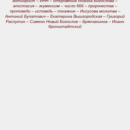
антихрист –
ИНН –
откровение Иоанна Богослова –
апостасия –
экуменизм –
число 666 –
пророчества –
проповеди –
исповедь –
покаяние –
Иисусова молитва –
Антоний Булатович –
Екатерина Вышгородская –
Григорий
Распутин –
Симеон Новый Богослов –
Брянчанинов –
Иоанн
Кронштадтский