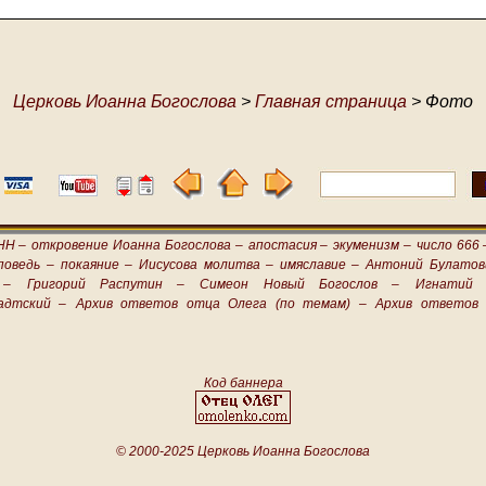
Церковь Иоанна Богослова
>
Главная страница
> Фото
НН –
откровение Иоанна Богослова –
апостасия –
экуменизм –
число 666 
поведь –
покаяние –
Иисусова молитва –
имяславие –
Антоний Булатов
 –
Григорий Распутин –
Симеон Новый Богослов –
Игнатий 
адтский –
Архив ответов отца Олега (по темам) –
Архив ответов 
Код баннера
© 2000-2025 Церковь Иоанна Богослова