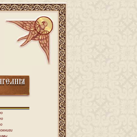
ио
ео
о
окниги
имы