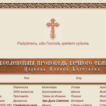
Радуйтесь, ибо Господь грядет судить
Rus
Eng
Переписка
Календарь
Устав
Ауд
3000 вопросов
Богослужения
Школа
Вид
а
Проповеди
Тайна ап.Иоанна
Поэзия
Фот
ика
Дискуссии
Эра Духа Святого
История
Фот
 РПЦ МП
Свидетельства
Иконы
Стихи о.Олега
Стр