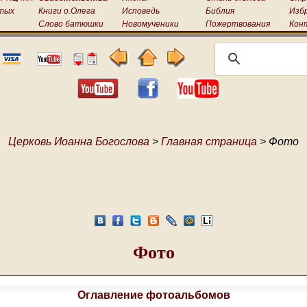
тых
Книги о.Олега
Исповедь
Библия
Изб
Слово батюшки
Новомученики
Пожертвования
Кон
Церковь Иоанна Богослова
>
Главная страница
> Фото
Фото
Оглавление фотоальбомов