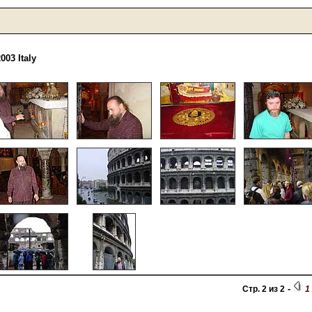
003 Italy
-
Стр. 2 из 2
1