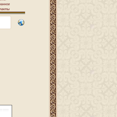
ранное
такты