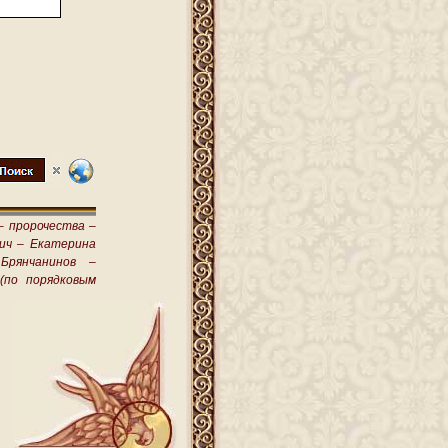
–
пророчества –
ич –
Екатерина
Брянчанинов –
(по порядковым