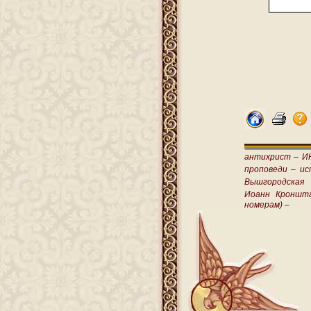
антихрист –
И
проповеди –
ис
Вышгородская
Иоанн Кроншт
номерам) –