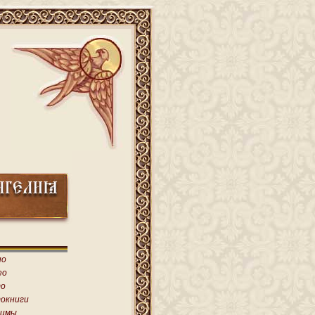
ио
ео
о
окниги
имы