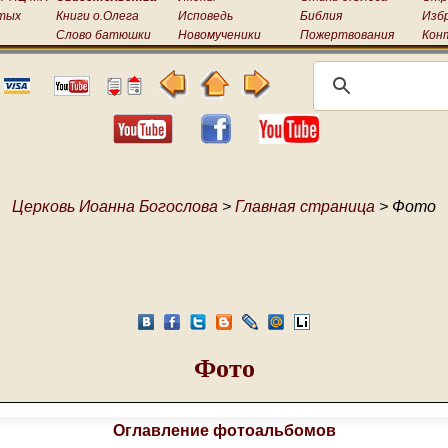
тых
Книги о.Олега
Исповедь
Библия
Изб
Слово батюшки
Новомученики
Пожертвования
Кон
Церковь Иоанна Богослова
>
Главная страница
> Фото
Фото
Оглавление фотоальбомов