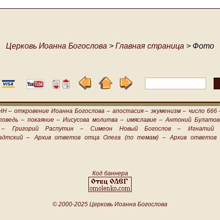
Церковь Иоанна Богослова
>
Главная страница
> Фото
НН –
откровение Иоанна Богослова –
апостасия –
экуменизм –
число 666 
поведь –
покаяние –
Иисусова молитва –
имяславие –
Антоний Булатов
 –
Григорий Распутин –
Симеон Новый Богослов –
Игнатий 
адтский –
Архив ответов отца Олега (по темам) –
Архив ответов 
Код баннера
© 2000-2025 Церковь Иоанна Богослова