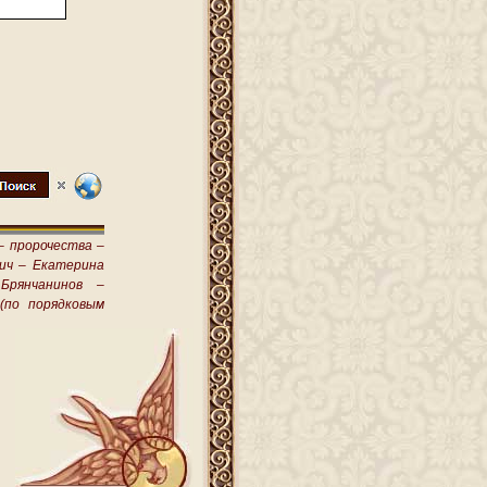
–
пророчества –
ич –
Екатерина
Брянчанинов –
(по порядковым