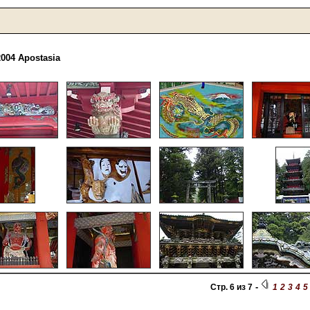
004 Apostasia
-
Стр. 6 из 7
1
2
3
4
5