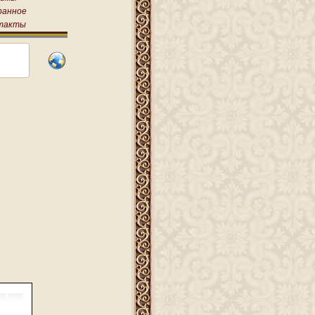
ранное
такты