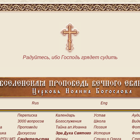
Радуйтесь, ибо Господь грядет судить
Rus
Eng
Переписка
Календарь
Устав
Ауд
3000 вопросов
Богослужения
Школа
Вид
а
Проповеди
Тайна ап.Иоанна
Поэзия
Фот
ика
Дискуссии
Эра Духа Святого
История
Фот
 РПЦ МП
Свидетельства
Иконы
Стихи о.Олега
Стр