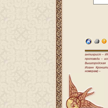
антихрист –
И
проповеди –
ис
Вышгородская
Иоанн Кроншт
номерам) –