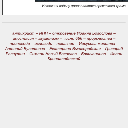
Источник воды у православного греческого храма
антихрист –
ИНН –
откровение Иоанна Богослова –
апостасия –
экуменизм –
число 666 –
пророчества –
проповеди –
исповедь –
покаяние –
Иисусова молитва –
Антоний Булатович –
Екатерина Вышгородская –
Григорий
Распутин –
Симеон Новый Богослов –
Брянчанинов –
Иоанн
Кронштадтский