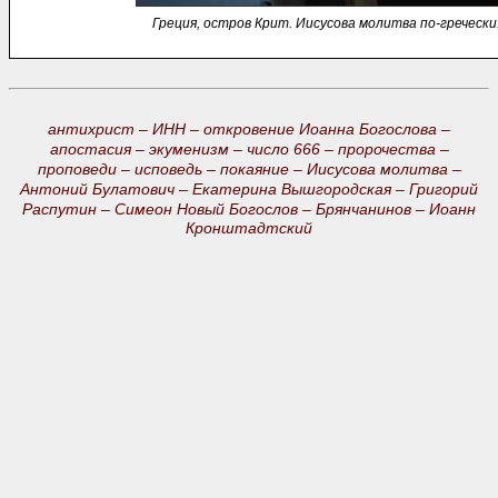
Греция, остров Крит. Иисусова молитва по-гречески
антихрист –
ИНН –
откровение Иоанна Богослова –
апостасия –
экуменизм –
число 666 –
пророчества –
проповеди –
исповедь –
покаяние –
Иисусова молитва –
Антоний Булатович –
Екатерина Вышгородская –
Григорий
Распутин –
Симеон Новый Богослов –
Брянчанинов –
Иоанн
Кронштадтский