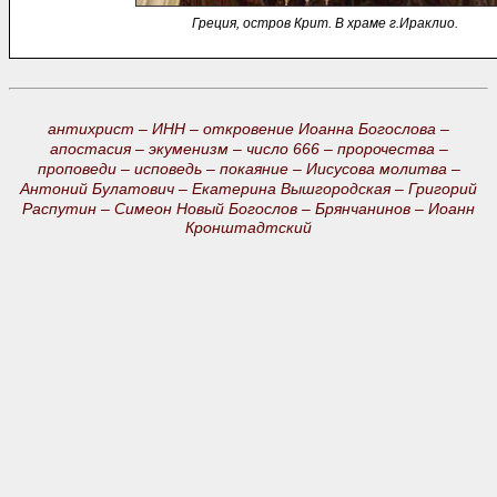
Греция, остров Крит. В храме г.Ираклио.
антихрист –
ИНН –
откровение Иоанна Богослова –
апостасия –
экуменизм –
число 666 –
пророчества –
проповеди –
исповедь –
покаяние –
Иисусова молитва –
Антоний Булатович –
Екатерина Вышгородская –
Григорий
Распутин –
Симеон Новый Богослов –
Брянчанинов –
Иоанн
Кронштадтский