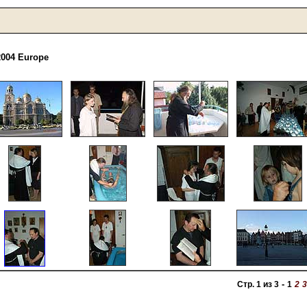
2004 Europe
-
Стр. 1 из 3
1
2
3