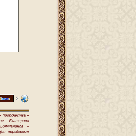
–
пророчества –
ич –
Екатерина
Брянчанинов –
(по порядковым