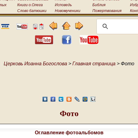
тых
Книги о.Олега
Исповедь
Библия
Изб
Слово батюшки
Новомученики
Пожертвования
Кон
Церковь Иоанна Богослова
>
Главная страница
> Фото
Фото
Оглавление фотоальбомов