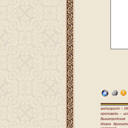
антихрист –
И
проповеди –
ис
Вышгородская
Иоанн Кроншт