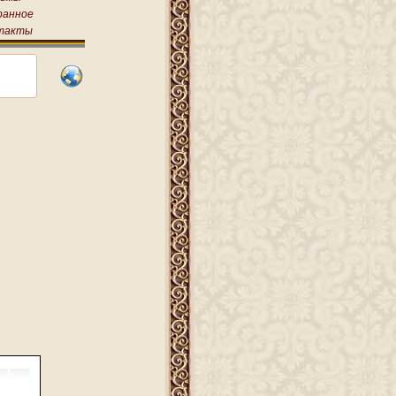
ранное
такты