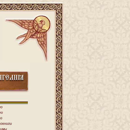
ио
ео
о
окниги
имы