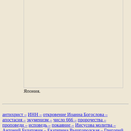
Япония.
антихрист –
ИНН –
откровение Иоанна Богослова –
апостасия –
экуменизм –
число 666 –
пророчества –
проповеди –
исповедь –
покаяние –
Иисусова молитва –
Антоний Булатович –
Екатерина Вышгородская –
Григорий