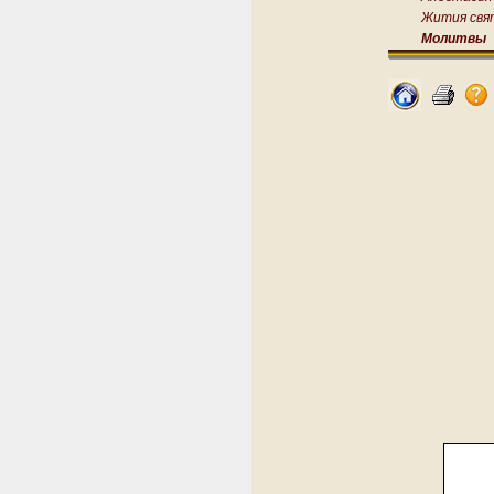
Жития свя
Молитвы