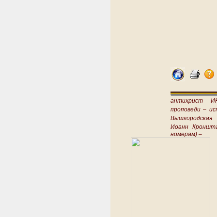
антихрист –
И
проповеди –
ис
Вышгородская
Иоанн Кроншт
номерам) –