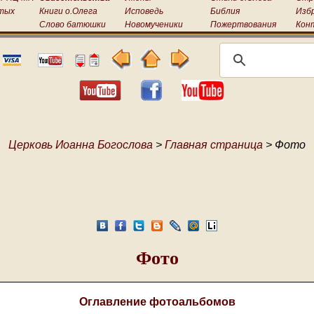
тых
Книги о.Олега
Исповедь
Библия
Изб
Слово батюшки
Новомученики
Пожертвования
Кон
Церковь Иоанна Богослова
>
Главная страница
> Фото
Фото
Оглавление фотоальбомов