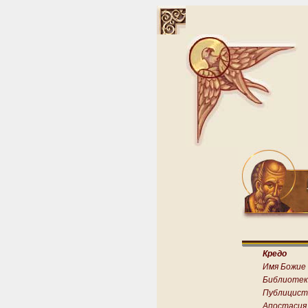
Кредо
Имя Божие
Библиотек
Публицист
Апостасия