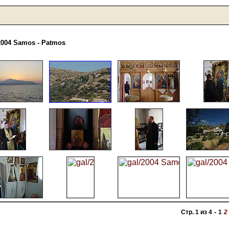
2004 Samos - Patmos
-
Стр. 1 из 4
1
2