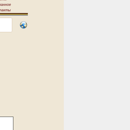
ранное
такты