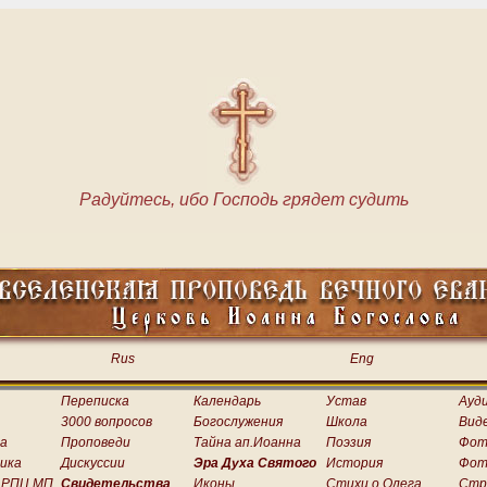
Радуйтесь, ибо Господь грядет судить
Rus
Eng
Переписка
Календарь
Устав
Ауд
3000 вопросов
Богослужения
Школа
Вид
а
Проповеди
Тайна ап.Иоанна
Поэзия
Фот
ика
Дискуссии
Эра Духа Святого
История
Фот
 РПЦ МП
Свидетельства
Иконы
Стихи о.Олега
Стр