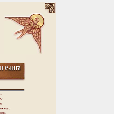
ио
ео
о
окниги
имы