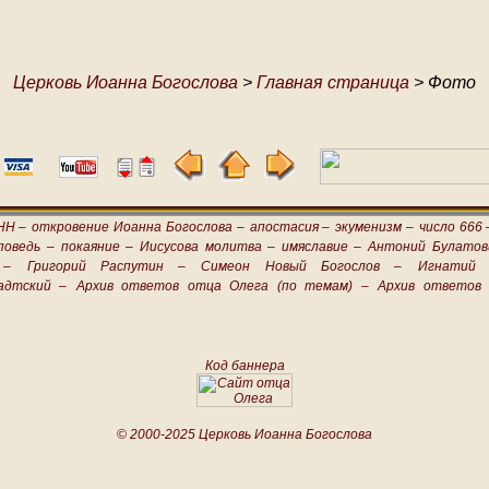
Церковь Иоанна Богослова
>
Главная страница
> Фото
НН –
откровение Иоанна Богослова –
апостасия –
экуменизм –
число 666 
поведь –
покаяние –
Иисусова молитва –
имяславие –
Антоний Булатов
 –
Григорий Распутин –
Симеон Новый Богослов –
Игнатий 
адтский –
Архив ответов отца Олега (по темам) –
Архив ответов 
Код баннера
© 2000-2025 Церковь Иоанна Богослова