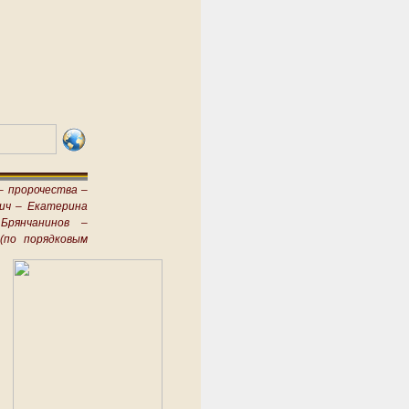
–
пророчества –
ич –
Екатерина
Брянчанинов –
(по порядковым