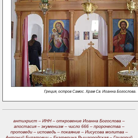
Греция, остров Самос. Храм Св. Иоанна Богослова.
антихрист –
ИНН –
откровение Иоанна Богослова –
апостасия –
экуменизм –
число 666 –
пророчества –
проповеди –
исповедь –
покаяние –
Иисусова молитва –
Антоний Булатович –
Екатерина Вышгородская –
Григорий