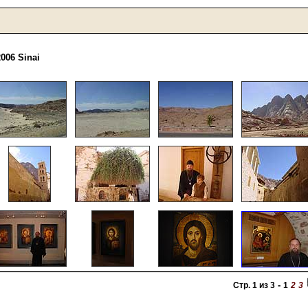
006 Sinai
-
Стр. 1 из 3
1
2
3