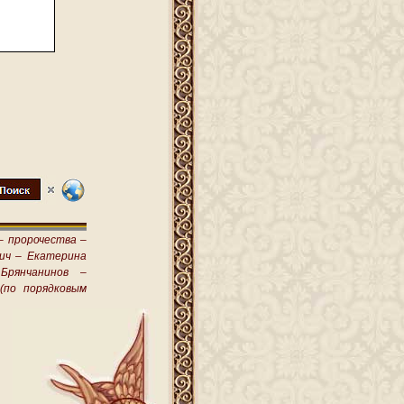
–
пророчества –
ич –
Екатерина
Брянчанинов –
(по порядковым