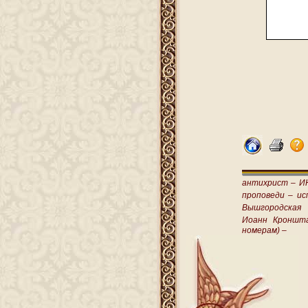
антихрист –
И
проповеди –
ис
Вышгородская
Иоанн Кроншт
номерам) –