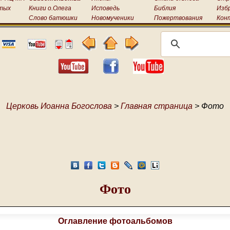
тых
Книги о.Олега
Исповедь
Библия
Изб
Слово батюшки
Новомученики
Пожертвования
Кон
Церковь Иоанна Богослова
>
Главная страница
> Фото
Фото
Оглавление фотоальбомов