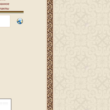
ранное
такты