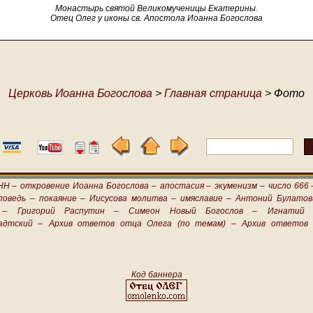
Монастырь святой Великомученицы Екатерины.
Отец Олег у иконы св. Апостола Иоанна Богослова
Церковь Иоанна Богослова
>
Главная страница
> Фото
НН –
откровение Иоанна Богослова –
апостасия –
экуменизм –
число 666 
поведь –
покаяние –
Иисусова молитва –
имяславие –
Антоний Булатов
 –
Григорий Распутин –
Симеон Новый Богослов –
Игнатий 
адтский –
Архив ответов отца Олега (по темам) –
Архив ответов 
Код баннера