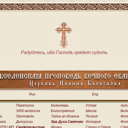
Радуйтесь, ибо Господь грядет судить
Rus
Eng
Переписка
Календарь
Устав
Ауд
3000 вопросов
Богослужения
Школа
Вид
а
Проповеди
Тайна ап.Иоанна
Поэзия
Фот
ика
Дискуссии
Эра Духа Святого
История
Фот
 РПЦ МП
Свидетельства
Иконы
Стихи о.Олега
Стр