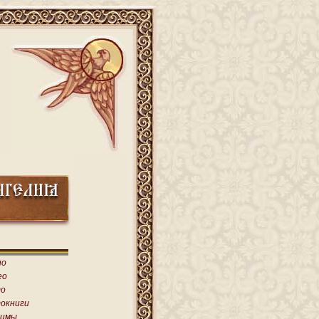
ио
ео
о
окниги
имы