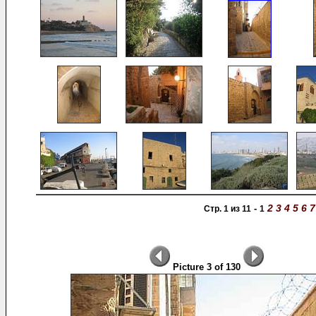
2
3
4
5
6
7
-
Стр. 1 из 11
1
Picture 3 of 130