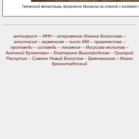
Греческий монастырь Архангела Михаила за стеной с колючей 
антихрист –
ИНН –
откровение Иоанна Богослова –
апостасия –
экуменизм –
число 666 –
пророчества –
проповеди –
исповедь –
покаяние –
Иисусова молитва –
Антоний Булатович –
Екатерина Вышгородская –
Григорий
Распутин –
Симеон Новый Богослов –
Брянчанинов –
Иоанн
Кронштадтский