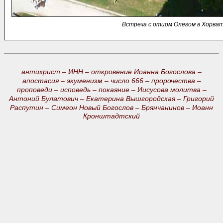
Встреча с отцом Олегом в Хорвати
антихрист –
ИНН –
откровение Иоанна Богослова –
апостасия –
экуменизм –
число 666 –
пророчества –
проповеди –
исповедь –
покаяние –
Иисусова молитва –
Антоний Булатович –
Екатерина Вышгородская –
Григорий
Распутин –
Симеон Новый Богослов –
Брянчанинов –
Иоанн
Кронштадтский