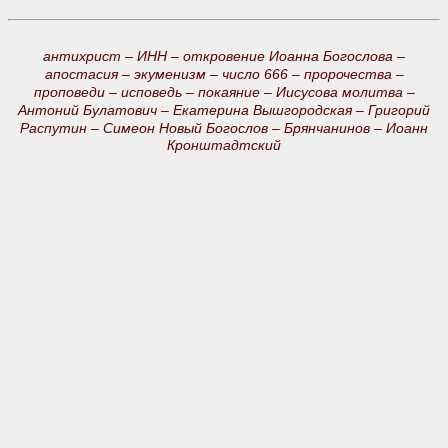
антихрист –
ИНН –
откровение Иоанна Богослова –
апостасия –
экуменизм –
число 666 –
пророчества –
проповеди –
исповедь –
покаяние –
Иисусова молитва –
Антоний Булатович –
Екатерина Вышгородская –
Григорий
Распутин –
Симеон Новый Богослов –
Брянчанинов –
Иоанн
Кронштадтский