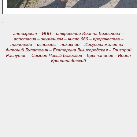
антихрист –
ИНН –
откровение Иоанна Богослова –
апостасия –
экуменизм –
число 666 –
пророчества –
проповеди –
исповедь –
покаяние –
Иисусова молитва –
Антоний Булатович –
Екатерина Вышгородская –
Григорий
Распутин –
Симеон Новый Богослов –
Брянчанинов –
Иоанн
Кронштадтский