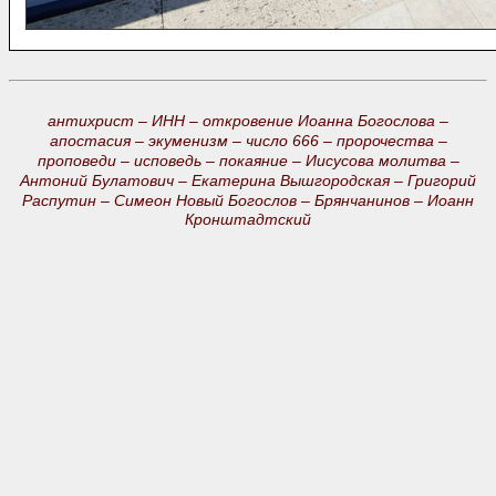
антихрист –
ИНН –
откровение Иоанна Богослова –
апостасия –
экуменизм –
число 666 –
пророчества –
проповеди –
исповедь –
покаяние –
Иисусова молитва –
Антоний Булатович –
Екатерина Вышгородская –
Григорий
Распутин –
Симеон Новый Богослов –
Брянчанинов –
Иоанн
Кронштадтский