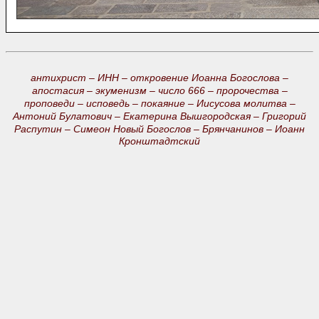
антихрист –
ИНН –
откровение Иоанна Богослова –
апостасия –
экуменизм –
число 666 –
пророчества –
проповеди –
исповедь –
покаяние –
Иисусова молитва –
Антоний Булатович –
Екатерина Вышгородская –
Григорий
Распутин –
Симеон Новый Богослов –
Брянчанинов –
Иоанн
Кронштадтский