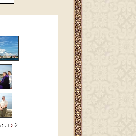
-
з 2
1
2