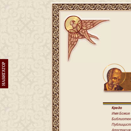
Кредо
Имя Божие
Библиотек
Публицист
Апостасия