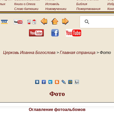
тых
Книги о.Олега
Исповедь
Библия
Изб
Слово батюшки
Новомученики
Пожертвования
Кон
Церковь Иоанна Богослова
>
Главная страница
> Фото
Фото
Оглавление фотоальбомов