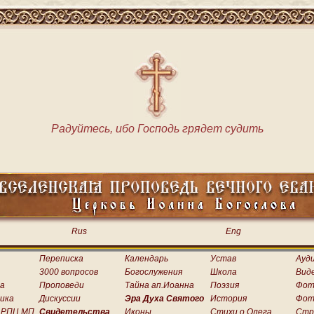
Радуйтесь, ибо Господь грядет судить
Rus
Eng
Переписка
Календарь
Устав
Ауд
3000 вопросов
Богослужения
Школа
Вид
а
Проповеди
Тайна ап.Иоанна
Поэзия
Фот
ика
Дискуссии
Эра Духа Святого
История
Фот
 РПЦ МП
Свидетельства
Иконы
Стихи о.Олега
Стр