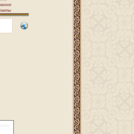
ранное
такты