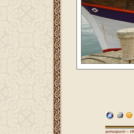
антихрист –
И