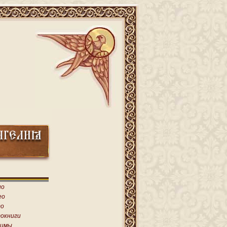
ио
ео
о
окниги
имы