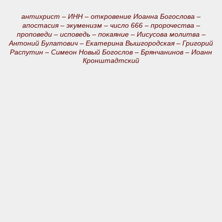
антихрист –
ИНН –
откровение Иоанна Богослова –
апостасия –
экуменизм –
число 666 –
пророчества –
проповеди –
исповедь –
покаяние –
Иисусова молитва –
Антоний Булатович –
Екатерина Вышгородская –
Григорий
Распутин –
Симеон Новый Богослов –
Брянчанинов –
Иоанн
Кронштадтский