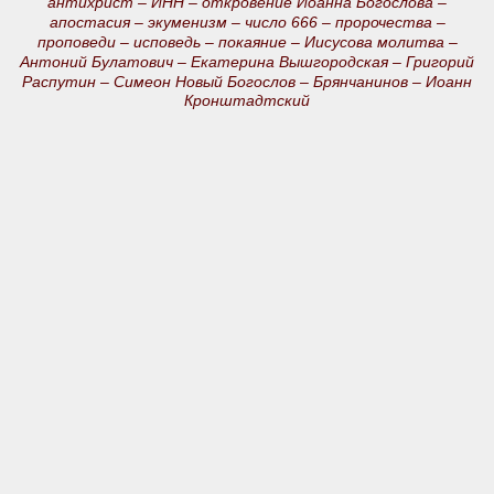
антихрист –
ИНН –
откровение Иоанна Богослова –
апостасия –
экуменизм –
число 666 –
пророчества –
проповеди –
исповедь –
покаяние –
Иисусова молитва –
Антоний Булатович –
Екатерина Вышгородская –
Григорий
Распутин –
Симеон Новый Богослов –
Брянчанинов –
Иоанн
Кронштадтский