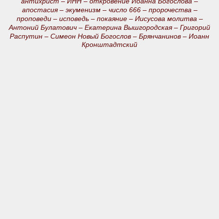
антихрист –
ИНН –
откровение Иоанна Богослова –
апостасия –
экуменизм –
число 666 –
пророчества –
проповеди –
исповедь –
покаяние –
Иисусова молитва –
Антоний Булатович –
Екатерина Вышгородская –
Григорий
Распутин –
Симеон Новый Богослов –
Брянчанинов –
Иоанн
Кронштадтский