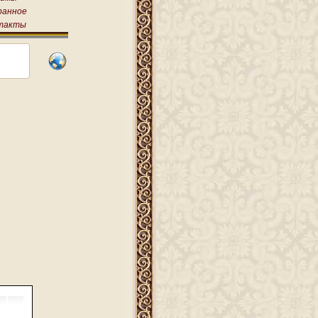
ранное
такты