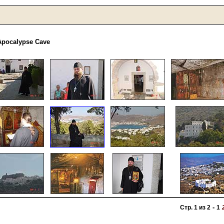
Apocalypse Cave
-
Стр. 1 из 2
1