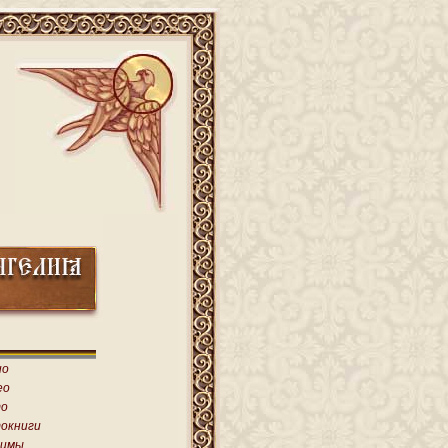
ио
ео
о
окниги
имы