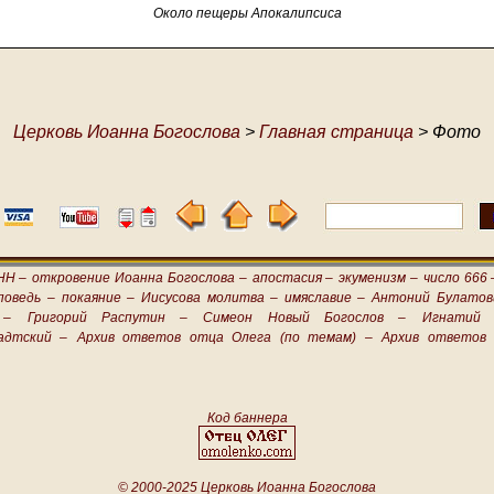
Около пещеры Апокалипсиса
Церковь Иоанна Богослова
>
Главная страница
> Фото
НН –
откровение Иоанна Богослова –
апостасия –
экуменизм –
число 666 
поведь –
покаяние –
Иисусова молитва –
имяславие –
Антоний Булатов
 –
Григорий Распутин –
Симеон Новый Богослов –
Игнатий 
адтский –
Архив ответов отца Олега (по темам) –
Архив ответов 
Код баннера
© 2000-2025 Церковь Иоанна Богослова