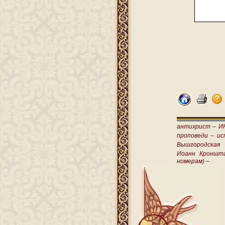
антихрист –
И
проповеди –
ис
Вышгородская
Иоанн Кроншт
номерам) –