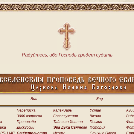
Радуйтесь, ибо Господь грядет судить
Rus
Eng
Переписка
Календарь
Устав
Ауд
3000 вопросов
Богослужения
Школа
Вид
а
Проповеди
Тайна ап.Иоанна
Поэзия
Фот
ика
Дискуссии
Эра Духа Святого
История
Фот
 РПЦ МП
Свидетельства
Иконы
Стихи о.Олега
Стр