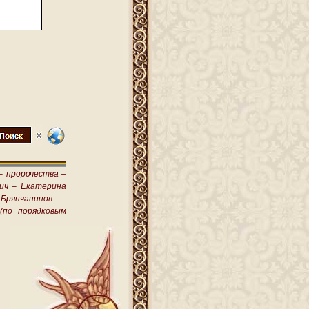
–
пророчества –
ич –
Екатерина
Брянчанинов –
(по порядковым