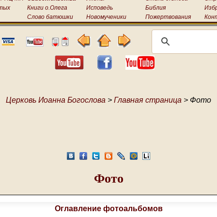
тых
Книги о.Олега
Исповедь
Библия
Изб
Слово батюшки
Новомученики
Пожертвования
Кон
Церковь Иоанна Богослова
>
Главная страница
> Фото
Фото
Оглавление фотоальбомов