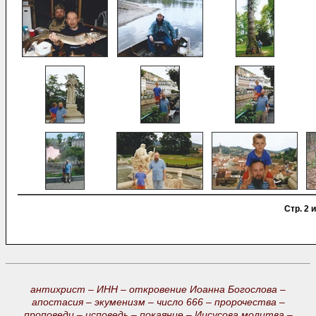
Стр. 2 и
антихрист –
ИНН –
откровение Иоанна Богослова –
апостасия –
экуменизм –
число 666 –
пророчества –
проповеди –
исповедь –
покаяние –
Иисусова молитва –