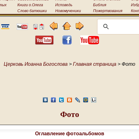
тых
Книги о.Олега
Исповедь
Библия
Изб
Слово батюшки
Новомученики
Пожертвования
Кон
Церковь Иоанна Богослова
>
Главная страница
> Фото
Фото
Оглавление фотоальбомов