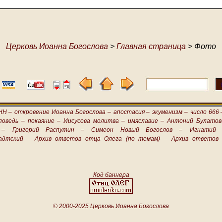
Церковь Иоанна Богослова
>
Главная страница
> Фото
НН –
откровение Иоанна Богослова –
апостасия –
экуменизм –
число 666 
поведь –
покаяние –
Иисусова молитва –
имяславие –
Антоний Булатов
 –
Григорий Распутин –
Симеон Новый Богослов –
Игнатий 
адтский –
Архив ответов отца Олега (по темам) –
Архив ответов 
Код баннера
© 2000-2025 Церковь Иоанна Богослова