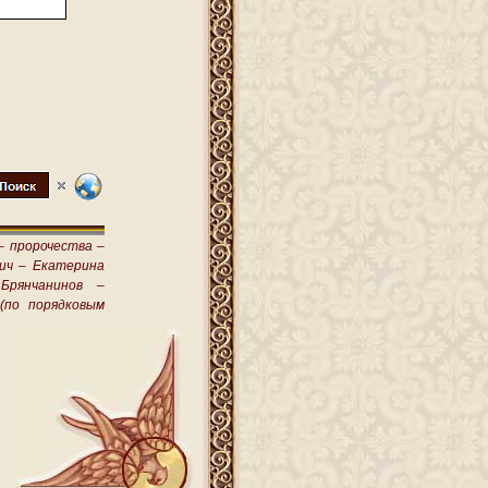
–
пророчества –
ич –
Екатерина
Брянчанинов –
(по порядковым