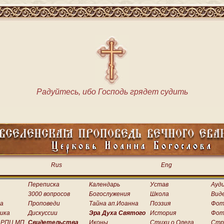
Радуйтесь, ибо Господь грядет судить
Rus
Eng
Переписка
Календарь
Устав
Ауд
3000 вопросов
Богослужения
Школа
Вид
а
Проповеди
Тайна ап.Иоанна
Поэзия
Фот
ика
Дискуссии
Эра Духа Святого
История
Фот
 РПЦ МП
Свидетельства
Иконы
Стихи о.Олега
Стр