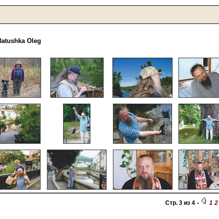
atushka Oleg
-
Стр. 3 из 4
1
2