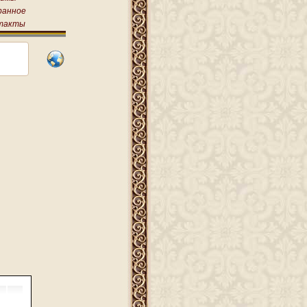
ранное
такты