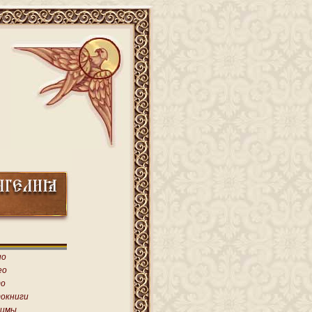
ио
ео
о
окниги
имы