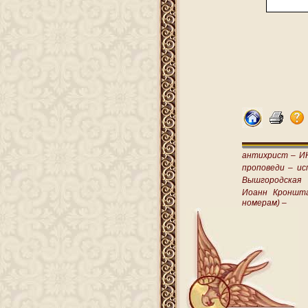
антихрист –
И
проповеди –
ис
Вышгородская
Иоанн Кроншт
номерам) –