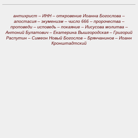
антихрист –
ИНН –
откровение Иоанна Богослова –
апостасия –
экуменизм –
число 666 –
пророчества –
проповеди –
исповедь –
покаяние –
Иисусова молитва –
Антоний Булатович –
Екатерина Вышгородская –
Григорий
Распутин –
Симеон Новый Богослов –
Брянчанинов –
Иоанн
Кронштадтский