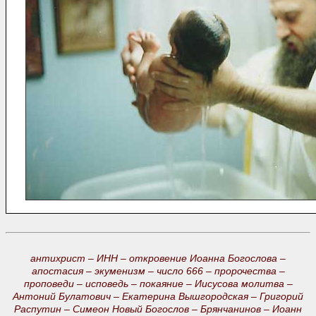
антихрист –
ИНН –
откровение Иоанна Богослова –
апостасия –
экуменизм –
число 666 –
пророчества –
проповеди –
исповедь –
покаяние –
Иисусова молитва –
Антоний Булатович –
Екатерина Вышгородская –
Григорий
Распутин –
Симеон Новый Богослов –
Брянчанинов –
Иоанн