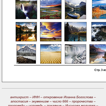
Стр. 3 и
антихрист –
ИНН –
откровение Иоанна Богослова –
апостасия –
экуменизм –
число 666 –
пророчества –
проповеди –
исповедь –
покаяние –
Иисусова молитва –