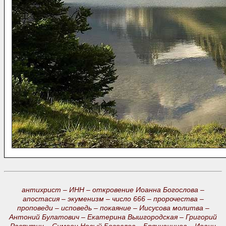
антихрист –
ИНН –
откровение Иоанна Богослова –
апостасия –
экуменизм –
число 666 –
пророчества –
проповеди –
исповедь –
покаяние –
Иисусова молитва –
Антоний Булатович –
Екатерина Вышгородская –
Григорий
Распутин –
Симеон Новый Богослов –
Брянчанинов –
Иоанн