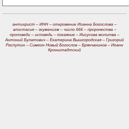
антихрист –
ИНН –
откровение Иоанна Богослова –
апостасия –
экуменизм –
число 666 –
пророчества –
проповеди –
исповедь –
покаяние –
Иисусова молитва –
Антоний Булатович –
Екатерина Вышгородская –
Григорий
Распутин –
Симеон Новый Богослов –
Брянчанинов –
Иоанн
Кронштадтский