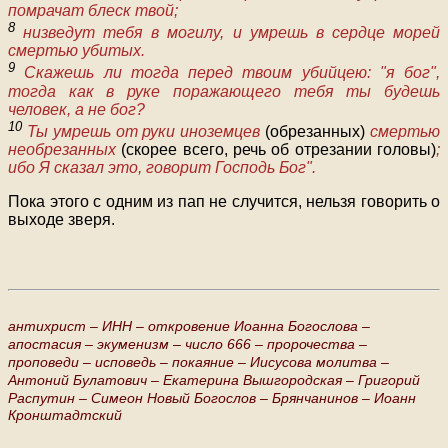
помрачат блеск твой;
8
низведут тебя в могилу, и умрешь в сердце морей
смертью убитых.
9
Скажешь ли тогда перед твоим убийцею: "я бог",
тогда как в руке поражающего тебя ты будешь
человек, а не бог?
10
Ты умрешь от руки иноземцев
(обрезанных)
смертью
необрезанных
(скорее всего, речь об отрезании головы)
;
ибо Я сказал это, говорит Господь Бог".
Пока этого с одним из пап не случится, нельзя говорить о
выходе зверя.
антихрист –
ИНН –
откровение Иоанна Богослова –
апостасия –
экуменизм –
число 666 –
пророчества –
проповеди –
исповедь –
покаяние –
Иисусова молитва –
Антоний Булатович –
Екатерина Вышгородская –
Григорий
Распутин –
Симеон Новый Богослов –
Брянчанинов –
Иоанн
Кронштадтский