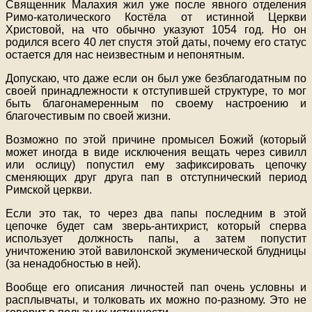
Священник Малахия жил уже после явного отделения
Римо-католического Костёла от истинной Церкви
Христовой, на что обычно указуют 1054 год. Но он
родился всего 40 лет спустя этой даты, почему его статус
остается для нас неизвестным и непонятным.
Допускаю, что даже если он был уже безблагодатным по
своей принадлежности к отступившей структуре, то мог
быть благонамеренным по своему настроению и
благочестивым по своей жизни.
Возможно по этой причине промысел Божий (который
может иногда в виде исключения вещать через сивилл
или ослицу) попустил ему зафиксировать цепочку
сменяющих друг друга пап в отступнический период
Римской церкви.
Если это так, то через два папы последним в этой
цепочке будет сам зверь-антихрист, который сперва
использует должность папы, а затем попустит
уничтожению этой вавилонской экуменической блудницы
(за ненадобностью в ней).
Вообще его описания личностей пап очень условны и
расплывчаты, и толковать их можно по-разному. Это не