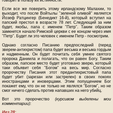
говорит в пользу их истинности.
Если все же поверить этому ирландскому Малахии, то
выходит, что после Войтылы "зеленой оливой" является
Йозеф Ратцингер (Бенедикт 16-й), который вступил на
папский престол в возрасте 78 лет. Следующий за ним
будет, якобы, папа с именем "Петр". Таким образом
замкнется начало Римской церкви с ее концом через имя
"Петр". Будет ли это человек с именем Петр - посмотрим.
Однако согласно Писанию предпоследний (перед
зверем-антихристом) папа будет весьма и весьма гордым
и надменным. Он будет почитать себя умнее святого
пророка Даниила и полагать, что он равен Богу. Таким
образом, папское место будет уготовано зверю, который
таки объявит себя "Богом" на весь мир. Согласно
пророчеству Писания этот предантихристовый папа
будет убит (зарезан или застрелен) в своих покоях
иностранцами и иноверцами. Этим попущением Бог
покажет ему, что он не только не являлся "Богом", но не
смог ничего сделать против напавших на него убийц.
Вот это пророчество
(курсивом выделены мои
комментарии)
:
Иез.28: