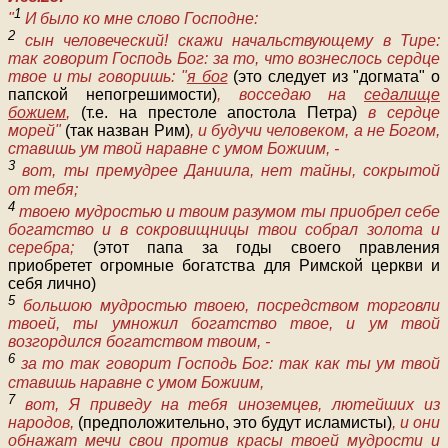
1
"
И было ко мне слово Господне:
2
сын человеческий! скажи начальствующему в Тире:
так говорит Господь Бог: за то, что вознеслось сердце
твое и ты говоришь: "
я бог
(это следует из "догмата" о
папской непогрешимости)
, восседаю на
седалище
божием
,
(т.е. на престоле апостола Петра)
в сердце
морей"
(так назван Рим)
, и будучи человеком, а не Богом,
ставишь ум твой наравне с умом Божиим, -
3
вот, ты премудрее Даниила, нет тайны, сокрытой
от тебя;
4
твоею мудростью и твоим разумом ты приобрел себе
богатство и в сокровищницы твои собрал золота и
серебра;
(этот папа за годы своего правления
приобретет огромные богатства для Римской церкви и
себя лично)
5
большою мудростью твоею, посредством торговли
твоей, ты умножил богатство твое, и ум твой
возгордился богатством твоим, -
6
за то так говорит Господь Бог: так как ты ум твой
ставишь наравне с умом Божиим,
7
вот, Я приведу на тебя иноземцев, лютейших из
народов,
(предположительно, это будут исламисты)
, и они
обнажат мечи свои против красы твоей мудрости и