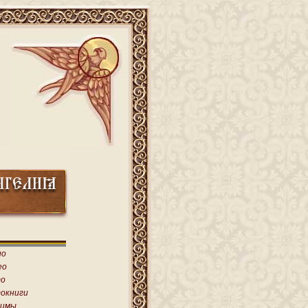
ио
ео
о
окниги
имы