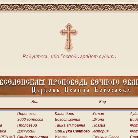
Радуйтесь, ибо Господь грядет судить
Rus
Eng
Переписка
Календарь
Устав
Ауд
3000 вопросов
Богослужения
Школа
Вид
а
Проповеди
Тайна ап.Иоанна
Поэзия
Фот
ика
Дискуссии
Эра Духа Святого
История
Фот
 РПЦ МП
Свидетельства
Иконы
Стихи о.Олега
Стр