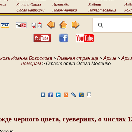
тых
Книги о.Олега
Исповедь
Библия
Изб
Слово батюшки
Новомученики
Пожертвования
Кон
ковь Иоанна Богослова
>
Главная страница
>
Архив
>
Архи
номерам
> Ответ отца Олега Моленко
жде черного цвета, суевериях, о числах 1
Россия