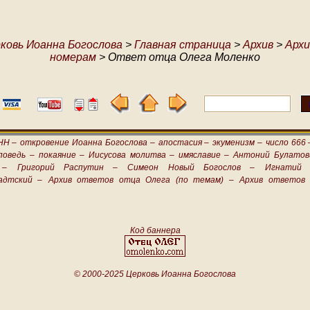
ковь Иоанна Богослова
>
Главная страница
>
Архив
>
Архи
номерам
> Ответ отца Олега Моленко
НН –
откровение Иоанна Богослова –
апостасия –
экуменизм –
число 666 
поведь –
покаяние –
Иисусова молитва –
имяславие –
Антоний Булатов
 –
Григорий Распутин –
Симеон Новый Богослов –
Игнатий 
адтский –
Архив ответов отца Олега (по темам) –
Архив ответов 
Код баннера
© 2000-2025 Церковь Иоанна Богослова