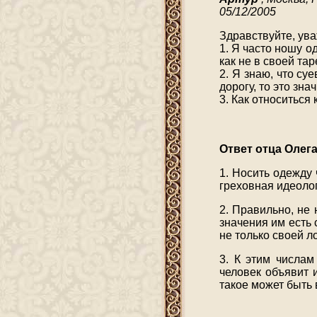
05/12/2005
Здравствуйте, ува
1. Я часто ношу од
как не в своей та
2. Я знаю, что су
дорогу, то это зна
3. Как относиться 
Ответ отца Олег
1. Носить одежду 
греховная идеолог
2. Правильно, не
значения им есть 
не только своей л
3. К этим числам
человек объявит 
такое может быть