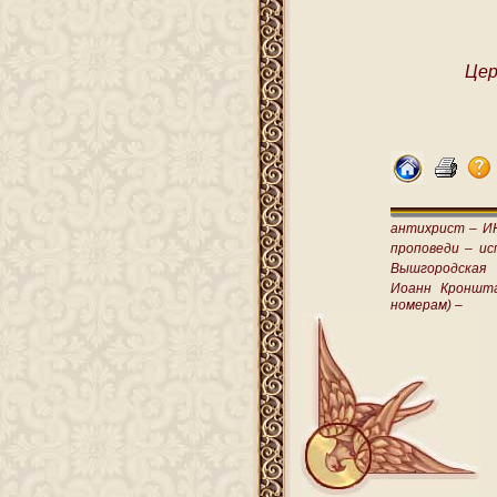
Цер
антихрист –
И
проповеди –
ис
Вышгородская
Иоанн Кроншт
номерам) –