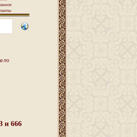
ранное
такты
в по
3 и 666