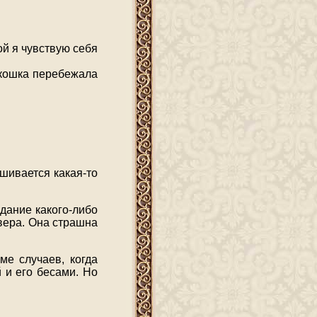
гой я чувствую себя
я кошка перебежала
ешивается какая-то
дание какого-либо
 вера. Она страшна
ме случаев, когда
 и его бесами. Но