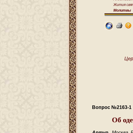
Жития свя
Молитвы
Цер
Вопрос №2163-1
Об оде
Артур
, Москва, 