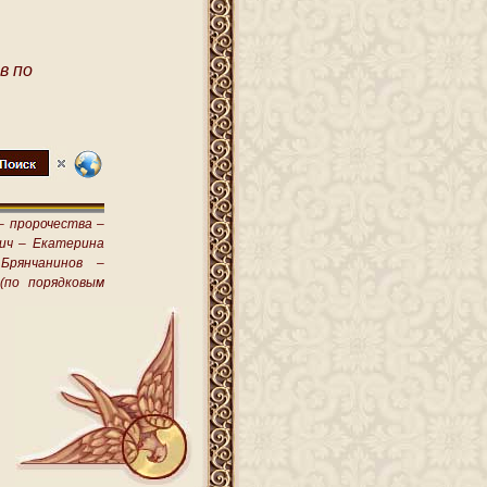
в по
–
пророчества –
ич –
Екатерина
Брянчанинов –
(по порядковым