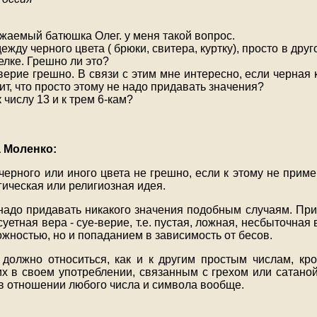
жаемый батюшка Олег. у меня такой вопрос.
ежду черного цвета ( брюки, свитера, куртку), просто в дру
релке. Грешно ли это?
еверие грешно. В связи с этим мне интересно, если черна
чит, что просто этому не надо придавать значения?
к числу 13 и к трем 6-кам?
а Моленко:
черного или иного цвета не грешно, если к этому не прим
ическая или религиозная идея.
 надо придавать никакого значения подобным случаям. При
суетная вера - суе-верие, т.е. пустая, ложная, несбыточная
ожностью, но и попаданием в зависимость от бесов.
 должно относиться, как и к другим простым числам, кро
их в своем употреблении, связанным с грехом или сатаной
 в отношении любого числа и символа вообще.