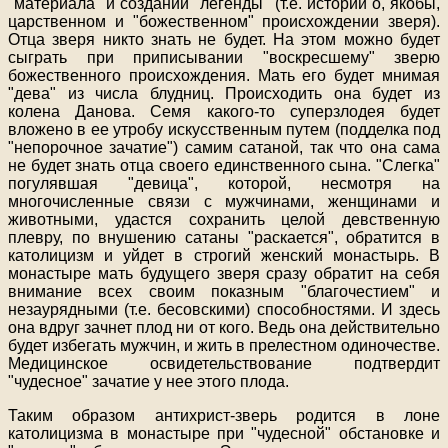
"материала" и создании "легенды" (т.е. истории о, якобы,
царственном и "божественном" происхождении зверя).
Отца зверя никто знать не будет. На этом можно будет
сыграть при приписывании "воскресшему" зверю
божественного происхождения. Мать его будет мнимая
"дева" из числа блудниц. Происходить она будет из
колена Данова. Семя какого-то суперзлодея будет
вложено в ее утробу искусственным путем (подделка под
"непорочное зачатие") самим сатаной, так что она сама
не будет знать отца своего единственного сына. "Слегка"
погулявшая "девица", которой, несмотря на
многочисленные связи с мужчинами, женщинами и
животными, удастся сохранить целой девственную
плевру, по внушению сатаны "раскается", обратится в
католицизм и уйдет в строгий женский монастырь. В
монастыре мать будущего зверя сразу обратит на себя
внимание всех своим показным "благочестием" и
незаурядными (т.е. бесовскими) способностями. И здесь
она вдруг зачнет плод ни от кого. Ведь она действительно
будет избегать мужчин, и жить в прелестном одиночестве.
Медицинское освидетельствование подтвердит
"чудесное" зачатие у нее этого плода.
Таким образом антихрист-зверь родится в лоне
католицизма в монастыре при "чудесной" обстановке и