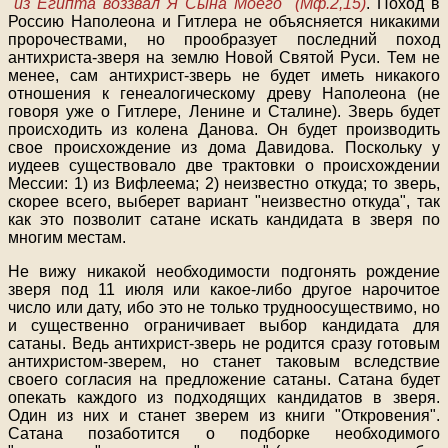
"из Египта воззвал Я Сына Моего" (Мф.2,15)
. Поход в
Россию Наполеона и Гитлера не объясняется никакими
пророчествами, но прообразует последний поход
антихриста-зверя на землю Новой Святой Руси. Тем не
менее, сам антихрист-зверь не будет иметь никакого
отношения к генеалогическому древу Наполеона (не
говоря уже о Гитлере, Ленине и Сталине). Зверь будет
происходить из колена Данова. Он будет производить
свое происхождение из дома Давидова. Поскольку у
иудеев существовало две трактовки о происхождении
Мессии: 1) из Вифлеема; 2) неизвестно откуда; то зверь,
скорее всего, выберет вариант "неизвестно откуда", так
как это позволит сатане искать кандидата в зверя по
многим местам.
Не вижу никакой необходимости подгонять рождение
зверя под 11 июля или какое-либо другое нарочитое
число или дату, ибо это не только трудноосуществимо, но
и существенно ограничивает выбор кандидата для
сатаны. Ведь антихрист-зверь не родится сразу готовым
антихристом-зверем, но станет таковым вследствие
своего согласия на предложение сатаны. Сатана будет
опекать каждого из подходящих кандидатов в зверя.
Один из них и станет зверем из книги "Откровения".
Сатана позаботится о подборке необходимого