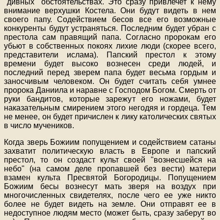
"дивных" обстоятельствах. Это сразу привлечет к нему
внимание верхушки Костела. Они будут видеть в нем
своего папу. Содействием бесов все его возможные
конкуренты будут устраняться. Последним будет убран с
престола сам правящий папа. Согласно пророкам его
убьют в собственных покоях лихие люди (скорее всего,
представители ислама). Папский престол к этому
времени будет высоко вознесен среди людей, и
последний перед зверем папа будет весьма гордым и
заносчивым человеком. Он будет считать себя умнее
пророка Даниила и наравне с Господом Богом. Смерть от
руки бандитов, которые зарежут его ножами, будет
наказательным смирением этого негодяя и гордеца. Тем
не менее, он будет причислен к лику католических святых
в число мучеников.
Когда зверь Божиим попущением и содействием сатаны
захватит политическую власть в Европе и папский
престол, то он создаст культ своей "вознесшейся на
небо" (на самом деле пропавшей без вести) матери
взамен культа Пресвятой Богородицы. Попущением
Божиим бесы вознесут мать зверя на воздух при
многочисленных свидетелях, после чего ее уже никто
более не будет видеть на земле. Они отправят ее в
недоступное людям место (может быть, сразу заберут во