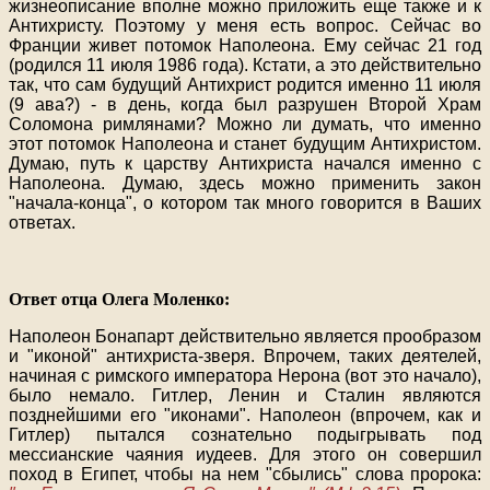
жизнеописание вполне можно приложить еще также и к
Антихристу. Поэтому у меня есть вопрос. Сейчас во
Франции живет потомок Наполеона. Ему сейчас 21 год
(родился 11 июля 1986 года). Кстати, а это действительно
так, что сам будущий Антихрист родится именно 11 июля
(9 ава?) - в день, когда был разрушен Второй Храм
Соломона римлянами? Можно ли думать, что именно
этот потомок Наполеона и станет будущим Антихристом.
Думаю, путь к царству Антихриста начался именно с
Наполеона. Думаю, здесь можно применить закон
"начала-конца", о котором так много говорится в Ваших
ответах.
Ответ отца Олега Моленко:
Наполеон Бонапарт действительно является прообразом
и "иконой" антихриста-зверя. Впрочем, таких деятелей,
начиная с римского императора Нерона (вот это начало),
было немало. Гитлер, Ленин и Сталин являются
позднейшими его "иконами". Наполеон (впрочем, как и
Гитлер) пытался сознательно подыгрывать под
мессианские чаяния иудеев. Для этого он совершил
поход в Египет, чтобы на нем "сбылись" слова пророка: