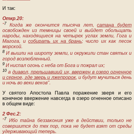
И так:
Откр.20:
7
"
Когда же окончится тысяча лет,
сатана будет
освобожден из темницы своей и выйдет обольщать
народы, находящиеся на четырех углах земли, Гога и
Магога, и
собирать их на брань
; число их как песок
морской.
8
И вышли на широту земли, и окружили стан святых и
город возлюбленный.
9
И ниспал огонь с неба от Бога и пожрал их;
10
а
диавол, прельщавший их, ввержен в озеро огненное
и серное, где зверь и лжепророк
, и будут мучиться день
и ночь во веки веков".
У святого Апостола Павла поражение зверя и его
конечное ввержение навсегда в озеро огненное описано
в общем виде:
2 Фес.2:
7
"
Ибо тайна беззакония уже в действии, только не
совершится до тех пор, пока не будет взят от среды
удерживающий теперь.