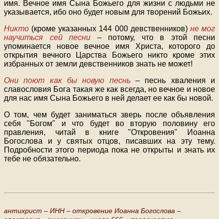
имя. Вечное имя Сына Божьего для жизни с людьми не
указывается, ибо оно будет новым для творений Божьих.
Никто
(кроме указанных
144 000
девственников)
не мог
научиться сей песни
– потому, что в этой песни
упоминается новое вечное имя Христа, которого до
открытия вечного Царства Божьего никто кроме этих
избранных от земли девственников знать не может!
Они поют как бы новую песнь
– песнь хваления и
славословия Бога такая же как всегда, но вечное и новое
для нас имя Сына Божьего в ней делает ее как бы новой.
О том, чем будет заниматься зверь после объявления
себя "Богом" и что будет во вторую половину его
правления, читай в книге "Откровения" Иоанна
Богослова и у святых отцов, писавших на эту тему.
Подробности этого периода пока не открыты и знать их
тебе не обязательно.
антихрист –
ИНН –
откровение Иоанна Богослова –