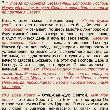
8
И тогда откроется
беззаконник, которого Господь
Иисус убьет духом уст Своих и истребит явлением
пришествия Своего
".
Беззакоником назван антихрист-зверь.
"Убьет духом
уст"
– означает парализует и сделает бездейственным.
"Истребит"
– означает, что зверь вместе с лжепророком
будут живые брошены в озеро огненное, горящее серою,
и будут мучиться день и ночь во веки веков.
"Явление
пришествия Своего"
– означает явление Господа
Иисуса Христа для победы над зверем и лжепророком и
установления на земле Его тысячелетнего царства со
святыми, а не для окончательного суда и установления
вечного Царства Божьего. На этот суд Господь Царь и
Господь Христос придет с другим Своим именем –
вечным!
Откр.3,12:
"Побеждающего сделаю столпом в
храме Бога Моего, и он уже не выйдет вон; и напишу на
нем
имя Бога Моего
и имя града Бога Моего, нового
Иерусалима, нисходящего с неба от Бога Моего, и
имя
Мое новое
"
.
Имя Бога Моего
–
Отец-Сын-Дух Святой
.
Имя Мое
новое
– это имя Христа Сына Божьего, с которым Он
откроется в вечном Божьем Царстве. Оно сейчас никому
из людей и Ангелов неизвестно. В связи с этим