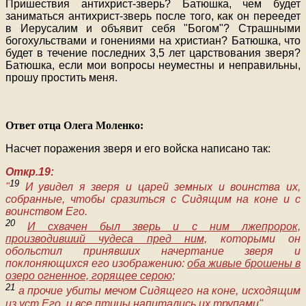
Пришествия антихрист-зверь? Батюшка, чем будет
заниматься антихрист-зверь после того, как он переедет
в Иерусалим и объявит себя "Богом"? Страшными
богохульствами и гонениями на христиан? Батюшка, что
будет в течение последних 3,5 лет царствования зверя?
Батюшка, если мои вопросы неуместны и неправильны,
прошу простить меня.
Ответ отца Олега Моленко:
Насчет поражения зверя и его войска написано так:
Откр.19:
19
"
И увидел я зверя и царей земных и воинства их,
собранные, чтобы сразиться с Сидящим на коне и с
воинством Его.
20
И схвачен был зверь и с ним лжепророк,
производивший чудеса пред ним,
которыми он
обольстил принявших начертание зверя и
поклоняющихся его изображению:
оба живые брошены в
озеро огненное, горящее серою;
21
а прочие убиты мечом Сидящего на коне, исходящим
из уст Его, и все птицы напитались их трупами".