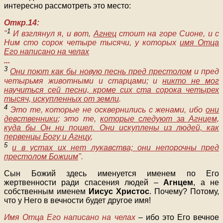
интересно рассмотреть это место:
Откр.14:
1
"
И взглянул я, и вот,
Агнец
стоит на горе Сионе, и с
Ним сто сорок четыре тысячи, у которых
имя Отца
Его написано на челах
...
3
Они поют как бы новую песнь пред престолом
и пред
четырьмя животными и старцами; и
никто не мог
научиться сей песни, кроме сих ста сорока четырех
тысяч, искупленных от земли
.
4
Это те, которые не осквернились с женами, ибо
они
девственники
; это те,
которые следуют за Агнцем,
куда бы Он ни пошел. Они искуплены из людей, как
первенцы Богу и Агнцу
,
5
и в устах их нет лукавства; они непорочны пред
престолом Божиим
".
Сын Божий здесь именуется именем по Его
жертвенности ради спасения людей –
Агнцем
, а не
собственным именем
Иисус Христос
. Почему? Потому,
что у Него в вечности будет другое имя!
Имя Отца Его написано на челах
– ибо это Его вечное