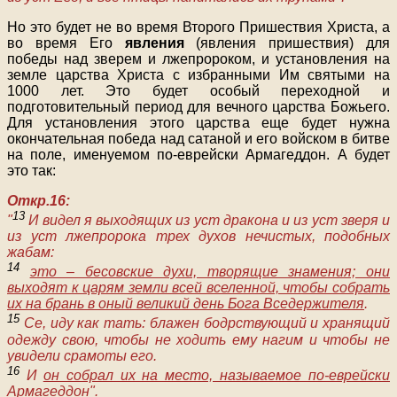
Но это будет не во время Второго Пришествия Христа, а
во время Его
явления
(явления пришествия) для
победы над зверем и лжепророком, и установления на
земле царства Христа с избранными Им святыми на
1000 лет. Это будет особый переходной и
подготовительный период для вечного царства Божьего.
Для установления этого царства еще будет нужна
окончательная победа над сатаной и его войском в битве
на поле, именуемом по-еврейски Армагеддон. А будет
это так:
Откр.16:
13
"
И видел я выходящих из уст дракона и из уст зверя и
из уст лжепророка трех духов нечистых, подобных
жабам:
14
это – бесовские духи, творящие знамения; они
выходят к царям земли всей вселенной, чтобы собрать
их на брань в оный великий день Бога Вседержителя
.
15
Се, иду как тать: блажен бодрствующий и хранящий
одежду свою, чтобы не ходить ему нагим и чтобы не
увидели срамоты его.
16
И
он собрал их на место, называемое по-еврейски
Армагеддон
".