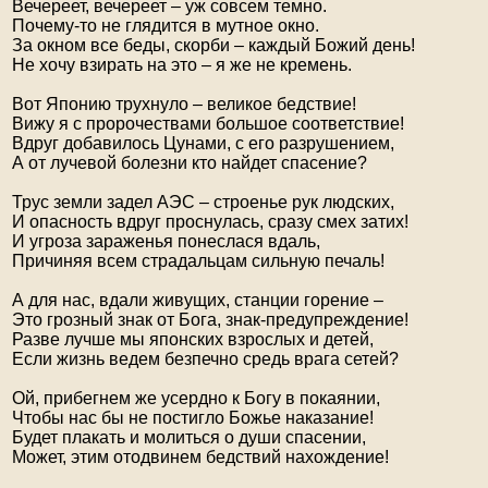
Вечереет, вечереет – уж совсем темно.
Почему-то не глядится в мутное окно.
За окном все беды, скорби – каждый Божий день!
Не хочу взирать на это – я же не кремень.
Вот Японию трухнуло – великое бедствие!
Вижу я с пророчествами большое соответствие!
Вдруг добавилось Цунами, с его разрушением,
А от лучевой болезни кто найдет спасение?
Трус земли задел АЭС – строенье рук людских,
И опасность вдруг проснулась, сразу смех затих!
И угроза зараженья понеслася вдаль,
Причиняя всем страдальцам сильную печаль!
А для нас, вдали живущих, станции горение –
Это грозный знак от Бога, знак-предупреждение!
Разве лучше мы японских взрослых и детей,
Если жизнь ведем безпечно средь врага сетей?
Ой, прибегнем же усердно к Богу в покаянии,
Чтобы нас бы не постигло Божье наказание!
Будет плакать и молиться о души спасении,
Может, этим отодвинем бедствий нахождение!