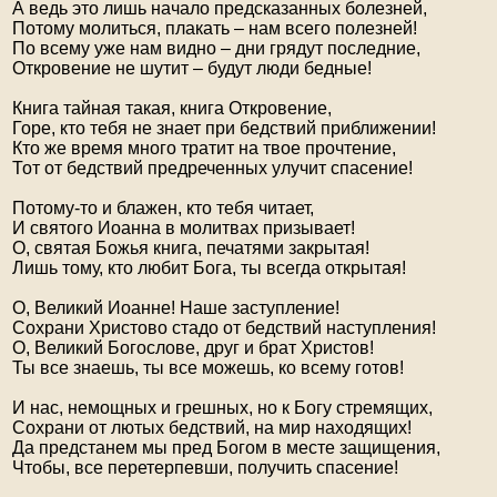
А ведь это лишь начало предсказанных болезней,
Потому молиться, плакать – нам всего полезней!
По всему уже нам видно – дни грядут последние,
Откровение не шутит – будут люди бедные!
Книга тайная такая, книга Откровение,
Горе, кто тебя не знает при бедствий приближении!
Кто же время много тратит на твое прочтение,
Тот от бедствий предреченных улучит спасение!
Потому-то и блажен, кто тебя читает,
И святого Иоанна в молитвах призывает!
О, святая Божья книга, печатями закрытая!
Лишь тому, кто любит Бога, ты всегда открытая!
О, Великий Иоанне! Наше заступление!
Сохрани Христово стадо от бедствий наступления!
О, Великий Богослове, друг и брат Христов!
Ты все знаешь, ты все можешь, ко всему готов!
И нас, немощных и грешных, но к Богу стремящих,
Сохрани от лютых бедствий, на мир находящих!
Да предстанем мы пред Богом в месте защищения,
Чтобы, все перетерпевши, получить спасение!