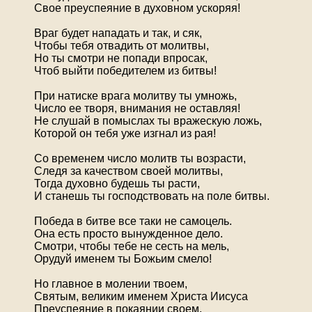
Свое преуспеяние в духовном ускоряя!
Враг будет нападать и так, и сяк,
Чтобы тебя отвадить от молитвы,
Но ты смотри не попади впросак,
Чтоб выйти победителем из битвы!
При натиске врага молитву ты умножь,
Число ее творя, внимания не оставляя!
Не слушай в помыслах ты вражескую ложь,
Которой он тебя уже изгнал из рая!
Со временем число молитв ты возрасти,
Следя за качеством своей молитвы,
Тогда духовно будешь ты расти,
И станешь ты господствовать на поле битвы.
Победа в битве все таки не самоцель.
Она есть просто вынужденное дело.
Смотри, чтобы тебе не сесть на мель,
Орудуй именем ты Божьим смело!
Но главное в молении твоем,
Святым, великим именем Христа Иисуса
Преуспеяние в покаянии своем,