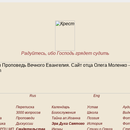
Радуйтесь, ибо Господь грядет судить
Rus
Eng
Переписка
Календарь
Устав
Ауд
3000 вопросов
Богослужения
Школа
Вид
а
Проповеди
Тайна ап.Иоанна
Поэзия
Фо
ика
Дискуссии
Эра Духа Святого
История
Фот
 РПЦ МП
Свидетельства
Иконы
Стихи о.Олега
Стр