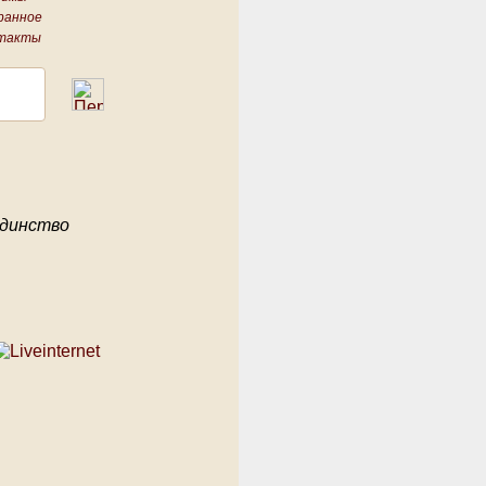
ранное
такты
единство