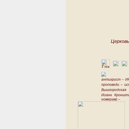
Церковь
антихрист –
И
проповеди –
ис
Вышгородская
Иоанн Кроншт
номерам) –