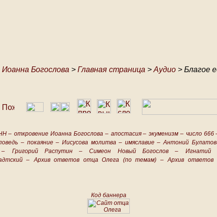
 Иоанна Богослова
>
Главная страница
>
Аудио
> Благое 
НН –
откровение Иоанна Богослова –
апостасия –
экуменизм –
число 666 
поведь –
покаяние –
Иисусова молитва –
имяславие –
Антоний Булатов
 –
Григорий Распутин –
Симеон Новый Богослов –
Игнатий 
адтский –
Архив ответов отца Олега (по темам) –
Архив ответов 
Код баннера