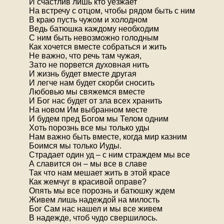
И счастлив лишь кто уезжает
На встречу с отцом, чтобы рядом быть с ним
В краю пусть чужом и холодном
Ведь батюшка каждому необходим
С ним быть невозможно голодным
Как хочется вместе собраться и жить
Не важно, что речь там чужая,
Зато не порвется духовная нить
И жизнь будет вместе другая
И легче нам будет скорби сносить
Любовью мы свяжемся вместе
И Бог нас будет от зла всех хранить
На новом Им выбранном месте
И будем пред Богом мы Телом одним
Хоть порознь все мы только уды
Нам важно быть вместе, когда мир казним
Боимся мы только Иуды.
Страдает один уд – с ним страждем мы все
А славится он – мы все в славе
Так что нам мешает жить в этой красе
Как жемчуг в красивой оправе?
Опять мы все порознь и батюшку ждем
Живем лишь надеждой на милость
Бог Сам нас нашел и мы все живем
В надежде, чтоб чудо свершилось.