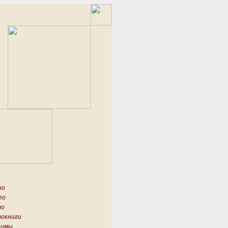
ио
ео
то
окниги
имы