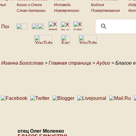
тых
Книги о.Олега
Исповедь
Библия
Изб
Слово батюшки
Новомученики
Пожертвования
Кон
 Иоанна Богослова
>
Главная страница
>
Аудио
> Благое 
отец Олег Моленко