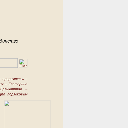
единство
–
пророчества –
ич –
Екатерина
Брянчанинов –
(по порядковым