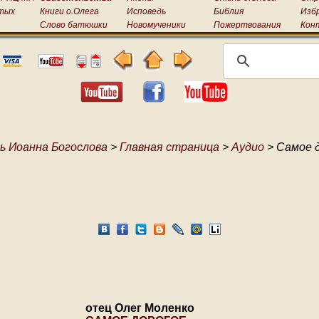
тых
Книги о.Олега
Исповедь
Библия
Изб
Слово батюшки
Новомученики
Пожертвования
Кон
ь Иоанна Богослова
>
Главная страница
>
Аудио
> Самое 
отец Олег Моленко