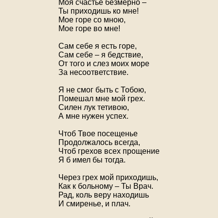
Моя счастье безмерно –
Ты приходишь ко мне!
Мое горе со мною,
Мое горе во мне!
Сам себе я есть горе,
Сам себе – я бедствие,
От того и слез моих море
За несоответствие.
Я не смог быть с Тобою,
Помешал мне мой грех.
Силен лук тетивою,
А мне нужен успех.
Чтоб Твое посещенье
Продолжалось всегда,
Чтоб грехов всех прощение
Я б имел бы тогда.
Через грех мой приходишь,
Как к больному – Ты Врач.
Рад, коль веру находишь
И смиренье, и плач.