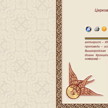
Церков
антихрист –
И
проповеди –
ис
Вышгородская
Иоанн Кроншт
номерам) –