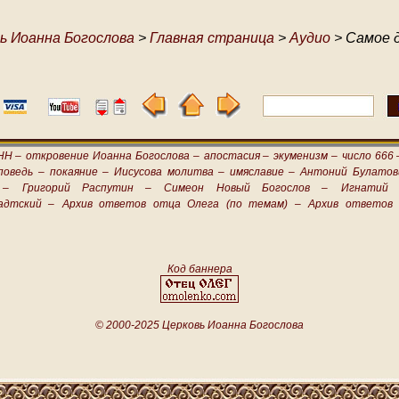
ь Иоанна Богослова
>
Главная страница
>
Аудио
> Самое 
НН –
откровение Иоанна Богослова –
апостасия –
экуменизм –
число 666 
поведь –
покаяние –
Иисусова молитва –
имяславие –
Антоний Булатов
 –
Григорий Распутин –
Симеон Новый Богослов –
Игнатий 
адтский –
Архив ответов отца Олега (по темам) –
Архив ответов 
Код баннера
© 2000-2025 Церковь Иоанна Богослова