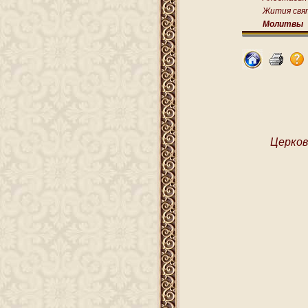
Жития свя
Молитвы
Церков