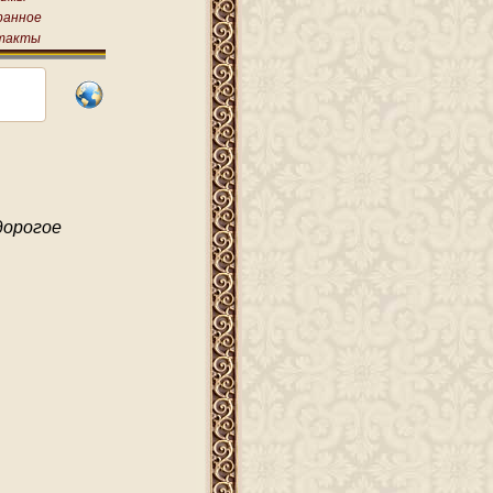
ранное
такты
дорогое