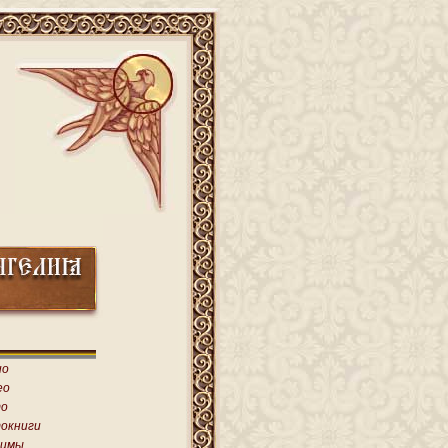
ио
ео
о
окниги
имы