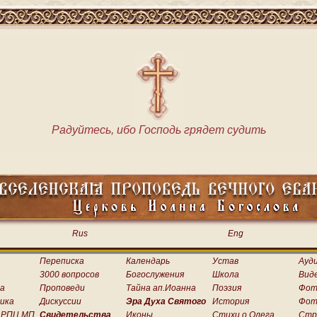
Радуйтесь, ибо Господь грядет судить
Rus
Eng
Переписка
Календарь
Устав
Ауд
3000 вопросов
Богослужения
Школа
Вид
а
Проповеди
Тайна ап.Иоанна
Поэзия
Фот
ика
Дискуссии
Эра Духа Святого
История
Фот
 РПЦ МП
Свидетельства
Иконы
Стихи о.Олега
Стр