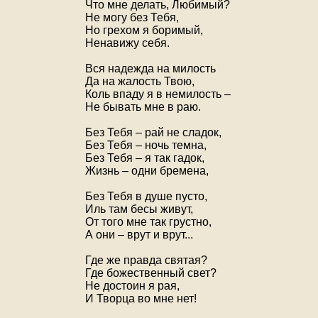
Что мне делать, Любимый?
Не могу без Тебя,
Но грехом я боримый,
Ненавижу себя.
Вся надежда на милость
Да на жалость Твою,
Коль впаду я в немилость –
Не бывать мне в раю.
Без Тебя – рай не сладок,
Без Тебя – ночь темна,
Без Тебя – я так гадок,
Жизнь – одни бремена,
Без Тебя в душе пусто,
Иль там бесы живут,
От того мне так грустно,
А они – врут и врут...
Где же правда святая?
Где божественный свет?
Не достоин я рая,
И Творца во мне нет!