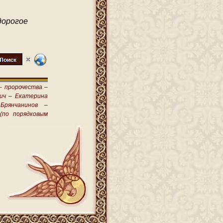
дорогое
–
пророчества –
ич –
Екатерина
Брянчанинов –
(по порядковым