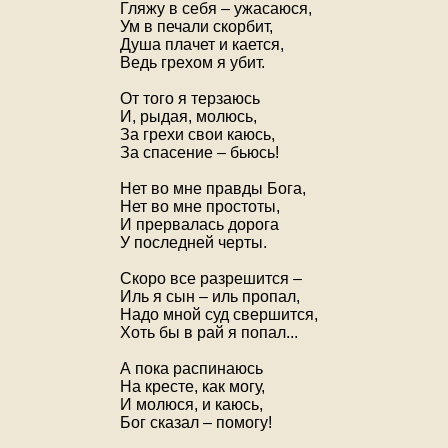
Гляжу в себя – ужасаюся,
Ум в печали скорбит,
Душа плачет и кается,
Ведь грехом я убит.
От того я терзаюсь
И, рыдая, молюсь,
За грехи свои каюсь,
За спасение – бьюсь!
Нет во мне правды Бога,
Нет во мне простоты,
И прервалась дорога
У последней черты.
Скоро все разрешится –
Иль я сын – иль пропал,
Надо мной суд свершится,
Хоть бы в рай я попал...
А пока распинаюсь
На кресте, как могу,
И молюся, и каюсь,
Бог сказал – помогу!