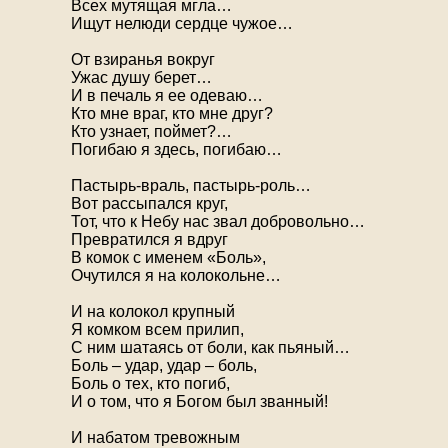
Всех мутящая мгла…
Ищут нелюди сердце чужое…
От взиранья вокруг
Ужас душу берет…
И в печаль я ее одеваю…
Кто мне враг, кто мне друг?
Кто узнает, поймет?…
Погибаю я здесь, погибаю…
Пастырь-враль, пастырь-роль…
Вот рассыпался круг,
Тот, что к Небу нас звал добровольно…
Превратился я вдруг
В комок с именем «Боль»,
Очутился я на колокольне…
И на колокол крупный
Я комком всем прилип,
С ним шатаясь от боли, как пьяный…
Боль – удар, удар – боль,
Боль о тех, кто погиб,
И о том, что я Богом был званный!
И набатом тревожным