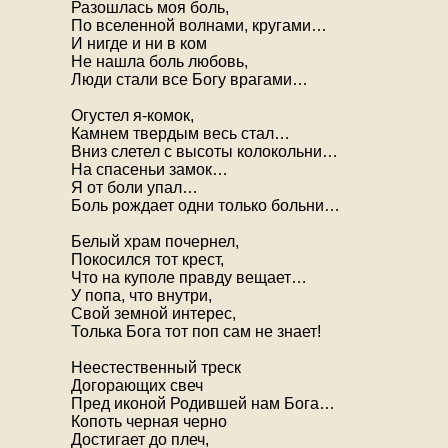
Разошлась моя боль,
По вселенной волнами, кругами…
И нигде и ни в ком
Не нашла боль любовь,
Люди стали все Богу врагами…
Огустел я-комок,
Камнем твердым весь стал…
Вниз слетел с высоты колокольни…
На спасеньи замок…
Я от боли упал…
Боль рождает одни только больни…
Белый храм почернел,
Покосился тот крест,
Что на куполе правду вещает…
У попа, что внутри,
Свой земной интерес,
Толька Бога тот поп сам не знает!
Неестественный треск
Догорающих свеч
Пред иконой Родившей нам Бога…
Копоть черная черно
Достигает до плеч,