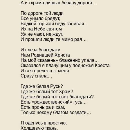
А из храма лишь в бездну дорога…
По дороге той люди
Все уныло бредут,
Водкой горькой беду запивая…
Их на Небе святом
Уж не чают, не ждут,
И прошли люди те мимо рая…
И слеза благодати
Нам Родившей Христа
На мой «камень» блаженно упала…
Оказался я плачущим у подножья Креста
И вся прелесть с меня
Сразу спала…
Где же белая Русь?
Где же белый тот Храм?
Где же белый тот свет благодати?
Есть «рождественский» гусь…
Есть проныра и хам,
Только некому благом воздати…
Я оденусь в простую,
Холщевую ткань,