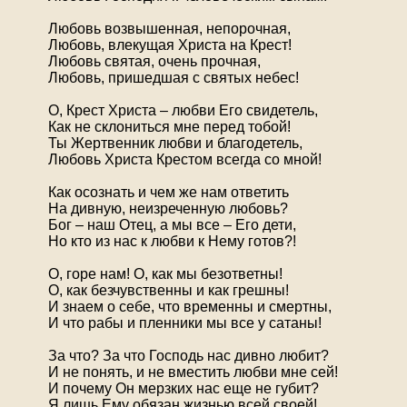
Любовь возвышенная, непорочная,
Любовь, влекущая Христа на Крест!
Любовь святая, очень прочная,
Любовь, пришедшая с святых небес!
О, Крест Христа – любви Его свидетель,
Как не склониться мне перед тобой!
Ты Жертвенник любви и благодетель,
Любовь Христа Крестом всегда со мной!
Как осознать и чем же нам ответить
На дивную, неизреченную любовь?
Бог – наш Отец, а мы все – Его дети,
Но кто из нас к любви к Нему готов?!
О, горе нам! О, как мы безответны!
О, как безчувственны и как грешны!
И знаем о себе, что временны и смертны,
И что рабы и пленники мы все у сатаны!
За что? За что Господь нас дивно любит?
И не понять, и не вместить любви мне сей!
И почему Он мерзких нас еще не губит?
Я лишь Ему обязан жизнью всей своей!