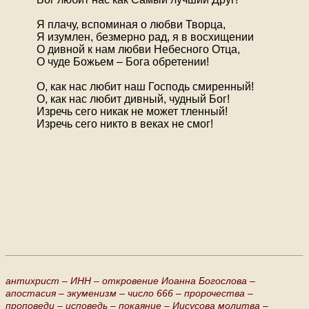
Я плачу, вспоминая о любви Творца,
Я изумлен, безмерно рад, я в восхищении
О дивной к нам любви Небесного Отца,
О чуде Божьем – Бога обретении!
О, как нас любит наш Господь смиренный!
О, как нас любит дивный, чудный Бог!
Изречь сего никак не может тленный!
Изречь сего никто в веках не смог!
антихрист –
ИНН –
откровение Иоанна Богослова –
апостасия –
экуменизм –
число 666 –
пророчества –
проповеди –
исповедь –
покаяние –
Иисусова молитва –