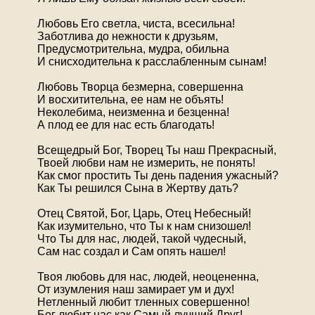
Любовь Его светла, чиста, всесильна!
Заботлива до нежности к друзьям,
Предусмотрительна, мудра, обильна
И снисходительна к расслабленным сынам!
Любовь Творца безмерна, совершенна
И восхитительна, ее нам не объять!
Неколебима, неизменна и безценна!
А плод ее для нас есть благодать!
Всещедрый Бог, Творец Ты наш Прекрасный,
Твоей любви нам не измерить, не понять!
Как смог простить Ты день падения ужасный?
Как Ты решился Сына в Жертву дать?
Отец Святой, Бог, Царь, Отец Небесный!
Как изумительно, что Ты к нам снизошел!
Что Ты для нас, людей, такой чудесный,
Сам нас создал и Сам опять нашел!
Твоя любовь для нас, людей, неоцененна,
От изумления наш замирает ум и дух!
Нетленный любит тленных совершенно!
Бог любит нас как Самый лучший Друг!