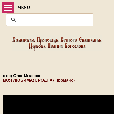
MENU
отец Олег Моленко
МОЯ ЛЮБИМАЯ, РОДНАЯ (романс)