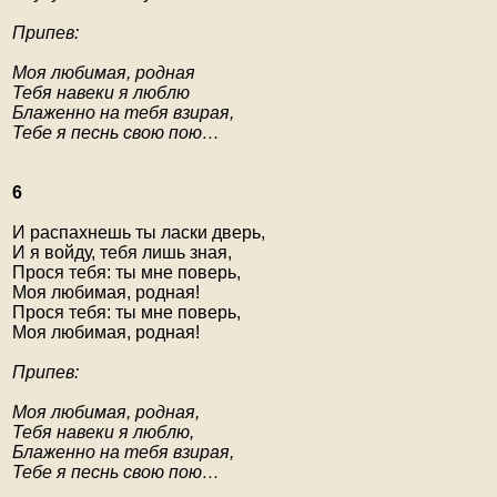
Припев:
Моя любимая, родная
Тебя навеки я люблю
Блаженно на тебя взирая,
Тебе я песнь свою пою…
6
И распахнешь ты ласки дверь,
И я войду, тебя лишь зная,
Прося тебя: ты мне поверь,
Моя любимая, родная!
Прося тебя: ты мне поверь,
Моя любимая, родная!
Припев:
Моя любимая, родная,
Тебя навеки я люблю,
Блаженно на тебя взирая,
Тебе я песнь свою пою…