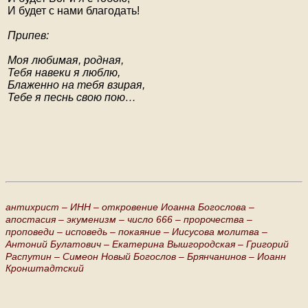
И будет с нами благодать!
Припев:
Моя любимая, родная,
Тебя навеки я люблю,
Блаженно на тебя взирая,
Тебе я песнь свою пою…
антихрист –
ИНН –
откровение Иоанна Богослова –
апостасия –
экуменизм –
число 666 –
пророчества –
проповеди –
исповедь –
покаяние –
Иисусова молитва –
Антоний Булатович –
Екатерина Вышгородская –
Григорий
Распутин –
Симеон Новый Богослов –
Брянчанинов –
Иоанн
Кронштадтский