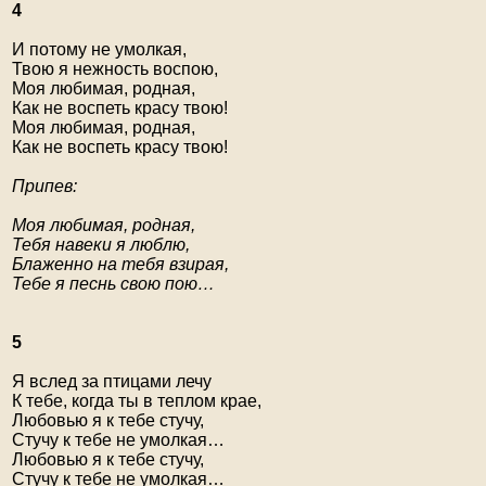
4
И потому не умолкая,
Твою я нежность воспою,
Моя любимая, родная,
Как не воспеть красу твою!
Моя любимая, родная,
Как не воспеть красу твою!
Припев:
Моя любимая, родная,
Тебя навеки я люблю,
Блаженно на тебя взирая,
Тебе я песнь свою пою…
5
Я вслед за птицами лечу
К тебе, когда ты в теплом крае,
Любовью я к тебе стучу,
Стучу к тебе не умолкая…
Любовью я к тебе стучу,
Стучу к тебе не умолкая…