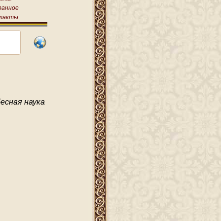
ранное
такты
бесная наука