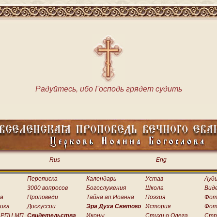
Радуйтесь, ибо Господь грядет судить
Rus
Eng
Переписка
Календарь
Устав
Ауд
3000 вопросов
Богослужения
Школа
Вид
а
Проповеди
Тайна ап.Иоанна
Поэзия
Фот
ика
Дискуссии
Эра Духа Святого
История
Фот
 РПЦ МП
Свидетельства
Иконы
Стихи о.Олега
Стр