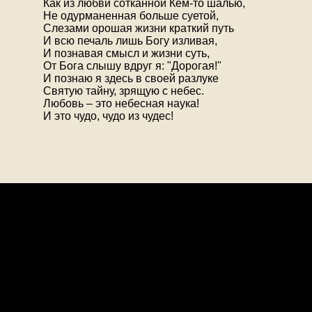
Как из любви сотканной Кем-то шалью,
Не одурманенная больше суетой,
Слезами орошая жизни краткий путь
И всю печаль лишь Богу изливая,
И познавая смысл и жизни суть,
От Бога слышу вдруг я: "Дорогая!"
И познаю я здесь в своей разлуке
Святую тайну, зрящую с небес.
Любовь – это небесная наука!
И это чудо, чудо из чудес!