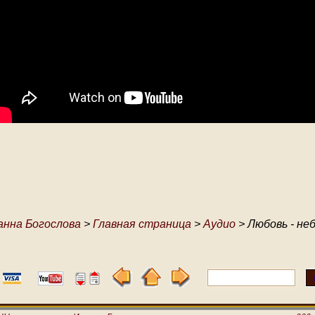
анна Богослова
>
Главная страница
>
Аудио
> Любовь - не