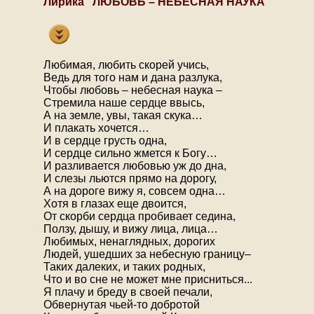
Лирика "ЛЮБОВЬ – НЕБЕСНАЯ НАУКА"
Любимая, любить скорей учись,
Ведь для того нам и дана разлука,
Чтобы любовь – небесная наука –
Стремила наше сердце ввысь,
А на земле, увы, такая скука…
И плакать хочется…
И в сердце грусть одна,
И сердце сильно жмется к Богу…
И разливается любовью уж до дна,
И слезы льются прямо на дорогу,
А на дороге вижу я, совсем одна…
Хотя в глазах еще двоится,
От скорби сердца пробивает седина,
Ползу, дышу, и вижу лица, лица…
Любимых, ненаглядных, дорогих
Людей, ушедших за небесную границу–
Таких далеких, и таких родных,
Что и во сне не может мне присниться...
Я плачу и бреду в своей печали,
Обвернутая чьей-то добротой