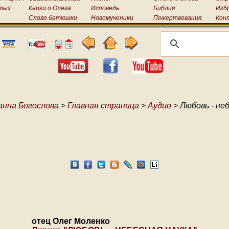
тых
Книги о.Олега
Исповедь
Библия
Изб
Слово батюшки
Новомученики
Пожертвования
Кон
анна Богослова
>
Главная страница
>
Аудио
> Любовь - не
отец Олег Моленко