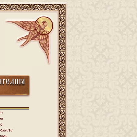
ио
ео
о
окниги
имы