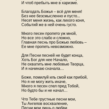
И чтоб пребыть мне в харизме.
Благодать Божья – всё для меня!
Без нее безсмысленно и пусто...
Несет меня жизнь, как лихого коня,
Событий же в ней очень густо.
Много песен пропето уж мной,
Но все это слабо и сложно,
Главная песнь про Божью любовь –
Ее мне пропеть невозможно.
Для Песни песней не будет конца,
Хоть Бог для нее Начало,
Не охватить мне любовью Творца,
И я начинаю сначала…
Боже, помилуй иль смой как прибой,
Но я не могу жить иначе,
Много я песен спел пред Тобой,
Но будто бы и не начал…
Что Тебе грустные песни мои,
Ты Ангелов восхваление,
Песни мои лишь о любви