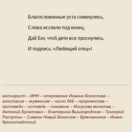
Благословенные уста сомкнулись,
Слова иссякли под конец,
Дай Бог, чтоб дети все проснулись,
И подпись: «Любящий отец»!
антихрист –
ИНН –
откровение Иоанна Богослова –
апостасия –
экуменизм –
число 666 –
пророчества –
проповеди –
исповедь –
покаяние –
Иисусова молитва –
Антоний Булатович –
Екатерина Вышгородская –
Григорий
Распутин –
Симеон Новый Богослов –
Брянчанинов –
Иоанн
Кронштадтский