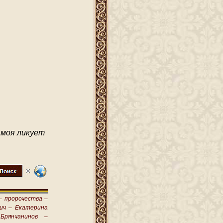
 моя ликует
–
пророчества –
ич –
Екатерина
Брянчанинов –