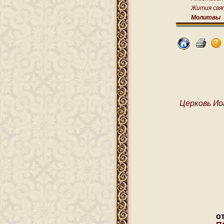
Жития свя
Молитвы
Церковь Ио
о