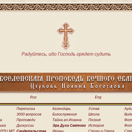
Радуйтесь, ибо Господь грядет судить
Rus
Eng
Переписка
Календарь
Устав
Ауд
3000 вопросов
Богослужения
Школа
Вид
а
Проповеди
Тайна ап.Иоанна
Поэзия
Фот
ика
Дискуссии
Эра Духа Святого
История
Фот
 РПЦ МП
Свидетельства
Иконы
Стихи о.Олега
Стр