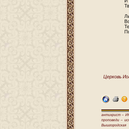
И
Тв
Л
В
Те
П
Церковь Ио
антихрист –
И
проповеди –
ис
Вышгородская