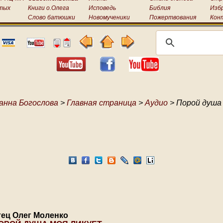
тых
Книги о.Олега
Исповедь
Библия
Изб
Слово батюшки
Новомученики
Пожертвования
Кон
анна Богослова
>
Главная страница
>
Аудио
> Порой душа
тец Олег Моленко