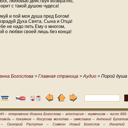
 Бог, любовью действуя возвратно,
орит с такой душою чудеса!
икуй и пой моя душа пред Богом!
озрадуй Духа Свята, Сына и Отца!
бе не надо петь Ему о многом,
ой о любви своей лишь без конца!
анна Богослова
>
Главная страница
>
Аудио
> Порой душа
НН –
откровение Иоанна Богослова –
апостасия –
экуменизм –
число 666 
поведь –
покаяние –
Иисусова молитва –
имяславие –
Антоний Булатов
 –
Григорий Распутин –
Симеон Новый Богослов –
Игнатий 