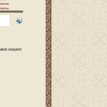
ранное
такты
 моя ликует