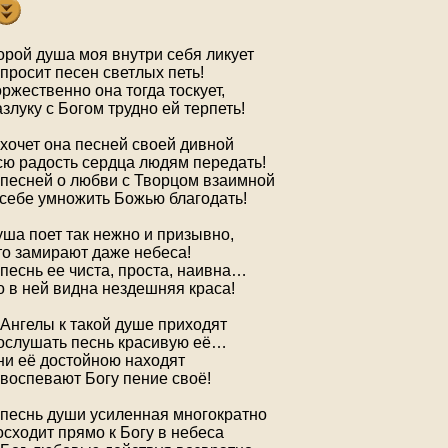
орой душа моя внутри себя ликует
просит песен светлых петь!
ржественно она тогда тоскует,
злуку с Богом трудно ей терпеть!
 хочет она песней своей дивной
сю радость сердца людям передать!
 песней о любви с Творцом взаимной
 себе умножить Божью благодать!
уша поет так нежно и призывно,
то замирают даже небеса!
песнь ее чиста, проста, наивна…
о в ней видна нездешняя краса!
 Ангелы к такой душе приходят
ослушать песнь красивую её…
ни её достойною находят
 воспевают Богу пение своё!
 песнь души усиленная многократно
сходит прямо к Богу в небеса