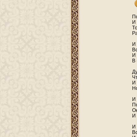
П
И 
То
Ра
И
В
И
В
Д
Ч
И 
Н
И
П
О
И
И
Во