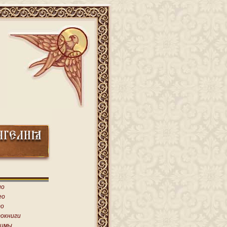
ио
ео
о
окниги
имы