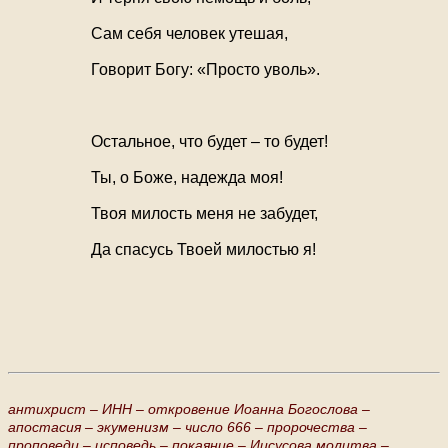
Сам себя человек утешая,
Говорит Богу: «Просто уволь».
Остальное, что будет – то будет!
Ты, о Боже, надежда моя!
Твоя милость меня не забудет,
Да спасусь Твоей милостью я!
антихрист –
ИНН –
откровение Иоанна Богослова –
апостасия –
экуменизм –
число 666 –
пророчества –
проповеди –
исповедь –
покаяние –
Иисусова молитва –