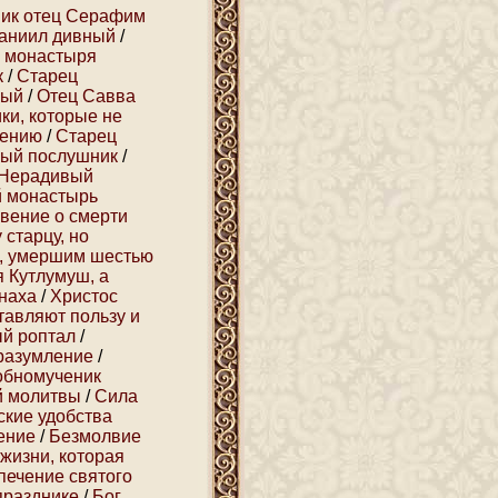
ик отец Серафим
аниил дивный
/
н монастыря
к
/
Старец
вый
/
Отец Савва
ки, которые не
шению
/
Старец
ый послушник
/
Нерадивый
й монастырь
вение о смерти
старцу, но
м, умершим шестью
я Кутлумуш, а
наха
/
Христос
тавляют пользу и
ый роптал
/
вразумление
/
обномученик
й молитвы
/
Сила
кие удобства
ение
/
Безмолвие
жизни, которая
печение святого
празднике
/
Бог