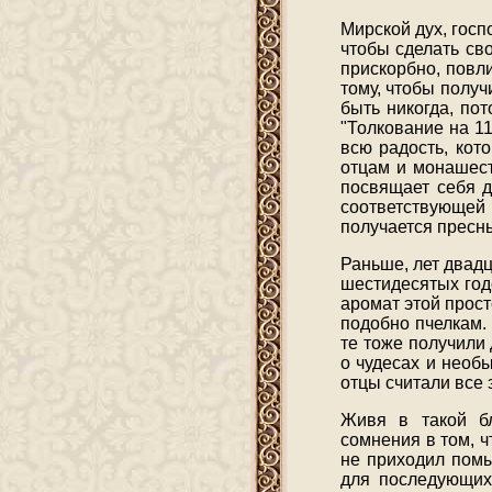
Мирской дух, госп
чтобы сделать св
прискорбно, повл
тому, чтобы получ
быть никогда, пот
"Толкование на 11
всю радость, кот
отцам и монашест
посвящает себя д
соответствующей
получается пресн
Раньше, лет двадц
шестидесятых год
аромат этой прос
подобно пчелкам.
те тоже получили
о чудесах и необ
отцы считали все 
Живя в такой бл
сомнения в том, ч
не приходил помы
для последующих 