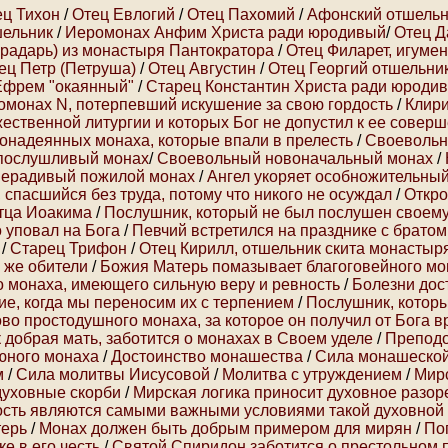
ец Тихон
/
Отец Евлогий
/
Отец Пахомий
/
Афонский отшельн
шельник
/
Иеромонах Анфим Христа ради юродивый
/
Отец Д
градарь) из монастыря Пантократора
/
Отец Филарет, игуме
ец Петр (Петруша)
/
Отец Августин
/
Отец Георгий отшельни
Ефрем "окаянный"
/
Старец Константин Христа ради юроди
омонах N, потерпевший искушение за свою гордость
/
Клири
ественной литургии и которых Бог не допустил к ее совер
онадеянных монаха, которые впали в прелесть
/
Своевольн
 послушливый монах
/
Своевольный новоначальный монах
/
ерадивый пожилой монах
/
Ангел укоряет особножительны
, спасшийся без труда, потому что никого не осуждал
/
Откро
тца Иоакима
/
Послушник, который не был послушен своему 
о уповал на Бога
/
Певчий встретился на празднике с брато
/
Старец Трифон
/
Отец Кирилл, отшельник скита монастыр
 же обители
/
Божия Матерь помазывает благоговейного мо
о монаха, имеющего сильную веру и ревность
/
Болезни дос
ие, когда мы переносим их с терпением
/
Послушник, котор
во простодушного монаха, за которое он получил от Бога 
 добрая мать, заботится о монахах в Своем уделе
/
Препод
юного монаха
/
Достоинство монашества
/
Сила монашеско
м
/
Сила молитвы Иисусовой
/
Молитва с утруждением
/
Мирс
духовные скорби
/
Мирская логика приносит духовное разор
ость являются самыми важными условиями такой духовной 
терь
/
Монах должен быть добрым примером для мирян
/
По
ке в его честь
/
Святой Спиридон заботится о престольном 