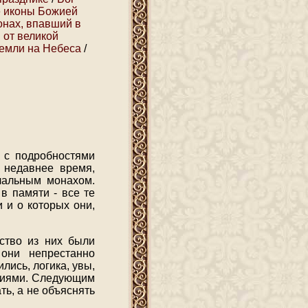
 иконы Божией
нах, впавший в
 от великой
земли на Небеса
/
й с подробностями
 недавнее время,
ачальным монахом.
в памяти - все те
 и о которых они,
ство из них были
они непрестанно
ись, логика, увы,
ениями. Следующим
ть, а не объяснять