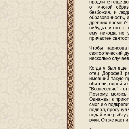
продлится еще до
от многой образ
безбожия, и люд
образованность, и
древних времен? К
нибудь святого с 
ему никогда не у
причастен святост
Чтобы нарисоват
святоотеческий д
несколько случае
Когда я был еще
отец Дорофей ра
имевший такую пр
обители, одной из
"Вознесение" - от
Поэтому, молясь 
Однажды в приют 
смог ею подкрепи
подвал, просунул 
подай мне рыбку д
руки. Он же как н