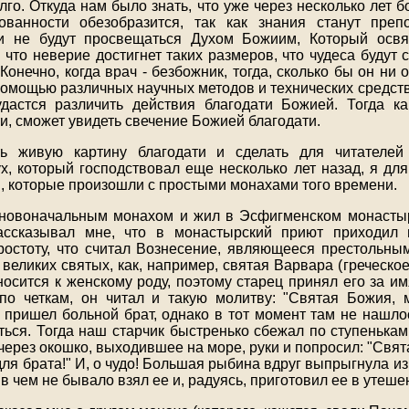
лго. Откуда нам было знать, что уже через несколько лет 
ованности обезобразится, так как знания станут преп
и не будут просвещаться Духом Божиим, Который ос
 что неверие достигнет таких размеров, что чудеса будут 
онечно, когда врач - безбожник, тогда, сколько бы он ни 
помощью различных научных методов и технических средств (
дастся различить действия благодати Божией. Тогда к
и, сможет увидеть свечение Божией благодати.
ь живую картину благодати и сделать для читателе
ух, который господствовал еще несколько лет назад, я дл
в, которые произошли с простыми монахами того времени.
 новоначальным монахом и жил в Эсфигменском монастыр
ссказывал мне, что в монастырский приют приходил п
остоту, что считал Вознесение, являющееся престольны
 великих святых, как, например, святая Варвара (греческо
носится к женскому роду, поэтому старец принял его за и
по четкам, он читал и такую молитву: "Святая Божия, 
пришел больной брат, однако в тот момент там не нашло
ться. Тогда наш старчик быстренько сбежал по ступенькам 
через окошко, выходившее на море, руки и попросил: "Свя
ля брата!" И, о чудо! Большая рыбина вдруг выпрыгнула и
и в чем не бывало взял ее и, радуясь, приготовил ее в утеше