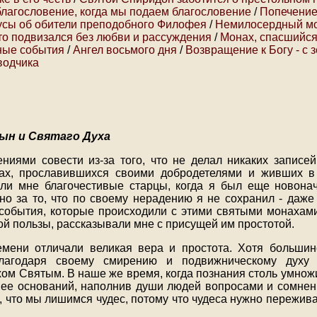
благословение, когда мы подаем благословение
/
Попечение
сы об обители преподобного Филофея
/
Немилосердный мо
что подвизался без любви и рассуждения
/
Монах, спасшийся
ные события
/
Ангел восьмого дня
/
Возвращение к Богу - с 
водчика
ын и Святаго Духа
ниями совести из-за того, что не делал никаких записе
цах, прославившихся своими добродетелями и живших в
али мне благочестивые старцы, когда я был еще новон
но за то, что по своему нерадению я не сохранил - даже 
обытия, которые происходили с этими святыми монахами
ой пользы, рассказывали мне с присущей им простотой.
емени отличали великая вера и простота. Хотя большин
благодаря своему смирению и подвижническому духу 
ом Святым. В наше же время, когда познания столь умножил
 ее оснований, наполнив души людей вопросами и сомн
, что мы лишимся чудес, потому что чудеса нужно пережива