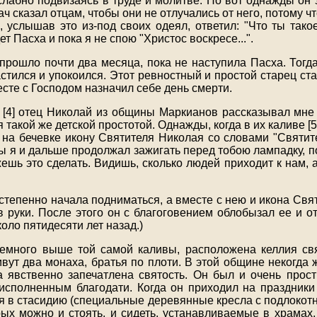
ослабно подвизаясь в труде и молитве. Но вот однажды он 
ач сказал отцам, чтобы они не отлучались от него, потому чт
 услышав это из-под своих одеял, ответил: "Что ты тако
ет Пасха и пока я не спою "Христос воскресе...".
 прошло почти два месяца, пока не наступила Пасха. Тогда
частился и упокоился. Этот ревностный и простой старец с
сте с Господом назначил себе день смерти.
 [4] отец Николай из общины Маркианов рассказывал мне
 такой же детской простотой. Однажды, когда в их каливе [5
о на бечевке икону Святителя Николая со словами "Святит
бы я и дальше продолжал зажигать перед тобою лампадку, п
ешь это сделать. Видишь, сколько людей приходит к нам, а
остепенно начала подниматься, а вместе с нею и икона Свя
в руки. После этого он с благоговением облобызал ее и о
оло пятидесяти лет назад.)
немного выше той самой каливы, расположена келлия св
ивут два монаха, братья по плоти. В этой общине некогда 
 явственно запечатлена святость. Он был и очень про
исполненным благодати. Когда он приходил на праздники 
ся в стасидию (специальные деревянные кресла с подлокот
рых можно и стоять, и сидеть, устанавливаемые в храмах