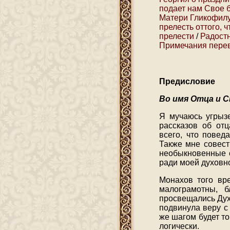
подает нам Свое 
Матери Гликофилу
прелесть оттого, 
прелести
/
Радост
Примечания пере
Предисловие
Во имя Отца и С
Я мучаюсь угрызе
рассказов об от
всего, что повед
Также мне совест
необыкновенные с
ради моей духовн
Монахов того вр
малограмотны, 
просвещались Дух
подвинула веру с
же шагом будет то
логически.