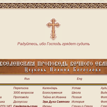
Радуйтесь, ибо Господь грядет судить
Rus
Eng
Переписка
Календарь
Устав
Ауд
3000 вопросов
Богослужения
Школа
Вид
а
Проповеди
Тайна ап.Иоанна
Поэзия
Фот
ика
Дискуссии
Эра Духа Святого
История
Фот
 РПЦ МП
Свидетельства
Иконы
Стихи о.Олега
Стр