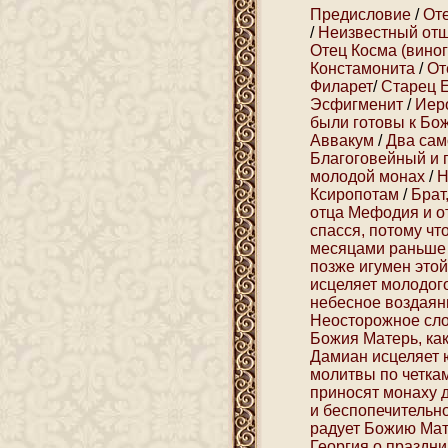
Предисловие
/
От
/
Неизвестный от
Отец Косма (вино
Констамонита
/
От
Филарет
/
Старец 
Эсфигменит
/
Иер
были готовы к Бож
Аввакум
/
Два сам
Благоговейный и
молодой монах
/
Н
Ксиропотам
/
Брат
отца Мефодия и о
спасся, потому чт
месяцами раньше
позже игумен этой
исцеляет молодог
небесное воздаян
Неосторожное сло
Божия Матерь, как
Дамиан исцеляет 
молитвы по четка
приносят монаху 
и беспопечительн
радует Божию Ма
Георгия о праздни