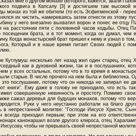
сказал мне о другом монахе (которого, кажется, звали Пах
кого подвига в Капсалу [3] и достигшем там высокой 
ды монах из той же обители (то есть Эсфигменской -
перев
нялся их чистить, намереваясь затем отнести их этому пус
ыбину у него внезапно выхватил ворон и понес ее отцу П
я на расстоянии пяти с половиной часов ходьбы. Отец П
 посещении брата, и в тот момент, когда он думал, чем ем
ну. Когда монастырский брат пришел к нему и узнал о том,
ога, Который и в наше время питает Своих людей с по
Илию.
е Кутлумуш несколько лет назад жил один старец, отец 
усердный как в духовной жизни, так и в послушаниях, кот
 чем у всех остальных, потому что в то время в монастыр
были старые. В числе прочего на нем была и библиотека. О
 это послушание, потому что он никогда не запирал ее дв
ют книги". Ему даже в голову не приходило, что есть так
н имел совершенную невинность и простоту. Помимо сво
акже сажал деревья для будущих монахов, потому что вер
родится. Руки у него неустанно работали на благо друг
ь в непрестанной молитве: "Господи Иисусе Христе, Сы
н всегда приходил первым; при этом на его ответствен
анонарх канонаршил возле другого клироса, отец Харалам
 Иисусову, чтобы не прерывать своей непрестанной молитв