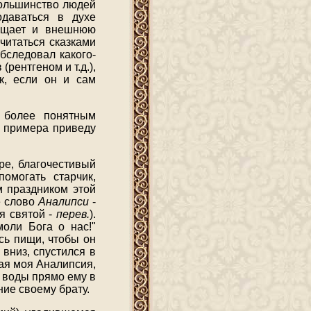
большинство людей
одаваться в духе
вящает и внешнюю
считаться сказками
обследовал какого-
рентгеном и т.д.),
ак, если он и сам
й более понятным
я примера приведу
е, благочестивый
омогать старчик,
м праздником этой
е слово
Аналипси
-
мя святой -
перев.
).
моли Бога о нас!"
сь пищи, чтобы он
вниз, спустился в
тая моя Аналипсия,
з воды прямо ему в
ние своему брату.