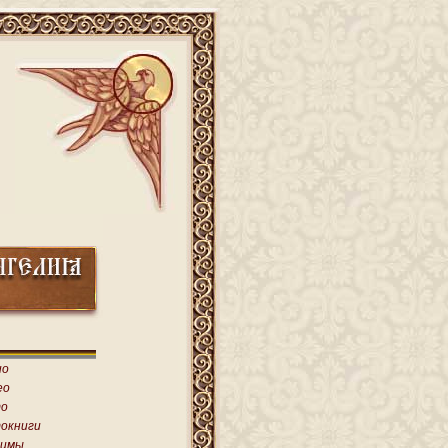
ио
ео
о
окниги
имы