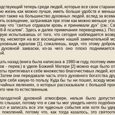
одствующий теперь среди людей, которые все свои старани
ою жизнь как можно лучше, иметь больше удобств и меньше 
иял также на большинство духовных людей, вслед за всем
ить освящение, затрачивая при этом как можно меньше уси
ому что "святые отдавали кровь и принимали дух" (см.: С
8-й псалом". Здесь и далее примечания переводчика.). По
орую испытываешь от того, что сегодня наблюдается воз
ву, несмотря на все восхищение нашей замечательной м
уховным идеалам [1], сожалеешь, видя, что этому добром
 духовной закваски, из-за чего оно плохо поднимается
ый.
ать назад (книга была написана в 1980-м году, поэтому име
ов -
перев.
) в уделе Божией Матери [2] можно еще было от
тоты притягивал к себе множество благочестивых людей, ко
 Затем они передавали часть этого духовного богатства др
 для себя какую-то пользу. Куда бы ты ни пошел, всюду мо
ычайных явлениях, о которых рассказывали с большой прос
это чем-то естественным.
агодатной духовной атмосфере, нельзя было допуст
то слышал, потому что и сам ты мог увидеть нечто подобно
сл и записать все эти чудесные события или хотя бы уде
поколений, потому что, как тогда казалось, это святоот