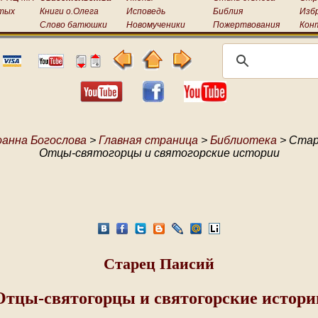
тых
Книги о.Олега
Исповедь
Библия
Изб
Слово батюшки
Новомученики
Пожертвования
Кон
оанна Богослова
>
Главная страница
>
Библиотека
> Стар
Отцы-святогорцы и святогорские истории
Старец Паисий
Отцы-святогорцы и святогорские истори