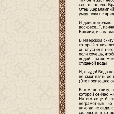
Так он и жил, не
слег в постель. Вр
Отец Харалампий,
умру, пока не прид
И действительно,
воскресе...", при
Божиим, и сам вме
В Иверском скиту
который отличался
он опустил в нег
если хочешь, что
водой - ты же мож
студеной воды".
И, о чудо! Вода п
не смог взять ее 
(Это произошло ок
В том же скиту, 
которой сейчас ж
На его лице была
неграмотным, но 
никогда не садил
сиденьем, в кото