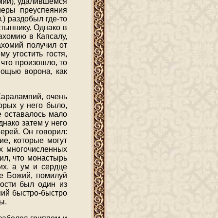
омий), удалившемся
меры преуспеяния
.
) раздобыл где-то
тыннику. Однако в
ахомию в Капсалу,
ахомий получил от
у угостить гостя,
 что произошло, то
мощью ворона, как
Харалампий, очень
орых у него было,
е оставалось мало
днако затем у него
ерей. Он говорил:
ие, которые могут
их многочисленных
ил, что монастырь
их, а ум и сердце
не Божий, помилуй
ности был один из
пий быстро-быстро
ы.