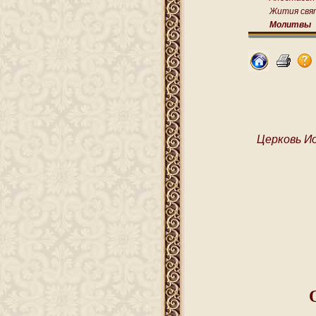
Жития свя
Молитвы
Церковь И