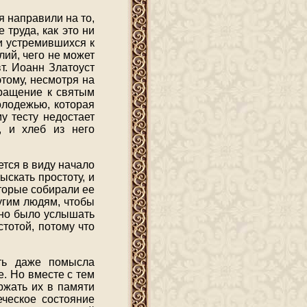
я направили на то,
труда, как это ни
и устремившихся к
лий, чего не может
вт. Иоанн Златоуст
этому, несмотря на
вращение к святым
олодежью, которая
у тесту недостает
, и хлеб из него
ется в виду начало
ыскать простоту, и
торые собирали ее
угим людям, чтобы
жно было услышать
тотой, потому что
ить даже помысла
е. Но вместе с тем
ржать их в памяти
еческое состояние