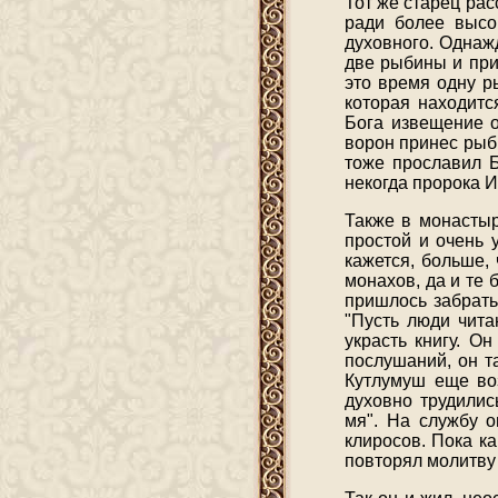
Тот же старец рас
ради более высо
духовного. Однаж
две рыбины и при
это время одну р
которая находитс
Бога извещение о
ворон принес рыби
тоже прославил Б
некогда пророка 
Также в монастыр
простой и очень 
кажется, больше,
монахов, да и те 
пришлось забрать
"Пусть люди чита
украсть книгу. О
послушаний, он т
Кутлумуш еще воз
духовно трудилис
мя". На службу о
клиросов. Пока к
повторял молитву