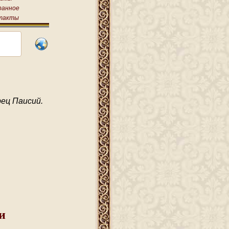
ранное
такты
ец Паисий.
и