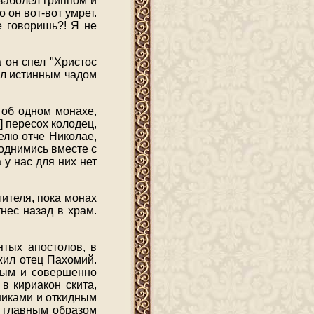
заболел гриппом и
о он вот-вот умрет.
е говоришь?! Я не
 он спел "Христос
тал истинным чадом
 об одном монахе,
] пересох колодец,
елю отче Николае,
однимись вместе с
 у нас для них нет
тителя, пока монах
тнес назад в храм.
ятых апостолов, в
жил отец Пахомий.
стым и совершенно
в кириакон скита,
никами и откидным
, главным образом