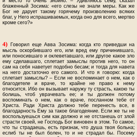
и место то очень знойно. – Удивляюсь сему, сказал
блаженный Зосима: «его слезы не знали меры. Как же
Бог не дарует такому горячему произволению всяких
благ, у Него испрашиваемых, когда оно для всего, мертво
кроме сего?»
4)
Говорил еще Авва Зосима: когда кто приведши на
мысль оскорбившаго его, или вред ему причинившаго,
или поносившаго и оклеветавшаго, или другое какое зло
ему сделавшаго, сплетает замыслы против него, то он
сам на себя наветует подобно бесам; и тогда для навета
на него достаточно его самого. И что я говорю: когда
сплетает замыслы? – Если не воспоминает о нем, как о
благодетеле и враче, то крайне не право к нему
относится. Ибо он вызывает наружу ту страсть, какою ты
болишь, чтоб уврачевать ее; и ты должен потому
воспоминать о нем, как о враче, посланном тебе от
Христа. Ради Христа должно тебе перенесть все, в
благодарность Ему за такое благодеяние. Если же ты не
воспользуешься сим как должно и не отстанешь от злой
страсти своей, не Господь Бог виновен в этом. То самое,
что ты страдаешь, есть признак, что душа твоя больна;
еслиб ты не был болен, то и не страдал бы. Посему