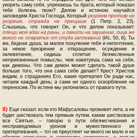
укорять саму себя, упрекаешь ты брата, который показал
тебе болезнь твою? Делом и истиною научайся
заповедям Христа Господа, Который
укоряем противу не
укоряше, стражда не прещаше
(1 Петр. 2, 23).
Слышишь, что говорит Он, и что делом показывает:
плещи моя вдах на раны, и ланити на заушение, лица же
моего не отвратих от студа заплеваний
(Ис. 50, 6). Ты
же, бедная душа, за малое похуление тебя и непочтение,
за некое презрение и отвращение, осуждение и
оклеветание, сидишь сплетая безчисленные
неприязненные помыслы, чем наветуешь сама на себя,
как демоны. Что сам демон может сделать такой душе
больше того, что она сама себе делает? Крест Христов
видим, о страданиях Его, какия претерпел Он ради нас,
читаем каждый день; а сами ни одного оскорбления не
переносим. По истине мы уклонились от праваго пути.
8)
Еще сказал: если кто Мафусаловы проживет лета, а не
будет шествовать тем прямым путем, каким шествовали
все Святые, – говорю о пути обезчесчевания и
несправедливых уронов и мужественнаго их
претерпевания, – тот не преуспеет ни много ни мало и не