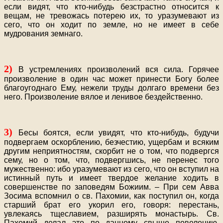
если видят, что кто-нибудь безстрастно относится к
вещам, не тревожась потерею их, то уразумевают из
сего, что он ходит по земле, но не имеет в себе
мудрования земнаго.
2)
В устремлениях произволений вся сила. Горячее
произволение в один час может принести Богу более
благоугоднаго Ему, нежели труды долгаго времени без
него. Произволение вялое и ленивое бездейственно.
3)
Бесы боятся, если увидят, что кто-нибудь, будучи
подвергаем оскорблению, безчестию, ущербам и всяким
другим неприятностям, скорбит не о том, что подвергся
сему, но о том, что, подвергшись, не перенес того
мужественно: ибо уразумевают из сего, что он вступил на
истинный путь и имеет твердое желание ходить в
совершенстве по заповедям Божиим. – При сем Авва
Зосима вспомнил о св. Пахомии, как поступил он, когда
старший брат его укорил его, говоря: перестань,
увлекаясь тщеславием, разширять монастырь. Св.
Пахомий делал это по данному свыше повелению.