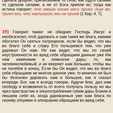
сделать доброе, приписываем то себе, как будто своими
то сделали силами, а не от Бога прияли их; тогда как
истина говорит:
что имаши егоже неси приял. Аще же,
приял еси, что хвалишися, яко не прием
(1 Кор. 4, 7).
19)
Говорил также: не обеднел Господь Иисус и
необезсилел, чтоб даровать и нам такия же блага, какими
обогатил Он святых патриархов, если бы видел, что мы
во благо себе и славу Его пользуемся тем, что уже
даровал Он нам. Но как видит, что мы по своей
неустроенности во вред себе обращаем данные уже Им
нам невеликие и немногие дары; то, как
человеколюбивый, и не вверяет нам больших, чтобы мы
не погибли в конец. Если бы Он видел, что мы во благо
себе обращаем не многое данное уже; то конечно не был
бы безсилен даровать нам и большее, как я сказал
впереди. Бог, как я всегда говорю, будучи благ, дал нам
свободу и возможность от всего получать пользу, но мы
чрез пристрастие и злоупотребление губим дары Божии и
лишаем себя их, когда дарованныя уже нам блага по
своему злоумию и злонравию обращаем во вред себе.