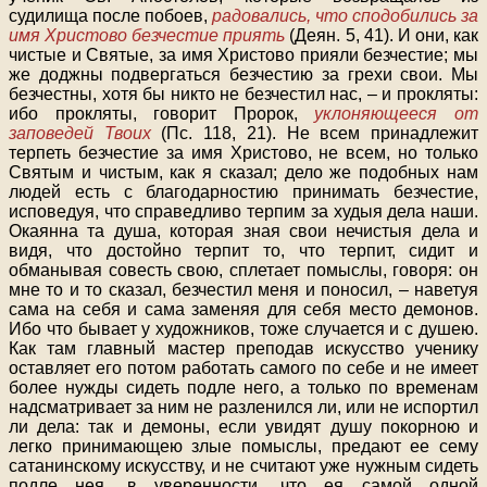
судилища после побоев,
радовались, что сподобились за
имя Христово безчестие приять
(Деян. 5, 41). И они, как
чистые и Святые, за имя Христово прияли безчестие; мы
же доджны подвергаться безчестию за грехи свои. Мы
безчестны, хотя бы никто не безчестил нас, – и прокляты:
ибо прокляты, говорит Пророк,
уклоняющееся от
заповедей Твоих
(Пс. 118, 21). Не всем принадлежит
терпеть безчестие за имя Христово, не всем, но только
Святым и чистым, как я сказал; дело же подобных нам
людей есть с благодарностию принимать безчестие,
исповедуя, что справедливо терпим за худыя дела наши.
Окаянна та душа, которая зная свои нечистыя дела и
видя, что достойно терпит то, что терпит, сидит и
обманывая совесть свою, сплетает помыслы, говоря: он
мне то и то сказал, безчестил меня и поносил, – наветуя
сама на себя и сама заменяя для себя место демонов.
Ибо что бывает у художников, тоже случается и с душею.
Как там главный мастер преподав искусство ученику
оставляет его потом работать самого по себе и не имеет
более нужды сидеть подле него, а только по временам
надсматривает за ним не разленился ли, или не испортил
ли дела: так и демоны, если увидят душу покорною и
легко принимающею злые помыслы, предают ее сему
сатанинскому искусству, и не считают уже нужным сидеть
подле нея, в уверенности, что ея самой одной