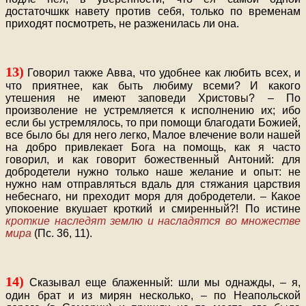
достаточшкк навету против себя, только по временам
приходят посмотреть, не разженилась ли она.
13)
Говорил также Авва, что удобнее как любить всех, и
что приятнее, как быть любиму всеми? И какого
утешения не имеют заповеди Христовы? – По
произволение не устремляется к исполнению их; ибо
если бы устремлялось, то при помощи благодати Божией,
все было бы для него легко, Малое влечение воли нашей
на добро привлекает Бога на помощь, как я часто
говорил, и как говорит божественный Антоний: для
добродетели нужно только наше желание и опыт: не
нужно нам отправляться вдаль для стяжания царствия
небеснаго, ни преходит моря для добродетели. – Какое
упокоение вкушает кроткий и смиренный?! По истине
кроткие наследят землю и насладятся во множестве
мира
(Пс. 36, 11).
14)
Сказывал еще блаженный: шли мы однажды, – я,
один брат и из мирян несколько, – по Неапольской