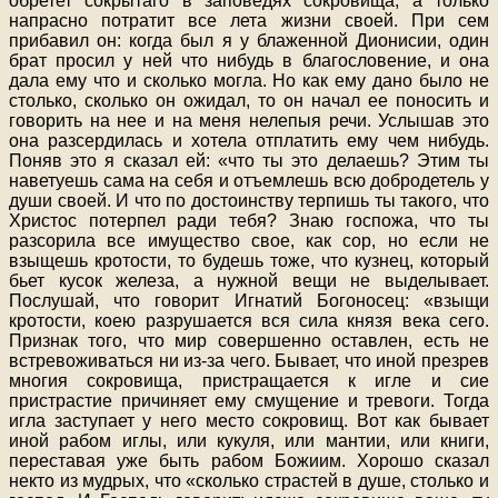
обретет сокрытаго в заповедях сокровища, а только
напрасно потратит все лета жизни своей. При сем
прибавил он: когда был я у блаженной Дионисии, один
брат просил у ней что нибудь в благословение, и она
дала ему что и сколько могла. Но как ему дано было не
столько, сколько он ожидал, то он начал ее поносить и
говорить на нее и на меня нелепыя речи. Услышав это
она разсердилась и хотела отплатить ему чем нибудь.
Поняв это я сказал ей: «что ты это делаешь? Этим ты
наветуешь сама на себя и отъемлешь всю добродетель у
души своей. И что по достоинству терпишь ты такого, что
Христос потерпел ради тебя? Знаю госпожа, что ты
разсорила все имущество свое, как сор, но если не
взыщешь кротости, то будешь тоже, что кузнец, который
бьет кусок железа, а нужной вещи не выделывает.
Послушай, что говорит Игнатий Богоносец: «взыщи
кротости, коею разрушается вся сила князя века сего.
Признак того, что мир совершенно оставлен, есть не
встревоживаться ни из-за чего. Бывает, что иной презрев
многия сокровища, пристращается к игле и сие
пристрастие причиняет ему смущение и тревоги. Тогда
игла заступает у него место сокровищ. Вот как бывает
иной рабом иглы, или кукуля, или мантии, или книги,
переставая уже быть рабом Божиим. Хорошо сказал
некто из мудрых, что «сколько страстей в душе, столько и