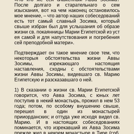
После долгаго и старательнаго о сем
изыскания, вот на чем наконец остановилось
мое мнение, – что автор наших собеседований
есть тот самый славный Зосима, который
свыше избран был для услышания об образе
жизни св. покаянницы Марии Египетской из уст
ея самой и для напутствования и погребения
сей преподобной матери».
Подтверждает он такое мнение свое тем, что
некоторыя обстоятельства жизни Аввы
Зосимы, изрекающаго настоящия
наставления, сходны с обстоятельствами
жизни Аввы Зосимы, видевшаго св. Марию
Египетскую и разсказавшаго о ней.
1) В сказании о жизни св. Марии Египетской
говорится, что Авва Зосима, с юных лет
поступив в некий монастырь, прожил в нем 53
года; потом, по особому внушению свыше,
перешел в один из монастырей
прииорданских; и оттуда уже исходя видел св.
Марию. И в настоящих собеседованиях
поминается, что изрекавший их Авва Зосима
прежде жил в некоем монастыре в Тире (соб.