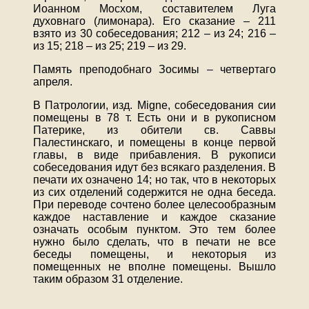
Иоанном Мосхом, составителем Луга
духовнаго (лимонара). Его сказание – 211
взято из 30 собеседования; 212 – из 24; 216 –
из 15; 218 – из 25; 219 – из 29.
Память преподобнаго Зосимы – четвертаго
апреля.
В Патрологии, изд. Migne, собеседования сии
помещены в 78 т. Есть они и в рукописном
Патерике, из обители св. Саввы
Палестинскаго, и помещены в конце первой
главы, в виде прибавления. В рукописи
собеседования идут без всякаго разделения. В
печати их означено 14; но так, что в некоторых
из сих отделений содержится не одна беседа.
При переводе сочтено более целесообразным
каждое наставление и каждое сказание
означать особым пунктом. Это тем более
нужно было сделать, что в печати не все
беседы помещены, и некоторыя из
помещенных не вполне помещены. Вышло
таким образом 31 отделение.