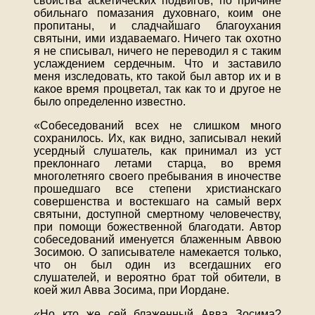
свойства аскетических подвигов, по причине
обильнаго помазания духовнаго, коим оне
пропитаны, и сладчайшаго благоухания
святыни, ими издаваемаго. Ничего так охотно
я не списывал, ничего не переводил я с таким
услаждением сердечным. Что и заставило
меня изследовать, кто такой был автор их и в
какое время процветал, так как то и другое не
было определенно известно.
«Собеседований всех не слишком много
сохранилось. Их, как видно, записывал некий
усердный слушатель, как принимал из уст
преклоннаго летами старца, во время
многолетняго своего пребывания в иночестве
прошедшаго все степени христианскаго
совершенства и востекшаго на самый верх
святыни, доступной смертному человечеству,
при помощи божественной благодати. Автор
собеседований именуется блаженным Аввою
Зосимою. О записывателе намекается только,
что он был один из всегдашних его
слушателей, и вероятно брат той обители, в
коей жил Авва Зосима, при Иордане.
«Но кто же сей блаженный Авва Зосима?