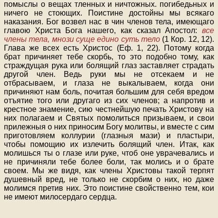
помыслы о вещах тленных и ничтожных. погибедьных и
ничего не стоющих. Поистине достойны мы всякаго
наказания. Бог возвел нас в чин членов тела, имеющаго
главою Христа Бога нашего, как сказал Апостол:
все
члены тела, мнози суще едино суть тело
(1 Кор. 12, 12).
Глава же всех есть Христос (Еф. 1, 22). Потому когда
брат причиняет тебе скорбь, то это подобно тому, как
страждущая рука или болящий глаз заставляет страдать
другой член. Ведь руки мы не отсекаем и не
отбрасываем, и глаза не выкалываем, когда они
причиняют нам боль, почитая большим для себя вредом
отъятие того или другаго из сих членов; а напротив и
крестное знамение, сию честнейшую печать Христову на
них полагаем и Святых помолиться призываем, и свои
прилежныя о них приносим Богу молитвы, и вместе с сим
приготовляем коллурии (глазныя мази) и пластыри,
чтобы помощию их излечить болящий член. Итак, как
молишься ты о глазе или руке, чтоб оне уврачевались и
не причиняли тебе более боли, так молись и о брате
своем. Мы же видя, как члены Христовы такой терпят
душевный вред, не только не скорбим о них, но даже
молимся претив них. Это поистине свойственно тем, кои
не имеют милосердаго сердца.