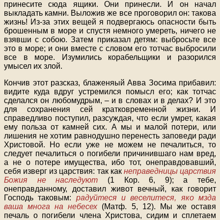
принесите сюда ящики. Они принесли. И он начал
выкладать камни. Выложив же все проговорил он: такова
жизнь! Из-за этих вещей я подвергаюсь опасности быть
брошенным в море и спустя немного умереть, ничего не
взявши с собою. Затем приказал детям: выбросьте все
это в море; и они вместе с словом его тотчас выбросили
все в море. Изумились корабельщики и разорился
умысел их злой.
Кончив этот разсказ, блаженяый Авва Зосима прибавил:
видите куда вдруг устремился помысл его; как тотчас
сделался он любомудрым, – и в словах и в делах? И это
для сохранения сей кратковременной жизни. И
справедливо поступил, разсуждая, что если умрет, какая
ему польза от камней сих. А мы и малой потери, или
лишения не хотим равнодушно перенесть заповеди ради
Христовой. Но если уже не можем не печалиться, то
следует печалиться о погибели причинившаго нам вред,
а не о потере имущества, ибо тот, онеправдовавший,
себя изверг из царствия: так как
неправедницы царствия
Божия не наследуют
(1 Кор. 6, 9); а тебе,
онеправданному, доставил живот вечный, как говорит
Господь таковым:
радуйтеся и веселитеся, яко мзда
ваша многа на небесех
(Матф. 5, 12). Мы же оставя
печаль о погибели члена Христова, сидим и сплетаем