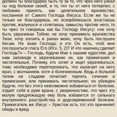
должен ты благодарен быть ту за то, что чрез него узнал
ты ход болезни своей, и то, что ты от него потерпел, с
любовию принять, как целительное врачевство,
посланное от Самого Господа Иисуса. Если же ты не
только не благодаришь, но оскорбляешься, возстаешь
против, жалуешся и сплетаешь замыслы против него; то
ты чрез то говоришь как бы Господу Иисусу: «не хочу
быть уврачеван Тобою; не хочу принимать врачевства
Твои; хочу изгнить в ранах моих, хочу быть послушен
бесам. Не знаю Господа; и кто Он есть, чтоб мне
послушаться гласа Его (Исх. 5, 2)? И что наконец сделает
Господь?» – Господь, будучи благ к нашим худостям, дал
нам заповеди к уврачеванию их, как прижигания и
чистительныя. Почему, кто хочет и ищет уврачеваться,
тому необходимо перетерпевать, что налагает на него
врач, с молчанием, хотя и болезненным. Ведь и больной
телом не сладким почитает терпеть сечения и
прижигания, или принимать чистительное; но убежден
будучи, что без этого невозможно избавиться от болезни,
отдает себя в руки врача, с уверенностию, что чрез эту
малую предлежащую ему боль избавится от сильнаго
внутренняго разстройства и додговременной болезни.
Прижигатель же Иисус – Христов есть тот, кто причиняет
обиды и вред.