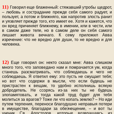
11)
Говорил еще блаженный: стяжавший утробы щедрот,
– любовь и сострадание прежде себя самого радует, и
пользует, а потом и ближняго, как напротив злость ранит
и уязвляет прежде того, кто имеет ее. Хотя и кажется, что
он вред причиняет ближнему, в имении, или в чести, или
в самом даже теле, но в самом деле он себя самого
лишает живота вечнаго. К сему приложил Авва
изречение: что не вредно для души, то не вредно и для
человека.
12)
Еще говорил он: некто сказал мне: Авва слишком
много того, что заповедано нам и помрачается ум, когда
станешь разсматривать, что соблюдаешь и чего не
соблюдаешь. Я ответил ему: это пусть не смущает тебя;
но вот что содержи в мысли, что если будешь не
пристрастен к вещам, то удобно исполнишь всякую
добродетель. Не ссорясь из-за них ты не будешь
злопамятовать, и тогда какой труд будет для тебя
молиться за врагов? Тоже ли что копать землю? – Но иди
путем терпения, переноси благодушно неправыя потери
в имуществе, благодари за обезчещение, – и вот ты
ученик Св. Апостолов, которые возвращаясь из