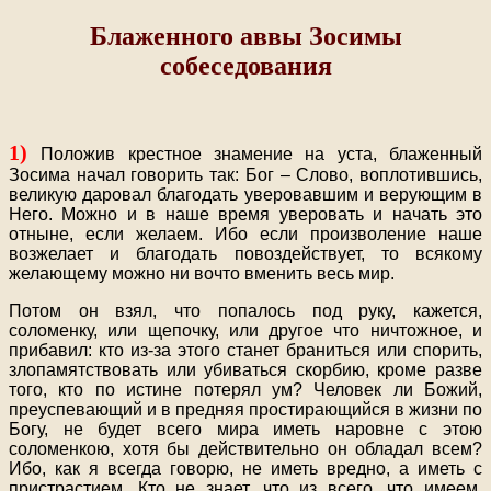
Блаженного аввы Зосимы
собеседования
1)
Положив крестное знамение на уста, блаженный
Зосима начал говорить так: Бог – Слово, воплотившись,
великую даровал благодать уверовавшим и верующим в
Него. Можно и в наше время уверовать и начать это
отныне, если желаем. Ибо если произволение наше
возжелает и благодать повоздействует, то всякому
желающему можно ни вочто вменить весь мир.
Потом он взял, что попалось под руку, кажется,
соломенку, или щепочку, или другое что ничтожное, и
прибавил: кто из-за этого станет браниться или спорить,
злопамятствовать или убиваться скорбию, кроме разве
того, кто по истине потерял ум? Человек ли Божий,
преуспевающий и в предняя простирающийся в жизни по
Богу, не будет всего мира иметь наровне с этою
соломенкою, хотя бы действительно он обладал всем?
Ибо, как я всегда говорю, не иметь вредно, а иметь с
пристрастием. Кто не знает, что из всего, что имеем,