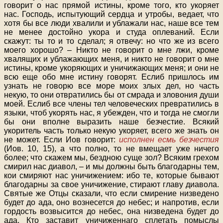
говорит о нас прямой истины, кроме того, кто укоряет
нас. Господь, испытующий сердца и утробы, ведает, что
хотя бы все люди хвалили и ублажали нас, наше все тем
не менее достойно укора и студа оплеваний. Если
скажут: ты то и то сделал; я отвечу: но что же из всего
моего хорошо? – Никто не говорит о мне лжи, кроме
хвалящих и ублажающих меня, и никто не говорит о мне
истины, кроме укоряющих и уничижающих меня; и они не
всю еще обо мне истину говорят. Еслиб пришлось им
узнать не говорю все море моих злых дел, но часть
некую, то они отвратились бы от смрада и зловония души
моей. Еслиб все члены тел человеческих превратились в
языки, чтоб укорять нас, я убежден, что и тогда не смогли
бы они вполне выразить наше безчестие. Всякий
укоритель часть только некую укоряет, всего же знать он
не может. Если Иов говорит:
исполнен есмь безчестия
(Иов. 10, 15), а что полно, то не вмещает уже ничего
более; что скажем мы, бездною суще зол? Всяким грехом
смирил нас диавол, – и мы должны быть благодарны тем,
кои смиряют нас уничижением: ибо те, которые бывают
благодарны за свое уничижение, стирают главу диавола.
Святые же Отцы сказали, что если смирение низведено
будет до ада, оно вознесется до небес; и напротив, если
гордость возвысится до небес, она низведена будет до
ада. Кто заставит уничиженнаго сплетать помыслы