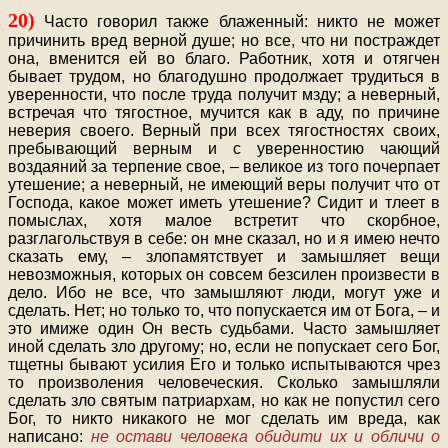
20)
Часто говорил также блаженный: никто не может
причинить вред верной душе; но все, что ни постраждет
она, вменится ей во благо. Работник, хотя и отягчен
бывает трудом, но благодушно продолжает трудиться в
уверенности, что после труда получит мзду; а неверный,
встречая что тягостное, мучится как в аду, по причине
неверия своего. Верный при всех тягостностях своих,
пребывающий верным и с уверенностию чающий
воздаяний за терпение свое, – великое из того почерпает
утешение; а неверный, не имеющий веры получит что от
Господа, какое может иметь утешение? Сидит и тлеет в
помыслах, хотя малое встретит что скорбное,
разглагольствуя в себе: он мне сказал, но и я имею нечто
сказать ему, – злопамятствует и замышляет вещи
невозможныя, которых он совсем безсилен произвести в
дело. Ибо не все, что замышляют люди, могут уже и
сделать. Нет; но только то, что попускается им от Бога, – и
это имиже один Он весть судьбами. Часто замышляет
иной сделать зло другому; но, если не попускает сего Бог,
тщетны бывают усилия Его и только испытываются чрез
то произволения человеческия. Сколько замышляли
сделать зло святым патриархам, но как не попустил сего
Бог, то никто никакого не мог сделать им вреда, как
написано:
не остави человека обидити их и обличи о