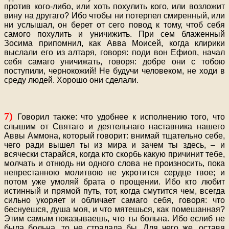
против кого-либо, или хоть похулить кого, или возложит
вину на другаго? Ибо чтобы ни потерпел смиренный, или
ни услышал, он берет от сего повод к тому, чтоб себя
самого похулить и уничижить. При сем блаженный
Зосима припомнил, как Авва Моисей, когда клирики
выслали его из алтаря, говоря: поди вон Ефиоп, начал
себя самаго уничижать, говоря: добре они с тобою
поступили, чернокожий! Не будучи человеком, не ходи в
среду людей. Хорошо они сделали.
7)
Говорил также: что удобнее к исполнению того, что
слышим от Святаго и деятельнаго наставника нашего
Аввы Аммона, который говорит: внимай тщательно себе,
чего ради вышел ты из мира и зачем ты здесь, – и
всячески старайся, когда кто скорбь какую причинит тебе,
молчать и отнюдь ни одного слова не произносить, пока
непрестанною молитвою не укротится сердце твое; и
потом уже умоляй брата о прощении. Ибо кто любит
истинный и прямой путь, тот, когда смутится чем, всегда
сильно укоряет и обличает самаго себя, говоря: что
беснуешся, душа моя, и что мятешься, как помешанная?
Этим самым показываешь, что ты больна. Ибо еслиб не
была больна, то не страдала бы. Для чего же, оставя