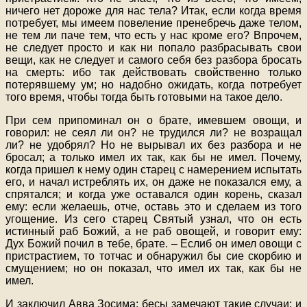
ничего нет дороже для нас тела? Итак, если когда время
потребует, мы имеем повеление пренебречь даже телом,
не тем ли паче тем, что есть у нас кроме его? Впрочем,
не следует просто и как ни попало разбрасывать свои
вещи, как не следует и самого себя без разбора бросать
на смерть: ибо так действовать свойственно только
потерявшему ум; но надобно ожидать, когда потребует
того время, чтобы тогда быть готовыми на такое дело.
При сем припоминал он о брате, имевшем овощи, и
говорил: не сеял ли он? не трудился ли? не возращал
ли? не удобрял? Но не вырывал их без разбора и не
бросал; а только имел их так, как бы не имел. Почему,
когда пришел к нему один старец с намерением испытать
его, и начал истреблять их, он даже не показался ему, а
спрятался; и когда уже оставался один корень, сказал
ему: если желаешь, отче, оставь это и сделаем из того
угощение. Из сего старец Святый узнал, что он есть
истинный раб Божий, а не раб овощей, и говорит ему:
Дух Божий почил в тебе, брате. – Еслиб он имел овощи с
пристрастием, то тотчас и обнаружил бы сие скорбию и
смущением; но он показал, что имел их так, как бы не
имел.
И заключил Авва Зосима: бесы замечают такие случаи; и