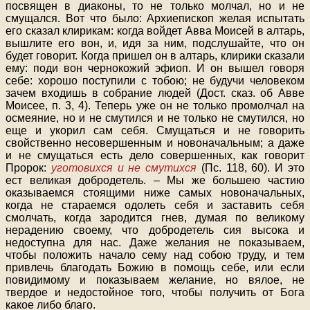
посвящен в диаконы, то не только молчал, но и не
смущался. Вот что было: Архиепископ желая испытать
его сказал клирикам: когда войдет Авва Моисей в алтарь,
вышлите его вон, и, идя за ним, подслушайте, что он
будет говорит. Когда пришел он в алтарь, клирики сказали
ему: поди вон чернокожий эфиоп. И он вышел говоря
себе: хорошо поступили с тобою; не будучи человеком
зачем входишь в собрание людей (Дост. сказ. об Авве
Моисее, п. 3, 4). Теперь уже он не только промолчал на
осмеяние, но и не смутился и не только не смутился, но
еще и укорил сам себя. Смущаться и не говорить
свойственно несовершенным и новоначальным; а даже
и не смущаться есть дело совершенных, как говорит
Пророк:
уготовихся и не смутихся
(Пс. 118, 60). И это
ест великая добродетель. – Мы же большею частию
оказываемся стоящими ниже самых новоначальных,
когда не стараемся одолеть себя и заставить себя
смолчать, когда зародится гнев, думая по великому
нерадению своему, что добродетель сия высока и
недоступна для нас. Даже желания не показываем,
чтобы положить начало сему над собою труду, и тем
привлечь благодать Божию в помощь себе, или если
повидимому и показываем желание, но вялое, не
твердое и недостойное того, чтобы получить от Бога
какое либо благо.