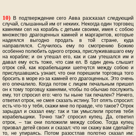
10)
В подтверждение сего Авва разсказал следующий
случай, слышанный им от некиих. Некогда один торговец
камнями сел на корабль с детьми своими, имея с собою
множество драгоценных камней и маргаритов, которые
надеялся выгодно продать в той стране, куда
направлялся. Случилось ему по смотрению Божию
особенно полюбить одного отрока, прислуживавшаго ему
на корабле; и он утешал его, как и сам утешался им и
давал ему есть тоже, что сам ел. В один день слышит
отрок сей, как корабельщики шепчутся между собою и
прислушавшись узнает, что они порешили торговца того
бросить в море из-за камней его драгоценных. Это очень
его опечалило. Когда потом с лицем печальным пришел
он к тому торговцу камнями, чтобы по обычаю послужить
ему, тот спросил его: чего ты ныне так печален? Ничего,
ответил отрок, не смея сказать истину. Тот опять спросил:
есть что-то у тебя, скажи мне по правде, что такое? Отрок
зарыдал и сказал ему: так и так умыслили против тебя
корабельщики. Точно так? спросил купец. Да, ответил
отрок, – так они положили между собою. Тогда купец
призвал детей своих и сказал: что ни скажу вам сделайте
то, не упираясь. Потом разостлав полотно сказал им: