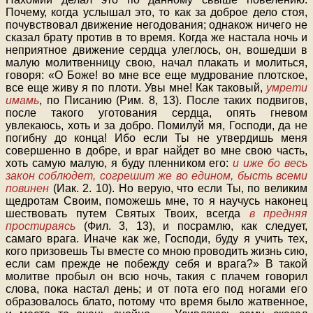
Почему, когда услышал это, то как за доброе дело стоя,
почувствовал движение негодования; однакож ничего не
сказал брату против в то время. Когда же настала ночь и
неприятное движение сердца улеглось, он, вошедши в
малую молитвенницу свою, начал плакать и молиться,
говоря: «О Боже! во мне все еще мудрование плотское,
все еще живу я по плоти. Увы мне! Как таковый,
умрети
имамь
, по Писанию (Рим. 8, 13). После таких подвигов,
после такого уготования сердца, опять гневом
увлекаюсь, хоть и за добро. Помилуй мя, Господи, да не
погибну до конца! Ибо если Ты не утвердишь меня
совершенно в добре, и враг найдет во мне свою часть,
хоть самую малую, я буду пленником его:
и иже бо весь
закон соблюдет, согрешит же во едином, бысть всеми
повинен
(Иак. 2. 10). Но верую, что если Ты, по великим
щедротам Своим, поможешь мне, то я научусь наконец
шествовать путем Святых Твоих, всегда
в предняя
простираясь
(Фил. 3, 13), и посрамлю, как следует,
самаго врага. Иначе как же, Господи, буду я учить тех,
кого призовешь Ты вместе со мною проводить жизнь сию,
если сам прежде не побежду себя и врага?» В такой
молитве пробыл он всю ночь, такия с плачем говорил
слова, пока настал день; и от пота его под ногами его
образовалось блато, потому что время было жатвенное,