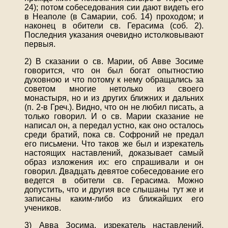
24); потом собеседования сии дают видеть его
в Неаполе (в Самарии, соб. 14) проходом; и
наконец в обители св. Герасима (соб. 2).
Последния указания очевидно истолковывают
первыя.
2) В сказании о св. Марии, об Авве Зосиме
говорится, что он был богат опытностию
духовною и что потому к нему обращались за
советом многие нетолько из своего
монастыря, но и из других ближних и дальних
(п. 2-в Греч.). Видно, что он не любил писать, а
только говорил. И о св. Марии сказание не
написал он, а передал устно, как оно осталось
среди братий, пока св. Софроний не предал
его письмени. Что таков же был и изрекатель
настоящих наставлений, доказывает самый
образ изложения их: его спрашивали и он
говорил. Двадцать девятое собеседование его
ведется в обители св. Герасима. Можно
допустить, что и другия все слышаны тут же и
записаны каким-либо из ближайших его
учеников.
3) Авва Зосима, изрекатель наставлений,