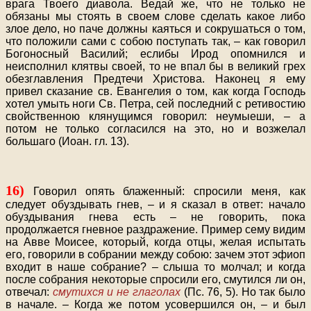
врага Твоего диавола. Ведай же, что не только не
обязаны мы стоять в своем слове сделать какое либо
злое дело, но паче должны каяться и сокрушаться о том,
что положили сами с собою поступать так, – как говорил
Богоносный Василий; еслибы Ирод опомнился и
неисполнил клятвы своей, то не впал бы в великий грех
обезглавления Предтечи Христова. Наконец я ему
привел сказание св. Евангелия о том, как когда Господь
хотел умыть ноги Св. Петра, сей последний с ретивостию
свойственною клянущимся говорил: неумыеши, – а
потом не только согласился на это, но и возжелал
большаго (Иоан. гл. 13).
16)
Говорил опять блаженный: спросили меня, как
следует обуздывать гнев, – и я сказал в ответ: начало
обуздывания гнева есть – не говорить, пока
продолжается гневное раздражение. Пример сему видим
на Авве Моисее, который, когда отцы, желая испытать
его, говорили в собрании между собою: зачем этот эфиоп
входит в наше собрание? – слыша то молчал; и когда
после собрания некоторые спросили его, смутился ли он,
отвечал:
смутихся и не глаголах
(Пс. 76, 5). Но так было
в начале. – Когда же потом усовершился он, – и был