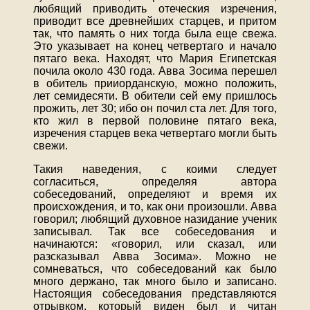
любящий приводить отеческия изречения,
приводит все древнейших старцев, и притом
так, что память о них тогда была еще свежа.
Это указывает на конец четвертаго и начало
пятаго века. Находят, что Мария Египетская
почила около 430 года. Авва Зосима перешел
в обитель прииорданскую, можно положить,
лет семидесяти. В обители сей ему пришлось
прожить, лет 30; ибо он почил ста лет. Для того,
кто жил в первой половине пятаго века,
изречения старцев века четвертаго могли быть
свежи.
Такия наведения, с коими следует
согласиться, определяя автора
собеседований, определяют и время их
происхождения, и то, как они произошли. Авва
говорил; любящий духовное назидание ученик
записывал. Так все собеседования и
начинаются: «говорил, или сказал, или
разсказывал Авва Зосима». Можно не
сомневаться, что собеседований как было
много держано, так много было и записано.
Настоящия собеседования представляются
отрывком, который виден был и читан