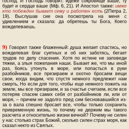
господ. И Господь говорит: идеже сокровище ваше, ту
будет и сердце ваше (Мф. 6, 21). И Апостол также:
имже
кто побежден бывает сему и работен есть
(2Петра 2,
19). Выслушав сие она посмотрела на меня с
удивлением и сказала: да обретешь ты Бога, Коего
вожделеваешь.
9)
Говорил также блаженный: душа желает спастись, но
вожделевая благ суетных и об них заботясь, бегает
трудов по делу спасения. Хотя по истине не заповеди
тяжки, а злыя пожелания наши. Бывает же, что мы иной
раз, боясь утонуть в море, или попасться в руки
разбойников, все презираем и охотно бросаем вещи
свои, когда видим, что спустя немного предлежит нам
смерть, Но если для того, чтобы еще немного пожить на
земле, мы все презираем, и за счастье считаем, если все
потеряв спасем самих себя от разбойников ли, или от
моря, – причем не задолго пред сим бесновавшийся из-
за о вала спешно бросает все, чтобы только сохранить
привременную жизнь, то почему не держим мы такого
разсчета и относительно жизни вечной? Почему не силен
у нас столько страх Божий, сколько силен страх моря, как
сказал некто из Святых.