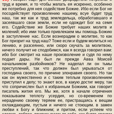
труд и время, и то чтобы желать ея искренно, особенно
же потребно для нея содействие Божие. Ибо если Бог не
посодействует произволению нашему, всуе будет труд
наш, так же как и труд земледельца, обработавшаго и
засеявшаго свои земли, если не одождит Бог на семя
его. Содействие же Божие требует наших молитв и
молений; ибо ими только привлекаем мы помощь Божию
в заступление нас. Если вознерадим о молитве, то как
Бог призрит на труд наш? Тоже если и будем молиться но
лениво, и разсеянно, или скоро скучать за молитвою,
ничего получит не сподобимся, как я всегда говорил вам:
ибо Бог смотрит на наше произволение и судя по нему
подает дары. Не был ли прежде Авва Моисей
начальником разбойников? Не наделал ли он тьмы
преступлений, так что должен был укрываться от
господина своего, по причине злонравия своего. Но так
как он мужественно и с таким теплым произволением
приступил к делу; то знают все, в какую достиг меру, так
что сопричислен был к избранным Божиим, как говорит
писатель жития его. Мы же, хотя в начале отречения
показываем теплоту усердия, но со-временем по
нерадению своему теряем ее, пристращаясь к вещам
охлаждающим, пустым и ничего не стоющим. в замен
любви к Богу и ближним; и притом, если успеем что