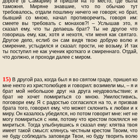
дороге (в Самарии) и пришли на то место, где была
таможня. Миряне знавшие, что по обычаю тут
требовалось, отдали пошлину ничего не говоря; но брат,
бывший со мною, начал противоречить, говоря им:
смеете вы требовать с монахов?! – Услышав это, я
сказал ему, что ты делаешь брат? Ты не другое что
говоришь ему, как, хотя и нехотя, чти меня как святаго.
Другое дело, еслиб он сам видя твою добрую волю и
смирение, устыдился и сказал: прости, не возьму. И так
ты поступил не как ученик кроткаго и смиреннаго. Отдай,
что должно, и проходи далее с миром.
15)
В другой раз, когда был я во святом граде, пришел ко
мне некто из христолюбцев и говорил: возимели мы, – я и
брат мой небольшое друг на друга неудовольствие; и
брат не хочет помириться со мною. Умилостивись,
поговори ему. Я с радостью согласился на то, и призвав
брата того, говорил ему, что может склонить к любви и к
миру. Он казалось убедился, но потом говорит мне: нет не
могу помириться с ним, потому что крестом поклялся не
мириться. Тогда улыбнувшись я сказал ему: клятва твоя
имеет такой смысл: клянусь честным крестом Твоим, что
не буду соблюдать заповеди Твои, но буду творить волю