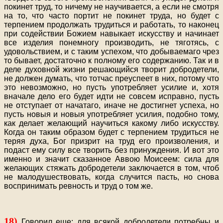
покинет труд, то ничему не научивается, а если не смотря
на то, что часто портит не покинет труда, но будет с
терпением продолжать трудиться и работать, то наконец
при содействии Божием навыкает искусству и начинает
все изделия понемногу производить, не тяготясь, с
удовольствием, и с таким успехом, что добываемаго чрез
то бывает, достаточно к полному его содержанию. Так и в
деле духовной жизни решающийся творит добродетели,
не должен думать, что тотчас преуспеет в них, потому что
это невозможно, но пусть употребляет усилие и, хотя
вначале дело его будет идти не совсем исправно, пусть
не отступает от начатаго, иначе не достигнет успеха, но
пусть новыя и новыя употребляет усилия, подобно тому,
как делает желающий научиться какому либо искусству.
Когда он таким образом будет с терпением трудиться не
теряя духа, Бог призрит на труд его произволения, и
подаст ему силу все творить без принуждения. И вот это
именно и значит сказанное Аввою Моисеем: сила для
желающих стяжать добродетели заключается в том, чтоб
не малодушествовать, когда случится пасть, но снова
воспринимать ревность и труд о том же.
18)
Говорил еще: для всякой добродетели потребны и