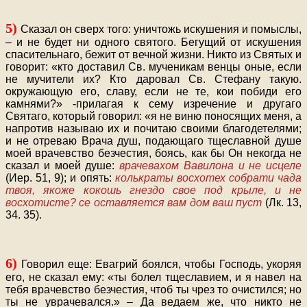
5)
Сказал он сверх того: уничтожь искушения и помыслы,
– и не будет ни одного святого. Бегущий от искушения
спасительнаго, бежит от вечной жизни. Никто из Святых и
говорит: «кто доставил Св. мученикам венцы оные, если
не мучители их? Кто даровал Св. Стефану такую.
окружающую его, славу, если не те, кои побиди его
камнями?» -прилагая к сему изречение и другаго
Святаго, который говорил: «я не виню поносящих меня, а
напротив называю их и почитаю своими благодетелями;
и не отреваю Врача душ, подающаго тщеславной душе
моей врачевство безчестия, боясь, как бы Он некогда не
сказал и моей душе:
врачевахом Вавилона и не исцеле
(Иер. 51, 9); и опять:
колькраты восхотех собрати чада
твоя, якоже кокошь гнездо свое под крыле, и не
восхотисте? се оставляется вам дом ваш пуст
(Лк. 13,
34. 35).
6)
Говорил еще: Евагрий боялся, чтобы Господь, укоряя
его, не сказал ему: «ты болел тщеславием, и я навел на
тебя врачевство безчестия, чтоб ты чрез то очистился; но
ты не уврачевался.» – Да ведаем же, что никто не