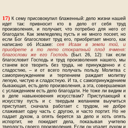
17)
К сему присовокупил блаженный: дело жизни нашей
идет так: привносит кто в дело от себя труд
произволения, и получает, что потребно для него от
благодати. Как земледелец пусть и не много посеет, но
если Бог благословит труд его, приобретает много, как
написано об Исааке:
сея Исаак в земли той, и
приобрете в то лето стократный плод ячменя:
благослови же его Господь
(Быт. 26, 12): так если
благословит Господь и труд произволения нашего, мы
станем все творить без труда, не принужденно и с
сладостию, – и от всего получать пользу. Молитва с
самопринуждением и терпением раждает молитву
легкую, чистую и сладостную. И та, с самопринуждением
бывающая, есть дело произволения, а эта, совершаемая
с услаждением есть дело благодати. Не тоже ли видим и
в деле навыкновения искусствам? Приступающий к
искусству пусть и с твердым желанием выучиться
приступает, сначала работает с трудом, не добре
слаживает одну часть с другою, и часто портит. Но не
падает духом, а опять берется за дело и хоть опять
испортит, не покидает дела, показывая учителю
твердость своего произволения. Если он упадет духом и