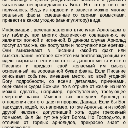
читателям несправедливость Бога. Но это у него не
получилось. Ведь из гордости и зависти можно многие
реальные факты, смешанные со своими домыслами,
привести в каком угодно (манипулятору) виде.
Информация, целенаправленно втиснутая Арнольдом в
эту таблицу, при многих фактических совпадениях, не
является полной и истинной. В данном случае Арнольд
поступил так же, как поступали и поступают все еретики.
Они выискивают в Писании какой-то факт или
высказывание, которое кажется им подтверждающим их
идею, вырывают его из контекста данного места и всего
Писания и придают свой желаемый им смысл,
основанный на ворованной букве факта. Если Писание
описывает событие, имевшее место, во всей угодной
Богу подробности, со всеми деталями, причинами,
оценками и судом Божьим, то в отрыве от жизни из него
можно сделать, например, преступление, требующее
смертной казни. Именно так поступил Арнольд в
отношении святого царя и пророка Давида. Если бы Бог
так судил людей, то, например, тот же Арнольд, я и любой
другой человек, допустивший хоть один греховный
помысел, был бы тут же убит Богом. Но Господь-то, в
отличие от гордых арнольдов, прекрасно знает о
человеке всё: