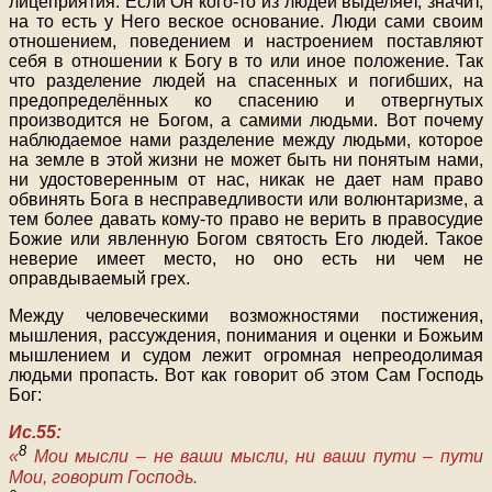
лицеприятия. Если Он кого-то из людей выделяет, значит,
на то есть у Него веское основание. Люди сами своим
отношением, поведением и настроением поставляют
себя в отношении к Богу в то или иное положение. Так
что разделение людей на спасенных и погибших, на
предопределённых ко спасению и отвергнутых
производится не Богом, а самими людьми. Вот почему
наблюдаемое нами разделение между людьми, которое
на земле в этой жизни не может быть ни понятым нами,
ни удостоверенным от нас, никак не дает нам право
обвинять Бога в несправедливости или волюнтаризме, а
тем более давать кому-то право не верить в правосудие
Божие или явленную Богом святость Его людей. Такое
неверие имеет место, но оно есть ни чем не
оправдываемый грех.
Между человеческими возможностями постижения,
мышления, рассуждения, понимания и оценки и Божьим
мышлением и судом лежит огромная непреодолимая
людьми пропасть. Вот как говорит об этом Сам Господь
Бог:
Ис.55:
8
«
Мои мысли – не ваши мысли, ни ваши пути – пути
Мои, говорит Господь.