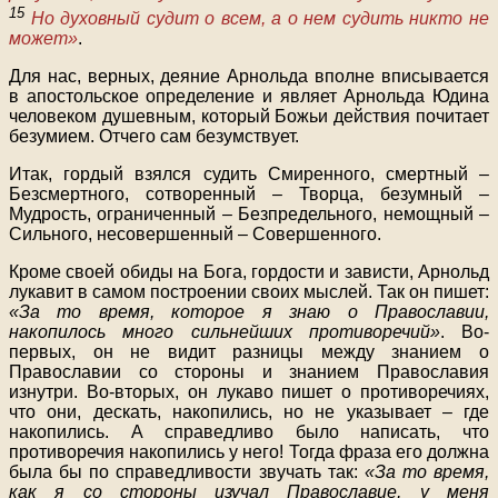
15
Но духовный судит о всем, а о нем судить никто не
может»
.
Для нас, верных, деяние Арнольда вполне вписывается
в апостольское определение и являет Арнольда Юдина
человеком душевным, который Божьи действия почитает
безумием. Отчего сам безумствует.
Итак, гордый взялся судить Смиренного, смертный –
Безсмертного, сотворенный – Творца, безумный –
Мудрость, ограниченный – Безпредельного, немощный –
Сильного, несовершенный – Совершенного.
Кроме своей обиды на Бога, гордости и зависти, Арнольд
лукавит в самом построении своих мыслей. Так он пишет:
«За то время, которое я знаю о Православии,
накопилось много сильнейших противоречий»
. Во-
первых, он не видит разницы между знанием о
Православии со стороны и знанием Православия
изнутри. Во-вторых, он лукаво пишет о противоречиях,
что они, дескать, накопились, но не указывает – где
накопились. А справедливо было написать, что
противоречия накопились у него! Тогда фраза его должна
была бы по справедливости звучать так:
«За то время,
как я со стороны изучал Православие, у меня