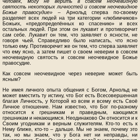
человек, могу не верить в совсем неочевидную
святость некоторых личностей и совсем неочевидное
Божье правосудие»
– Арнольд сперва по-своему
разделяет всех людей на три категории «любимчиков»
Божьих, «предопределённых ко спасению» и всех
остальных людей. При этом он лукавит и противоречит
сам себе. Лукавит он тем, что заявляет о ясности, не
говоря чьей. Справедливо было написать, что ясно
только ему. Противоречит же он тем, что сперва заявляет
что ему ясно, а затем пишет о своем неверии в совсем
неочевидную святость и совсем неочевидное Божье
правосудие.
Как совсем неочевидное через неверие может быть
ясным?
Не имея личного опыта общения с Богом, Арнольд не
может вместить ту истину, что Бог есть Всесовершенная
благая Личность, у Которой ко всем и всему есть Своё
Личное отношение. Нам известно, что Бог по-разному
относится к грешникам и праведным, кающимся
грешникам и некающимся. Неодинаково Он относится и к
Своим угодникам и верным служителям. Кто-то есть к
Нему ближе, кто-то – дальше. Мы не знаем, почему это
так, но мы знаем, что у Бога нет ни неправды, ни