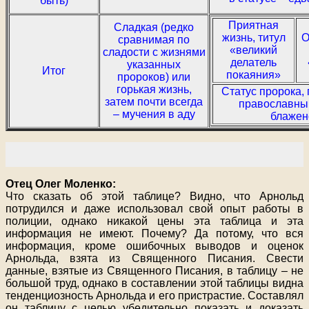
быть)
Приятная
Сладкая (редко
жизнь, титул
О
сравнимая по
«великий
сладости с жизнями
делатель
указанных
Итог
покаяния»
пророков) или
горькая жизнь,
Статус пророка,
затем почти всегда
православны
– мучения в аду
блажен
Отец Олег Моленко:
Что сказать об этой таблице? Видно, что Арнольд
потрудился и даже использовал свой опыт работы в
полиции, однако никакой цены эта таблица и эта
информация не имеют. Почему? Да потому, что вся
информация, кроме ошибочных выводов и оценок
Арнольда, взята из Священного Писания. Свести
данные, взятые из Священного Писания, в таблицу – не
большой труд, однако в составлении этой таблицы видна
тенденциозность Арнольда и его пристрастие. Составлял
он таблицу с целью убедительно показать и доказать