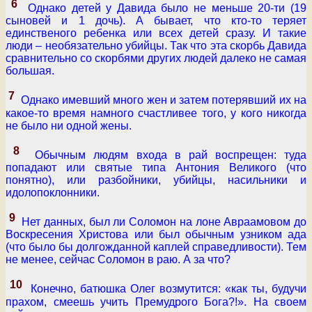
6
Однако детей у Давида было не меньше 20-ти (19
сыновей и 1 дочь). А бывает, что кто-то теряет
единственого ребенка или всех детей сразу. И такие
люди – необязательно убийцы. Так что эта скорбь Давида
сравнительно со скорбями других людей далеко не самая
большая.
7
Однако имевший много жен и затем потерявший их на
какое-то время намного счастливее того, у кого никогда
не было ни одной жены.
8
Обычным людям входа в рай воспрещен: туда
попадают или святые типа Антония Великого (что
понятно), или разбойники, убийцы, насильники и
идолопоклонники.
9
Нет данных, был ли Соломон на лоне Авраамовом до
Воскресения Христова или был обычным узником ада
(что было бы долгожданной каплей справедливости). Тем
не менее, сейчас Соломон в раю. А за что?
10
Конечно, батюшка Олег возмутится: «как ты, будучи
прахом, смеешь учить Премудрого Бога?!». На своем