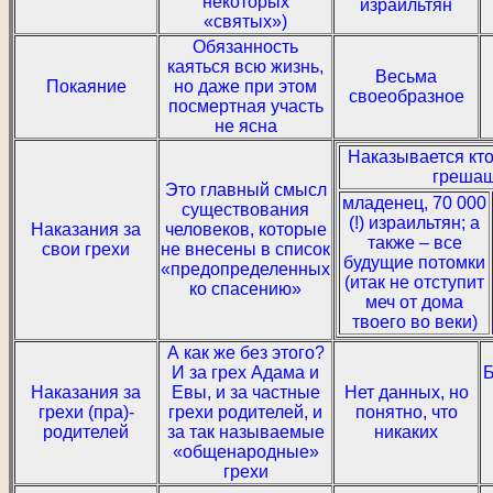
некоторых
израильтян
«святых»)
Обязанность
каяться всю жизнь,
Весьма
Покаяние
но даже при этом
своеобразное
посмертная участь
не ясна
Наказывается кто
грешащ
Это главный смысл
младенец, 70 000
существования
(!) израильтян; а
Наказания за
человеков, которые
также – все
свои грехи
не внесены в список
будущие потомки
«предопределенных
(итак не отступит
ко спасению»
меч от дома
твоего во веки)
А как же без этого?
И за грех Адама и
Б
Наказания за
Евы, и за частные
Нет данных, но
грехи (пра)-
грехи родителей, и
понятно, что
родителей
за так называемые
никаких
«общенародные»
грехи