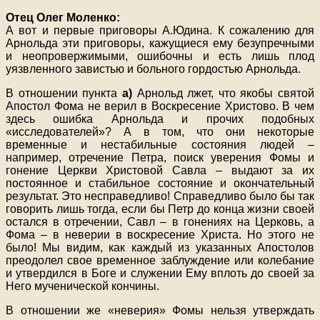
Отец Олег Моленко:
А вот и первые приговоры А.Юдина. К сожалению для
Арнольда эти приговоры, кажущиеся ему безупречными
и неопровержимыми, ошибочны и есть лишь плод
уязвленного завистью и больного гордостью Арнольда.
В отношении пункта
а)
Арнольд лжет, что якобы святой
Апостол Фома не верил в Воскресение Христово. В чем
здесь ошибка Арнольда и прочих подобных
«исследователей»? А в том, что они некоторые
временные и нестабильные состояния людей –
например, отречение Петра, поиск уверения Фомы и
гонение Церкви Христовой Савла – выдают за их
постоянное и стабильное состояние и окончательный
результат. Это несправедливо! Справедливо было бы так
говорить лишь тогда, если бы Петр до конца жизни своей
остался в отречении, Савл – в гонениях на Церковь, а
Фома – в неверии в воскресение Христа. Но этого не
было! Мы видим, как каждый из указанных Апостолов
преодолел свое временное заблуждение или колебание
и утвердился в Боге и служении Ему вплоть до своей за
Него мученической кончины.
В отношении же «неверия» Фомы нельзя утверждать