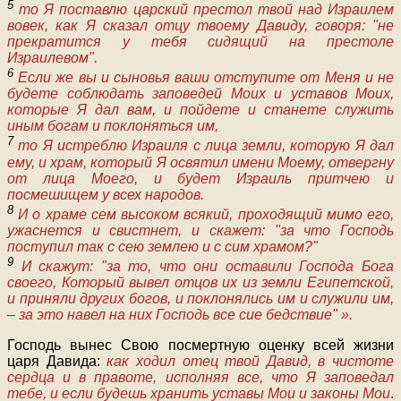
5
то Я поставлю царский престол твой над Израилем
вовек, как Я сказал отцу твоему Давиду, говоря: "не
прекратится у тебя сидящий на престоле
Израилевом".
6
Если же вы и сыновья ваши отступите от Меня и не
будете соблюдать заповедей Моих и уставов Моих,
которые Я дал вам, и пойдете и станете служить
иным богам и поклоняться им,
7
то Я истреблю Израиля с лица земли, которую Я дал
ему, и храм, который Я освятил имени Моему, отвергну
от лица Моего, и будет Израиль притчею и
посмешищем у всех народов.
8
И о храме сем высоком всякий, проходящий мимо его,
ужаснется и свистнет, и скажет: "за что Господь
поступил так с сею землею и с сим храмом?"
9
И скажут: "за то, что они оставили Господа Бога
своего, Который вывел отцов их из земли Египетской,
и приняли других богов, и поклонялись им и служили им,
– за это навел на них Господь все сие бедствие" ».
Господь вынес Свою посмертную оценку всей жизни
царя Давида:
как ходил отец твой Давид, в чистоте
сердца и в правоте, исполняя все, что Я заповедал
тебе, и если будешь хранить уставы Мои и законы Мои
.