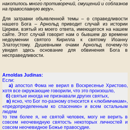
накопилось много противоречий, смущений и соблазнов
на православную веру»
.
Для затравки объявленной темы – о справедливости
нашего Бога – Арнольд приводит случай из истории
Церкви, взятый из моего ответа, имеющегося на нашем
сайте. Этот случай говорит нам о бывшем до времени
недоумении святого Кирилла к святому Иоанну
Златоустому. Душевными очами Арнольд почему-то
увидел здесь основание для обвинения Бога в
несправедливости.
Arnoldas Judinas:
Если:
а)
апостол Фома не верил в Воскресенье Христово,
хотя все окружающие говорили, что это произошло,
б)
святые иногда не признавали других святых,
в)
ясно, что Бог по-разному относится к «любимчикам»,
«предопределенным ко спасению» и всем остальным
людям
то тем более я, не святой человек, могу не верить в
совсем неочевидную святость некоторых личностей и
совсем неочевидное Божье правосудие.