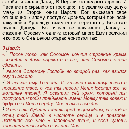
скорбит и кается Давид. В Церкви это ведомо хорошо. И
Писание не скрыло этот грех царя, но уделило ему целую
главу из Второй книги Царств. Бог высказал свое
отношение к злому поступку Давида, который при всей
кажущейся Арнольду тяжести не перекрыл у Бога все
благое Давида. Бог искал не наказания Давиду, а
спасения Своему угоднику, который много Ему послужил
и которого Он в целом охарактеризовал так:
3 Цар.9:
1
«
После того, как Соломон кончил строение храма
Господня и дома царского и все, что Соломон желал
сделать,
2
явился Соломону Господь во второй раз, как явился
ему в Гаваоне.
3
И сказал ему Господь: Я услышал молитву твою и
прошение твое, о чем ты просил Меня; [сделал все по
молитве твоей]. Я освятил сей храм, который ты
построил, чтобы пребывать имени Моему там вовек; и
будут очи Мои и сердце Мое там во все дни.
4
И если ты будешь ходить пред лицем Моим, как ходил
отец твой Давид, в чистоте сердца и в правоте,
исполняя все, что Я заповедал тебе, и если будешь
хранить уставы Мои и законы Мои,