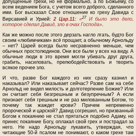
допущенные грехи, но не формально, а по Божьему, со
всем ведением Бога, с учетом всего доброго, сделанного
ими. Бог высказал Свое отношение ко греху Давида с
27
Вирсавией и Урией:
2 Цар.11:
«
И было это дело,
которое сделал Давид, зло в очах Господа»
.
Как же можно после этого дерзать нагло лгать, будто Бог
своим «любимчикам» всё прощает, а обычному Арнольду
– нет? Царей всегда было несравненно меньше, чем
обычных простолюдинов. Они все были у всех на виду. А
обычные люди в это время могли убивать друг друга,
грабить, насиловать, прелюбодействовать и творить
всякое прочее зло.
И что, разве Бог каждого из них сразу казнил и
наказывал? Или наказывает сейчас? Разве сам на себе
Арнольд не видел милость и долготерпение Божие? Или
он считает себя безгрешным и безупречным? А если
признает себя грешным и не раз милованным Богом, то
почему так жаждет крови? Причем непременно
пророческой и царской? Давид согрешил, но призванный
Богом к покаянию не стал прятаться подобно Адаму, но
принес покаяние Богу, оплакал свой грех и пострадал за
него. Не надо Арнольду лукавить, утверждая, что
читающие 50-й псалом не понимают, о каком грехе там