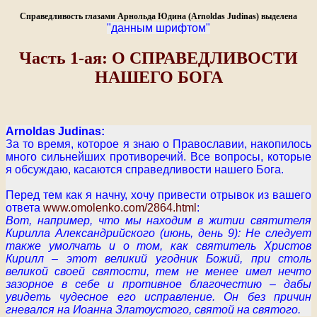
Cправедливость глазами Арнольда Юдина (Arnoldas Judinas) выделена
"данным шрифтом"
Часть 1-ая: О СПРАВЕДЛИВОСТИ
НАШЕГО БОГА
Arnoldas Judinas:
За то время, которое я знаю о Православии, накопилось
много сильнейших противоречий. Все вопросы, которые
я обсуждаю, касаются справедливости нашего Бога.
Перед тем как я начну, хочу привести отрывок из вашего
ответа
www.omolenko.com/2864.html
:
Вот, например, что мы находим в житии святителя
Кирилла Александрийского (июнь, день 9): Не следует
также умолчать и о том, как святитель Христов
Кирилл – этот великий угодник Божий, при столь
великой своей святости, тем не менее имел нечто
зазорное в себе и противное благочестию – дабы
увидеть чудесное его исправление. Он без причин
гневался на Иоанна Златоустого, святой на святого.