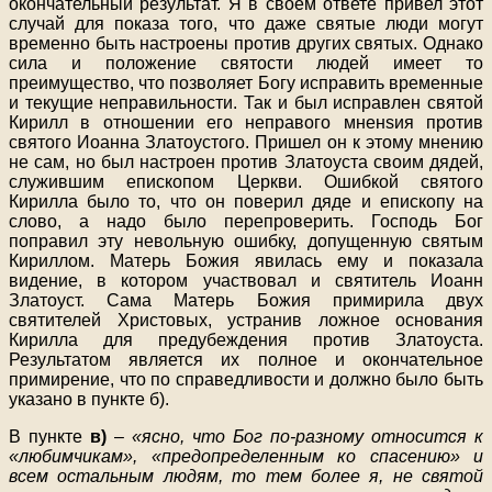
окончательный результат. Я в своем ответе привел этот
случай для показа того, что даже святые люди могут
временно быть настроены против других святых. Однако
сила и положение святости людей имеет то
преимущество, что позволяет Богу исправить временные
и текущие неправильности. Так и был исправлен святой
Кирилл в отношении его неправого мненsия против
святого Иоанна Златоустого. Пришел он к этому мнению
не сам, но был настроен против Златоуста своим дядей,
служившим епископом Церкви. Ошибкой святого
Кирилла было то, что он поверил дяде и епископу на
слово, а надо было перепроверить. Господь Бог
поправил эту невольную ошибку, допущенную святым
Кириллом. Матерь Божия явилась ему и показала
видение, в котором участвовал и святитель Иоанн
Златоуст. Сама Матерь Божия примирила двух
святителей Христовых, устранив ложное основания
Кирилла для предубеждения против Златоуста.
Результатом является их полное и окончательное
примирение, что по справедливости и должно было быть
указано в пункте б).
В пункте
в)
–
«ясно, что Бог по-разному относится к
«любимчикам», «предопределенным ко спасению» и
всем остальным людям, то тем более я, не святой