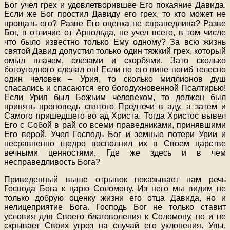
Бог учел грех и удовлетворившее Его покаяние Давида.
Если же Бог простил Давиду его грех, то кто может не
прощать его? Разве Его оценка не справедлива? Разве
Бог, в отличие от Арнольда, не учел всего, в том числе
что было известно только Ему одному? За всю жизнь
святой Давид допустил только один тяжкий грех, который
омыл плачем, слезами и скорбями. Зато сколько
богоугодного сделал он! Если по его вине погиб телесно
один человек – Урия, то сколько миллионов душ
спасались и спасаются его богодухновенной Псалтирью!
Если Урия был Божьим человеком, то должен был
принять проповедь святого Предтечи в аду, а затем и
Самого пришедшего во ад Христа. Тогда Христос вывел
Его с Собой в рай со всеми праведниками, принявшими
Его верой. Учел Господь Бог и земные потери Урии и
несравненно щедро восполнил их в Своем царстве
вечными ценностями. Где же здесь и в чем
несправедливость Бога?
Приведенный выше отрывок показывает нам речь
Господа Бога к царю Соломону. Из него мы видим не
только добрую оценку жизни его отца Давида, но и
нелицеприятие Бога. Господь Бог не только ставит
условия для Своего благоволения к Соломону, но и не
скрывает Своих угроз на случай его уклонения. Увы,