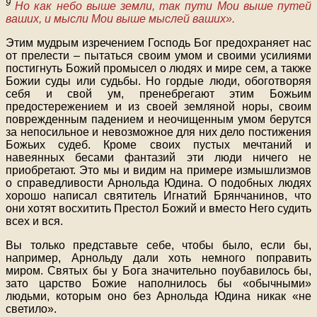
9
Но как небо выше земли, так пути Мои выше путей
ваших, и мысли Мои выше мыслей ваших».
Этим мудрым изречением Господь Бог предохраняет нас
от прелести – пытаться своим умом и своими усилиями
постигнуть Божий промысел о людях и мире сем, а также
Божии суды или судьбы. Но гордые люди, обоготворяя
себя и свой ум, пренебрегают этим Божьим
предостережением и из своей земляной норы, своим
поврежденным падением и неочищенным умом берутся
за непосильное и невозможное для них дело постижения
Божьих судеб. Кроме своих пустых мечтаний и
навеянных бесами фантазий эти люди ничего не
приобретают. Это мы и видим на примере измышлизмов
о справедливости Арнольда Юдина. О подобных людях
хорошо написал святитель Игнатий Брянчанинов, что
они хотят восхитить Престол Божий и вместо Него судить
всех и вся.
Вы только представьте себе, чтобы было, если бы,
например, Арнольду дали хоть немного поправить
миром. Святых бы у Бога значительно поубавилось бы,
зато царство Божие наполнилось бы «обычными»
людьми, которым оно без Арнольда Юдина никак «не
светило».