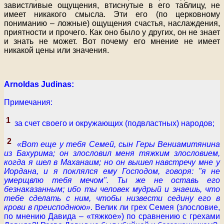
завистливые ощущения, втиснутые в его таблицу, не
имеет никакого смысла. Эти его (по церковному
пониманию – ложные) ощущения счастья, наслаждения,
приятности и прочего. Как оно было у других, он не знает
и знать не может. Вот почему его мнение не имеет
никакой цены или значения.
Arnoldas Judinas:
Примечания:
1
за счет своего и окружающих (подвластных) народов;
2
«Вот еще у тебя Семей, сын Геры Вениамитянина
из Бахурима; он злословил меня тяжким злословием,
когда я шел в Маханаим; но он вышел навстречу мне у
Иордана, и я поклялся ему Господом, говоря: "я не
умерщвлю тебя мечом". Ты же не оставь его
безнаказанным; ибо ты человек мудрый и знаешь, что
тебе сделать с ним, чтобы низвести седину его в
крови в преисподнюю»
. Велик ли грех Семея (злословие,
по мнению Давида – «тяжкое») по сравнению с грехами