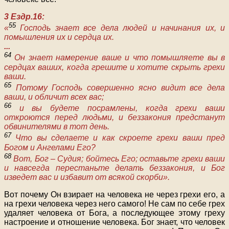
3 Ездр.16:
55
«
Господь знает все дела людей и начинания их, и
помышления их и сердца их.
...
64
Он знает намерение ваше и что помышляете вы в
сердцах ваших, когда грешите и хотите скрыть грехи
ваши.
65
Потому Господь совершенно ясно видит все дела
ваши, и обличит всех вас;
66
и вы будете посрамлены, когда грехи ваши
откроются перед людьми, и беззакония предстанут
обвинителями в тот день.
67
Что вы сделаете и как скроете грехи ваши пред
Богом и Ангелами Его?
68
Вот, Бог – Судия; бойтесь Его; оставьте грехи ваши
и навсегда перестаньте делать беззакония, и Бог
изведет вас и избавит от всякой скорби».
Вот почему Он взирает на человека не через грехи его, а
на грехи человека через него самого! Не сам по себе грех
удаляет человека от Бога, а последующее этому греху
настроение и отношение человека. Бог знает, что человек