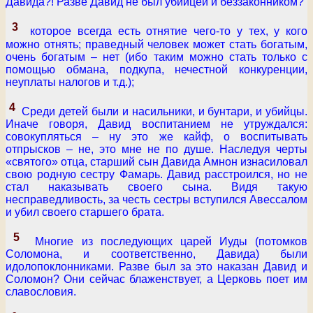
Давида?! Разве Давид не был убийцей и беззаконником?
3
которое всегда есть отнятие чего-то у тех, у кого
можно отнять; праведный человек может стать богатым,
очень богатым – нет (ибо таким можно стать только с
помощью обмана, подкупа, нечестной конкуренции,
неуплаты налогов и т.д.);
4
Среди детей были и насильники, и бунтари, и убийцы.
Иначе говоря, Давид воспитанием не утруждался:
совокупляться – ну это же кайф, о воспитывать
отпрысков – не, это мне не по душе. Наследуя черты
«святого» отца, старший сын Давида Амнон изнасиловал
свою родную сестру Фамарь. Давид расстроился, но не
стал наказывать своего сына. Видя такую
несправедливость, за честь сестры вступился Авессалом
и убил своего старшего брата.
5
Многие из последующих царей Иуды (потомков
Соломона, и соответственно, Давида) были
идолопоклонниками. Разве был за это наказан Давид и
Соломон? Они сейчас блаженствует, а Церковь поет им
славословия.