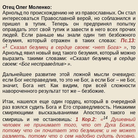
Отец Олег Моленко:
Арнольд по происхождению не из православных. Он стал
интересоваться Православной верой, но соблазнился и
пришел в тупик. Теперь он предпринял попытку
оправдать этот свой тупик и завести в него всех прочих
людей. Если раньше мы знали один тип безбожного
безумия, который отражен в таких словах:
Пс.13:
1
«
Сказал безумец в сердце своем: <нет Бога> »
, то
Арнольд явил новый вид такого безумия, который можно
выразить такими словами:
«Сказал безумец в сердце
своем: <Бог несправедлив> »
.
Дальнейшее развитие этой ложной мысли очевидно:
если Бог несправедлив, то это не Бог, а если Бог – не Бог,
значит, Бога нет. Как видим, при всей сложности
навороченного результат тот же – безбожие.
Итак, нашелся еще один гордец, который в очередной
раз взялся судить Бога и Его справедливость. Никакими
смиряющими высказываниями Апостола такого не
14
смиришь и не остановишь:
1 Кор.2:
«
Душевный
человек не принимает того, что от Духа Божия,
потому что он почитает это безумием; и не может
разуметь, потому что о сем надобно судить духовно.