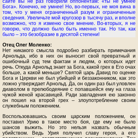
сайте вы не раз говорили оппонентам: «ты не умнее
Бога». Конечно, не умнее! Но, во-первых, не моя вина в
том, что у меня ограниченный разум и ограниченные
сведения. Увеличьте мой кругозор в тысячу раз, и вполне
возможно, что я изменю свое мнение. Во-вторых, я не
говорю, что должно было быть именно так. Но так, как
было – это безобразие в десятой степени!
Отец Олег Моленко:
Нет никакого смысла подробно разбирать примечания
Арнольда, ибо в них он выносит свой превратный и
ошибочный суд тем фактам и людям, о которых идет
речь. Откуда Арнольд знает за Бога, какой грех в Его очах
больше, а какой меньше? Святой царь Давид по оценке
Бога и Церкви не был убийцей и беззаконником, как это
ложно утверждает Арнольд. Да, он один раз был уловлен
диаволом в прелюбодеяние с попавшейся ему на глаза
чужой женой красавицей. Ради завладения ею законно
он пошел на второй грех – злоупотребление своим
служебным положением.
Воспользовавшись своим царским положением, он
поставил Урию в такое место боя, где ему не было
шансов выжить. Но это нельзя назвать обычным
убийством. Ведь Урия получил славу героя, а его