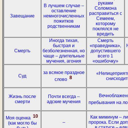
руками
В лучшем случае –
Соломона
оставление
расправиться с
Завещание
немногочисленных
Семеем,
пожитков
которому
родственникам
поклялся не
вредить
Иногда тихая,
Смерть
быстрая и
«праведника»,
Смерть
безболезненная, но
допустившего
чаще – длительные
всего 1
мучения, агония
«ошибочку»
за всякое праздное
«Нелицеприят
Суд
8
снисходи
слово
Вечноблажен
Жизнь после
Почти всегда –
смерти
адские мучения
пребывания на л
10
Как миминум – л
Моя оценка
–
пророка. Если допу
(как могло бы
в статусе – ед