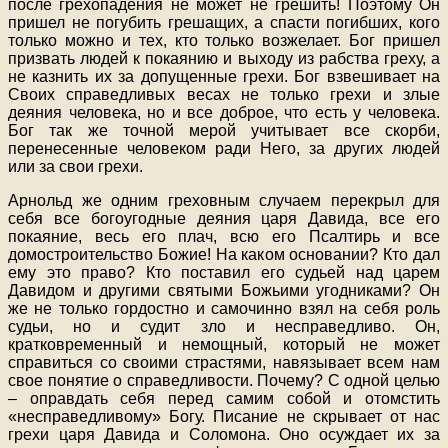
после грехопадения не может не грешить! Поэтому Он
пришел не погубить грешащих, а спасти погибших, кого
только можно и тех, кто только возжелает. Бог пришел
призвать людей к покаянию и выходу из рабства греху, а
не казнить их за допущенные грехи. Бог взвешивает на
Своих справедливых весах не только грехи и злые
деяния человека, но и все доброе, что есть у человека.
Бог так же точной мерой учитывает все скорби,
перенесенные человеком ради Него, за других людей
или за свои грехи.
Арнольд же одним греховным случаем перекрыл для
себя все богоугодные деяния царя Давида, все его
покаяние, весь его плач, всю его Псалтирь и все
домостроительство Божие! На каком основании? Кто дал
ему это право? Кто поставил его судьей над царем
Давидом и другими святыми Божьими угодниками? Он
же не только гордостно и самочинно взял на себя роль
судьи, но и судит зло и несправедливо. Он,
кратковременный и немощный, который не может
справиться со своими страстями, навязывает всем нам
свое понятие о справедливости. Почему? С одной целью
– оправдать себя перед самим собой и отомстить
«несправедливому» Богу. Писание не скрывает от нас
грехи царя Давида и Соломона. Оно осуждает их за