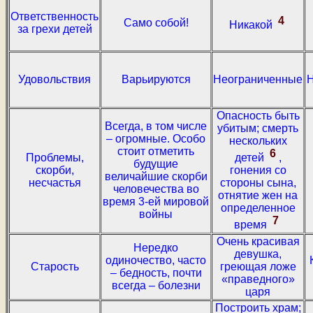
Ответственность
4
Само собой!
Никакой
за грехи детей
Удовольствия
Варьируются
Неограниченные
Н
Опасность быть
Всегда, в том числе
убитым; смерть
– огромные. Особо
нескольких
стоит отметить
6
Проблемы,
детей
,
будущие
скорби,
гонения со
величайшие скорби
несчастья
стороны сына,
человечества во
отнятие жен на
время 3-ей мировой
определенное
войны
7
время
Очень красивая
Нередко
девушка,
одиночество, часто
Старость
греющая ложе
– бедность, почти
«праведного»
всегда – болезни
царя
Построить храм;