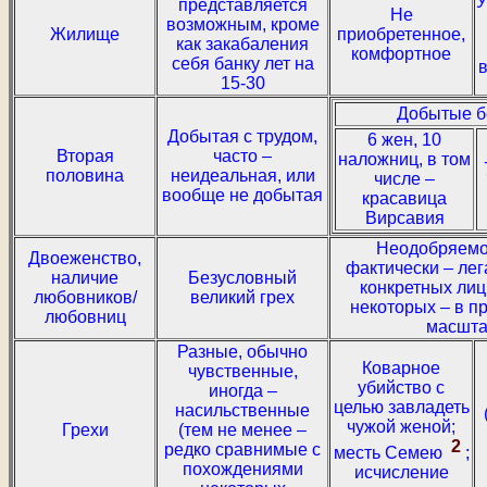
У
представляется
Не
возможным, кроме
Жилище
приобретенное,
как закабаления
комфортное
себя банку лет на
15-30
Добытые б
Добытая с трудом,
6 жен, 10
Вторая
часто –
наложниц, в том
половина
неидеальная, или
числе –
вообще не добытая
красавица
Вирсавия
Неодобряемо
Двоеженство,
фактически – ле
наличие
Безусловный
конкретных лиц
любовников/
великий грех
некоторых – в 
любовниц
масшта
Разные, обычно
Коварное
чувственные,
убийство с
иногда –
целью завладеть
насильственные
чужой женой;
Грехи
(тем не менее –
2
редко сравнимые с
месть Семею
;
похождениями
исчисление