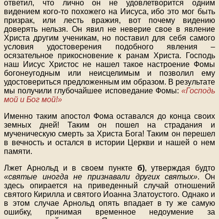
ответил, что лично он не удовлетворится одним
видением кого-то похожего на Иисуса, ибо это мог быть
призрак, или лесть вражия, вот почему видению
доверять нельзя. Он явил не неверие свое в явление
Христа другим ученикам, но поставил для себя самого
условия удостоверения подобного явления –
осязательное прикосновение к ранам Христа. Господь
наш Иисус Христос не нашел такое настроение Фомы
богонеугодным или неисцелимым и позволил ему
удостовериться предложенным им образом. В результате
мы получили глубочайшее исповедание Фомы:
«Господь
мой и Бог мой!»
Именно таким апостол Фома оставался до конца своих
земных дней! Таким он пошел на страдания и
мученическую смерть за Христа Бога! Таким он перешел
в вечность и остался в истории Церкви и нашей о нем
памяти.
Лжет Арнольд и в своем пункте
б)
, утверждая будто
«святые иногда не признавали других святых»
. Он
здесь опирается на приведенный случай отношений
святого Кирилла и святого Иоанна Златоустого. Однако и
в этом случае Арнольд опять впадает в ту же самую
ошибку, принимая временное недоумение за