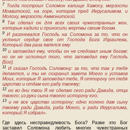
7
Тогда построил Соломон капище Хамосу, мерзости
Моавитской, на горе, которая пред Иерусалимом, и
Молоху, мерзости Аммонитской.
8
Так сделал он для всех своих чужестранных жен,
которые кадили и приносили жертвы своим богам.
9
И разгневался Господь на Соломона за то, что он
уклонил сердце свое от Господа Бога Израилева,
Который два раза являлся ему
10
и заповедал ему, чтобы он не следовал иным богам;
но он не исполнил того, что заповедал ему Господь
[Бог].
11
И сказал Господь Соломону: за то, что так у тебя
делается, и ты не сохранил завета Моего и уставов
Моих, которые Я заповедал тебе, Я отторгну от тебя
царство и отдам его рабу твоему;
12
но во дни твои Я не сделаю сего ради Давида, отца
твоего; из руки сына твоего исторгну его;
13
и не все царство исторгну; одно колено дам сыну
твоему ради Давида, раба Моего, и ради Иерусалима,
который Я избрал».
Где здесь несправедливость Бога? Разве это Бог
заставил Соломона любить многих чужестранных