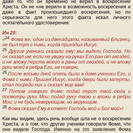
даже то, что он временно не верил в воскресение
Христа. Он не «не верил» в возможность воскресения и
даже в факт произошедшего воскресения, но по
серьезности для него этого факта искал личного
осязательного удостоверения:
Ин.20:
24
«
Фома же, один из двенадцати, называемый Близнец,
не был тут с ними, когда приходил Иисус.
25
Другие ученики сказали ему: мы видели Господа. Но
он сказал им: если не увижу на руках Его ран от гвоздей,
и не вложу перста моего в раны от гвоздей, и не вложу
руки моей в ребра Его, не поверю.
26
После восьми дней опять были в доме ученики Его, и
Фома с ними. Пришел Иисус, когда двери были заперты,
стал посреди них и сказал: мир вам!
27
Потом говорит Фоме: подай перст твой сюда и
посмотри руки Мои; подай руку твою и вложи в ребра
Мои; и не будь неверующим, но верующим.
28
Фома сказал Ему в ответ: Господь мой и Бог мой»!
Как мы видим, здесь речь вообще шла не о воскресении
Христа, а о том, что другие ученики говорили Фоме, что
они видели Господа. Именно на это заявление Фома