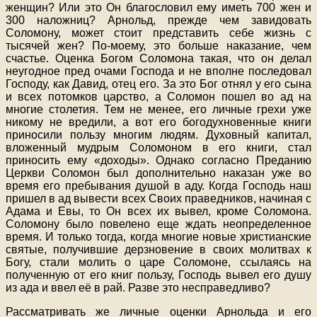
женщин? Или это Он благословил ему иметь 700 жен и
300 наложниц? Арнольд, прежде чем завидовать
Соломону, может стоит представить себе жизнь с
тысячей жен? По-моему, это больше наказание, чем
счастье. Оценка Богом Соломона такая, что он делал
неугодное пред очами Господа и не вполне последовал
Господу, как Давид, отец его. За это Бог отнял у его сына
и всех потомков царство, а Соломон пошел во ад на
многие столетия. Тем не менее, его личные грехи уже
никому не вредили, а вот его богодухновенные книги
приносили пользу многим людям. Духовный капитал,
вложенный мудрым Соломоном в его книги, стал
приносить ему «доходы». Однако согласно Преданию
Церкви Соломон был дополнительно наказан уже во
время его пребывания душой в аду. Когда Господь наш
пришел в ад вывести всех Своих праведников, начиная с
Адама и Евы, то Он всех их вывел, кроме Соломона.
Соломону было повелено еще ждать неопределенное
время. И только тогда, когда многие новые христианские
святые, получившие дерзновение в своих молитвах к
Богу, стали молить о царе Соломоне, ссылаясь на
полученную от его книг пользу, Господь вывел его душу
из ада и ввел её в рай. Разве это несправедливо?
Рассматривать же личные оценки Арнольда и его