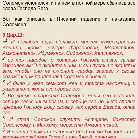
Соломон уклонился, и на нем в полной мере сбылись все
слова Господа Бога.
Вот как описано в Писании падение и наказание
Соломона:
3 Цар.11:
1
«
И полюбил царь Соломон многих чужестранных
женщин, кроме дочери фараоновой, Моавитянок,
Аммонитянок, Идумеянок, Сидонянок, Хеттеянок,
2
из тех народов, о которых Господь сказал сынам
Израилевым: "не входите к ним, и они пусть не входят к
вам, чтобы они не склонили сердца вашего к своим
богам"; к ним прилепился Соломон любовью.
3
И было у него семьсот жен и триста наложниц; и
развратили жены его сердце его.
4
Во время старости Соломона жены его склонили
сердце его к иным богам, и сердце его не было вполне
предано Господу Богу своему, как сердце Давида, отца
его.
5
И стал Соломон служить Астарте, божеству
Сидонскому, и Милхому, мерзости Аммонитской.
6
И делал Соломон неугодное пред очами Господа и не
вполне последовал Господу, как Давид, отец его.