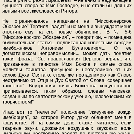
"пастыри и стражи Израилевы" – не вникли надлежаще в
сущность спора за Имя Господне, и не стали бы для них
явными все лжесловесия Ритора.
Не ограничиваясь нападками на "Миссионерское
Обозрение" Тертилл "вадит" и на меня и вынуждает меня
ответить ему на его новые обвинения. "В № 5-6
"Миссионерского Обозрения", – говорит он, – помещена
обличительная статья
...
подписанная известным вождем
имебожников Антонием Булатовичем
...
О ее
догматическом неправомыслии
...
может дать понятие
такая фраза: "Св. православная Церковь верила, что
призванное в таинстве Имя Божие и самые слова
молитвы таинства присущею и неотделимою от них
силою Духа Святаго, столь же неотделимою как Слово
неотделимо от Отца и Дух Святой от Слова, совершает
таинство". Внутренняя жизнь Божества кощунственно
приписывается, таким образом, словам человека,
созданным по святоотеческому учению, человеческим же
творчеством!"
Итак, вот то "нелепое" положение "лжеучения вождя
имеборцев", за которое Ритор даже обвиняет меня в
кощунстве. И на самом деле, скажет читатель, если
тварные звуки, дрожания воздушных звуковых волн
имябожники неотделимо вводят во внутреннюю жизнь