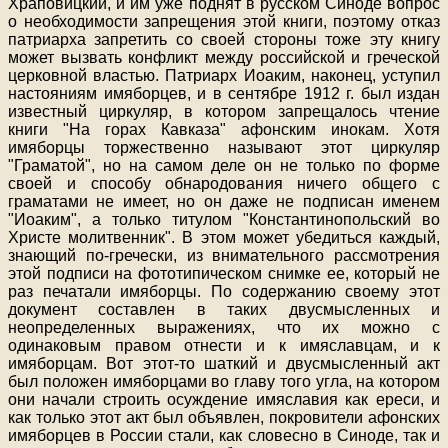
Храповицкий, и им уже поднят в русском Синоде вопрос
о необходимости запрещения этой книги, поэтому отказ
патриарха запретить со своей стороны тоже эту книгу
может вызвать конфликт между российской и греческой
церковной властью. Патриарх Иоаким, наконец, уступил
настояниям имяборцев, и в сентябре 1912 г. был издан
известный циркуляр, в котором запрещалось чтение
книги "На горах Кавказа" афонским инокам. Хотя
имяборцы торжественно называют этот циркуляр
"Граматой", но на самом деле он не только по форме
своей и способу обнародования ничего общего с
граматами не имеет, но он даже не подписан именем
"Иоаким", а только титулом "Константинопольский во
Христе молитвенник". В этом может убедиться каждый,
знающий по-гречески, из внимательного рассмотрения
этой подписи на фототипическом снимке ее, который не
раз печатали имяборцы. По содержанию своему этот
документ составлен в таких двусмысленных и
неопределенных выражениях, что их можно с
одинаковым правом отнести и к имяславцам, и к
имяборцам. Вот этот-то шаткий и двусмысленный акт
был положен имяборцами во главу того угла, на котором
они начали строить осуждение имяславия как ереси, и
как только этот акт был объявлен, покровители афонских
имяборцев в России стали, как словесно в Синоде, так и