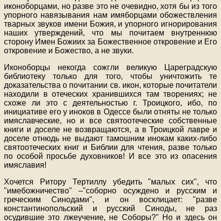
иконоборцами, но разве это не очевидно, хотя бы из того
упорного навязывания нам имяборцами обожествления
тварных звуков имени Божия, и упорного игнорирования
наших утверждений, что мы почитаем внутреннюю
сторону Имен Божиих за Божественное откровение и Его
откровение и Божество, а не звуки.
Иконоборцы некогда сожгли великую Цареградскую
библиотеку только для того, чтобы уничтожить те
доказательства о почитании св. икон, которые почитатели
находили в отеческих хранившихся там творениях; не
схоже ли это с деятельностью г. Троицкого, ибо, по
инициативе его у иноков в Одессе были отняты не только
имяславческие, но и все святоотеческие собственные
книги и доселе не возвращаются, а в Троицкой лавре и
доселе отнюдь не выдают тамошним инокам каких-либо
святоотеческих книг и Библии для чтения, разве только
по особой просьбе духовников! И все это из опасения
имяславия!
Хочется Ритору Тертиллу убедить "малых сих", что
"имебожничество" –"соборно осуждено и русским и
греческим Синодами", и он восклицает: "разве
константинопольский и русский Синоды, не раз
осудившие это лжеучение, не Соборы?" Но и здесь он