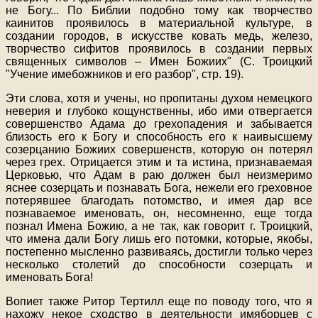
не Богу
...
По Библии подобно тому как творчество
каинитов проявилось в материальной культуре, в
создании городов, в искусстве ковать медь, железо,
творчество сифитов проявилось в создании первых
священных символов – Имен Божиих" (С. Троицкий
"Учение имебожников и его разбор", стр. 19).
Эти слова, хотя и учены, но пропитаны духом немецкого
неверия и глубоко кощунственны, ибо ими отвергается
совершенство Адама до грехопадения и забывается
близость его к Богу и способность его к наивысшему
созерцанию Божиих совершенств, которую он потерял
через грех. Отрицается этим и та истина, признаваемая
Церковью, что Адам в раю должен был неизмеримо
яснее созерцать и познавать Бога, нежели его греховное
потерявшее благодать потомство, и имея дар все
познаваемое именовать, он, несомненно, еще тогда
познал Имена Божию, а не так, как говорит г. Троицкий,
что имена дали Богу лишь его потомки, которые, якобы,
постепенно мысленно развиваясь, достигли только через
несколько столетий до способности созерцать и
именовать Бога!
Вопиет также Ритор Тертилл еще по поводу того, что я
нахожу некое сходство в деятельности имяборцев с