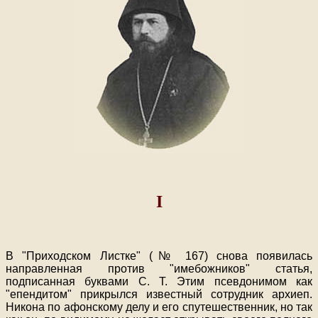
I
В "Приходском Листке" (№ 167) снова появилась
направленная против "имебожников" статья,
подписанная буквами С. Т. Этим псевдонимом как
"епендитом" прикрылся известный сотрудник архиеп.
Никона по афонскому делу и его спутешественник, но так