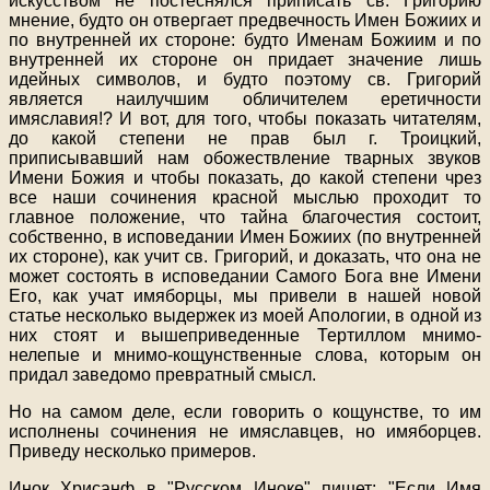
искусством не постеснялся приписать св. Григорию
мнение, будто он отвергает предвечность Имен Божиих и
по внутренней их стороне: будто Именам Божиим и по
внутренней их стороне он придает значение лишь
идейных символов, и будто поэтому св. Григорий
является наилучшим обличителем еретичности
имяславия!? И вот, для того, чтобы показать читателям,
до какой степени не прав был г. Троицкий,
приписывавший нам обожествление тварных звуков
Имени Божия и чтобы показать, до какой степени чрез
все наши сочинения красной мыслью проходит то
главное положение, что тайна благочестия состоит,
собственно, в исповедании Имен Божиих (по внутренней
их стороне), как учит св. Григорий, и доказать, что она не
может состоять в исповедании Самого Бога вне Имени
Его, как учат имяборцы, мы привели в нашей новой
статье несколько выдержек из моей Апологии, в одной из
них стоят и вышеприведенные Тертиллом мнимо-
нелепые и мнимо-кощунственные слова, которым он
придал заведомо превратный смысл.
Но на самом деле, если говорить о кощунстве, то им
исполнены сочинения не имяславцев, но имяборцев.
Приведу несколько примеров.
Инок Хрисанф в "Русском Иноке" пишет: "Если Имя