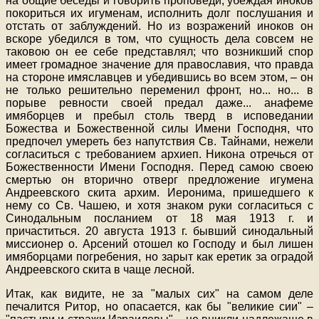
на общие беседы и говорить проповеди, убеждая иноков
покориться их игуменам, исполнить долг послушания и
отстать от заблуждений. Но из возражений иноков он
вскоре убедился в том, что сущность дела совсем не
таковою он ее себе представлял; что возникший спор
имеет громадное значение для православия, что правда
на стороне имяславцев и убедившись во всем этом, – он
не только решительно переменил фронт, но
...
но
...
в
порыве ревности своей предал даже
...
анафеме
имяборцев и пребыл столь тверд в исповедании
Божества и Божественной силы Имени Господня, что
предпочел умереть без напутствия Св. Тайнами, нежели
согласиться с требованием архиеп. Никона отречься от
Божественности Имени Господня. Перед самою своею
смертью он вторично отверг предложение игумена
Андреевского скита архим. Иеронима, пришедшего к
нему со Св. Чашею, и хотя знаком руки согласиться с
Синодальным посланием от 18 мая 1913 г. и
причаститься. 20 августа 1913 г. бывший синодальный
миссионер о. Арсений отошел ко Господу и был лишен
имяборцами погребения, но зарыт как еретик за оградой
Андреевского скита в чаще лесной.
Итак, как видите, не за "малых сих" на самом деле
печалится Ритор, но опасается, как бы "великие сии" –