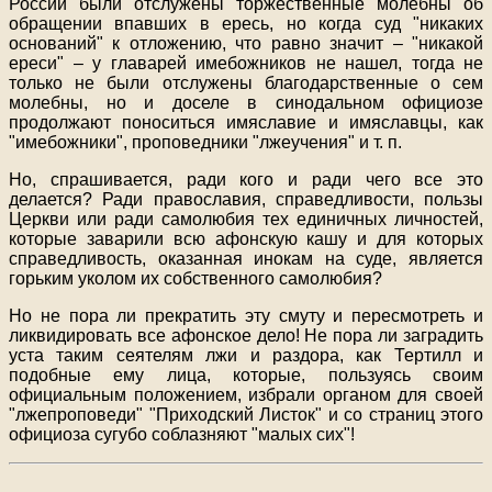
России были отслужены торжественные молебны об
обращении впавших в ересь, но когда суд "никаких
оснований" к отложению, что равно значит – "никакой
ереси" – у главарей имебожников не нашел, тогда не
только не были отслужены благодарственные о сем
молебны, но и доселе в синодальном официозе
продолжают поноситься имяславие и имяславцы, как
"имебожники", проповедники "лжеучения" и т. п.
Но, спрашивается, ради кого и ради чего все это
делается? Ради православия, справедливости, пользы
Церкви или ради самолюбия тех единичных личностей,
которые заварили всю афонскую кашу и для которых
справедливость, оказанная инокам на суде, является
горьким уколом их собственного самолюбия?
Но не пора ли прекратить эту смуту и пересмотреть и
ликвидировать все афонское дело! Не пора ли заградить
уста таким сеятелям лжи и раздора, как Тертилл и
подобные ему лица, которые, пользуясь своим
официальным положением, избрали органом для своей
"лжепроповеди" "Приходский Листок" и со страниц этого
официоза сугубо соблазняют "малых сих"!