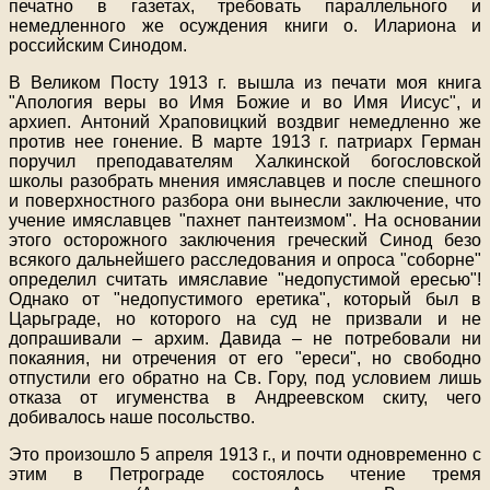
печатно в газетах, требовать параллельного и
немедленного же осуждения книги о. Илариона и
российским Синодом.
В Великом Посту 1913 г. вышла из печати моя книга
"Апология веры во Имя Божие и во Имя Иисус", и
архиеп. Антоний Храповицкий воздвиг немедленно же
против нее гонение. В марте 1913 г. патриарх Герман
поручил преподавателям Халкинской богословской
школы разобрать мнения имяславцев и после спешного
и поверхностного разбора они вынесли заключение, что
учение имяславцев "пахнет пантеизмом". На основании
этого осторожного заключения греческий Синод безо
всякого дальнейшего расследования и опроса "соборне"
определил считать имяславие "недопустимой ересью"!
Однако от "недопустимого еретика", который был в
Царьграде, но которого на суд не призвали и не
допрашивали – архим. Давида – не потребовали ни
покаяния, ни отречения от его "ереси", но свободно
отпустили его обратно на Св. Гору, под условием лишь
отказа от игуменства в Андреевском скиту, чего
добивалось наше посольство.
Это произошло 5 апреля 1913 г., и почти одновременно с
этим в Петрограде состоялось чтение тремя