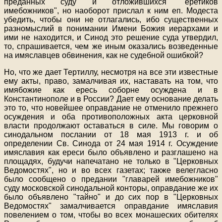
преданных суду и отложившихся "еретиков
имебожников", но наоборот прислал к ним еп. Модеста
убедить, чтобы они не отлагались, ибо существенных
разномыслий в понимании Имени Божия иерархами и
ими не находится, и Синод это решение суда утвердил,
то, спрашивается, чем же иным оказались возведенные
на имяславцев обвинения, как не судебной ошибкой?
Но, что же дает Тертиллу, несмотря на все эти известные
ему акты, право, замалчивая их, наставать на том, что
имябожие как ересь соборне осуждена и в
Константинополе и в России? Дает ему основание делать
это то, что новейшее оправдание не отменило прежнего
осуждения и оба противоположных акта церковной
власти продолжают оставаться в силе. Мы говорим о
синодальном послании от 18 мая 1913 г. и об
определении Св. Синода от 24 мая 1914 г. Осуждение
имяславия как ереси было объявлено и разглашено на
площадях, будучи напечатано не только в "Церковных
Ведомостях", но и во всех газетах; также велегласно
было сообщено о предании "главарей имебожников"
суду московской синодальной конторы, оправдание же их
было объявлено "тайно" и до сих пор в "Церковных
Ведомостях" замалчивается оправдание имяславия
повелением о том, чтобы во всех монашеских обителях