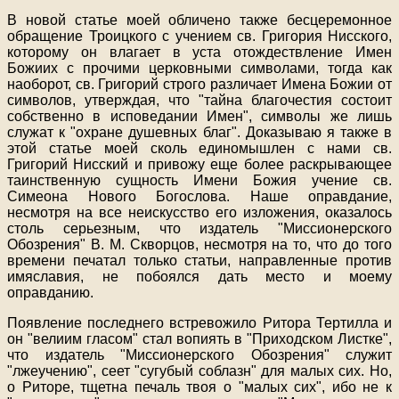
В новой статье моей обличено также бесцеремонное
обращение Троицкого с учением св. Григория Нисского,
которому он влагает в уста отождествление Имен
Божиих с прочими церковными символами, тогда как
наоборот, св. Григорий строго различает Имена Божии от
символов, утверждая, что "тайна благочестия состоит
собственно в исповедании Имен", символы же лишь
служат к "охране душевных благ". Доказываю я также в
этой статье моей сколь единомышлен с нами св.
Григорий Нисский и привожу еще более раскрывающее
таинственную сущность Имени Божия учение св.
Симеона Нового Богослова. Наше оправдание,
несмотря на все неискусство его изложения, оказалось
столь серьезным, что издатель "Миссионерского
Обозрения" В. М. Скворцов, несмотря на то, что до того
времени печатал только статьи, направленные против
имяславия, не побоялся дать место и моему
оправданию.
Появление последнего встревожило Ритора Тертилла и
он "велиим гласом" стал вопиять в "Приходском Листке",
что издатель "Миссионерского Обозрения" служит
"лжеучению", сеет "сугубый соблазн" для малых сих. Но,
о Риторе, тщетна печаль твоя о "малых сих", ибо не к