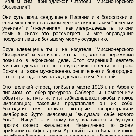
"малым сим" принадлежат читатели "Миссионерского
Обозрения"!
Они суть люди, сведущие в Писании и в богословии и,
если мои слова на самом деле окажутся таким "нелепым
учением" и "лжеучением", как утверждаешь ты, то они
сами в силах это рассмотреть, и мое оправдание
послужит лишь к большему моему осуждению.
Всуе клевещешь ты и на издателя "Миссионерского
Обозрения" и укоряешь его за то, что он переменил
позицию в афонском деле. Этот старейший деятель
миссии сделал это по побуждению совести и страха
Божия, и также мужественно, решительно и благородно,
как то три года тому назад сделал архим. Арсений.
Этот великий старец прибыл в марте 1913 г. на Афон с
письмом от обер-прокурора Саблера и намерением
обратить на путь истины заблудившихся якобы иноков
имяславцев; таковыми представлял он их себе,
благодаря тем толкам, которые распространяли
имяборцы: будто имяславцы "выдумали себе нового
бога": "Иисус", – и этому богу кланяются и бунтуют
против своего начальства. Немедленно по своем
прибытии на Афон архим. Арсений стал собирать иноков