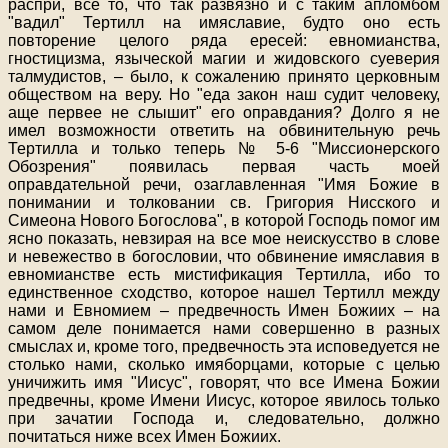
распри, все то, что так развязно и с таким апломбом
"вадил" Тертилл на имяславие, будто оно есть
повторение целого ряда ересей: евномианства,
гностицизма, языческой магии и жидовского суеверия
талмудистов, – было, к сожалению принято церковным
обществом на веру. Но "еда закон наш судит человеку,
аще первее не слышит" его оправдания? Долго я не
имел возможности ответить на обвинительную речь
Тертилла и только теперь № 5-6 "Миссионерского
Обозрения" появилась первая часть моей
оправдательной речи, озаглавленная "Имя Божие в
понимании и толковании св. Григория Нисского и
Симеона Нового Богослова", в которой Господь помог им
ясно показать, невзирая на все мое неискусство в слове
и невежество в богословии, что обвинение имяславия в
евномианстве есть мистификация Тертилла, ибо то
единственное сходство, которое нашел Тертилл между
нами и Евномием – предвечность Имен Божиих – на
самом деле понимается нами совершенно в разных
смыслах и, кроме того, предвечность эта исповедуется не
столько нами, сколько имяборцами, которые с целью
уничижить имя "Иисус", говорят, что все Имена Божии
предвечны, кроме Имени Иисус, которое явилось только
при зачатии Господа и, следовательно, должно
почитаться ниже всех Имен Божиих.