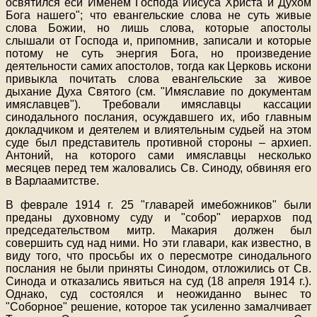
освятился еси Именем Господа Иисуса Христа и Духом
Бога нашего"; что евангельские слова не суть живые
слова Божии, но лишь слова, которые апостолы
слышали от Господа и, припомнив, записали и которые
потому не суть энергия Бога, но произведение
деятельности самих апостолов, тогда как Церковь искони
привыкла почитать слова евангельские за живое
дыхание Духа Святого (см. "Имяславие по документам
имяславцев"). Требовали имяславцы кассации
синодального послания, осуждавшего их, ибо главным
докладчиком и деятелем и влиятельным судьей на этом
суде был представитель противной стороны – архиеп.
Антоний, на которого сами имяславцы несколько
месяцев перед тем жаловались Св. Синоду, обвиняя его
в Варлаамитстве.
В феврале 1914 г. 25 "главарей имебожников" были
преданы духовному суду и "собор" иерархов под
председательством митр. Макария должен был
совершить суд над ними. Но эти главари, как известно, в
виду того, что просьбы их о пересмотре синодального
послания не были приняты Синодом, отложились от Св.
Синода и отказались явиться на суд (18 апреля 1914 г.).
Однако, суд состоялся и неожиданно вынес то
"Соборное" решение, которое так усиленно замалчивает