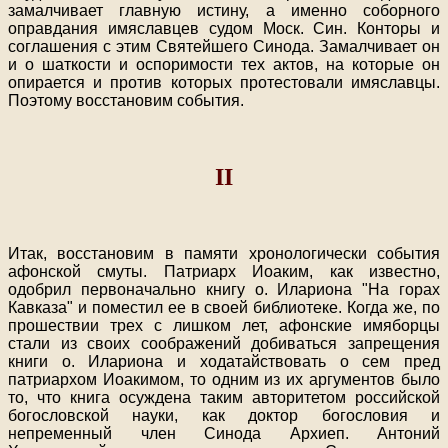
замалчивает главную истину, а именно соборного
оправдания имяславцев судом Моск. Син. Конторы и
соглашения с этим Святейшего Синода. Замалчивает он
и о шаткости и оспоримости тех актов, на которые он
опирается и против которых протестовали имяславцы.
Поэтому восстановим события.
II
Итак, восстановим в памяти хронологически события
афонской смуты. Патриарх Иоаким, как известно,
одобрил первоначально книгу о. Илариона "На горах
Кавказа" и поместил ее в своей библиотеке. Когда же, по
прошествии трех с лишком лет, афонские имяборцы
стали из своих соображений добиваться запрещения
книги о. Илариона и ходатайствовать о сем пред
патриархом Иоакимом, то одним из их аргументов было
то, что книга осуждена таким авторитетом российской
богословской науки, как доктор богословия и
непременный член Синода Архиеп. Антоний