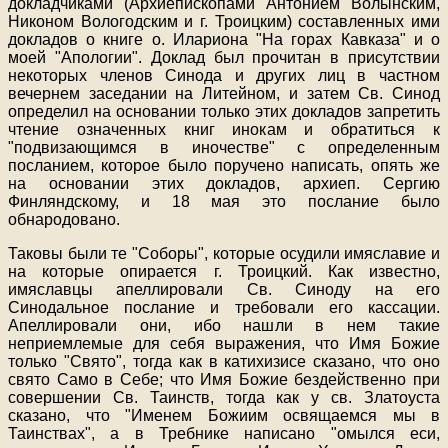
докладчиками (Архиепископами Антонием Волынским,
Никоном Вологодским и г. Троицким) составленных ими
докладов о книге о. Илариона "На горах Кавказа" и о
моей "Апологии". Доклад был прочитан в присутствии
некоторых членов Синода и других лиц в частном
вечернем заседании на Литейном, и затем Св. Синод
определил на основании только этих докладов запретить
чтение означенных книг инокам и обратиться к
"подвизающимся в иночестве" с определенным
посланием, которое было поручено написать, опять же
на основании этих докладов, архиеп. Сергию
Финляндскому, и 18 мая это послание было
обнародовано.
Таковы были те "Соборы", которые осудили имяславие и
на которые опирается г. Троицкий. Как известно,
имяславцы апеллировали Св. Синоду на его
Синодальное послание и требовали его кассации.
Апеллировали они, ибо нашли в нем такие
неприемлемые для себя выражения, что Имя Божие
только "Свято", тогда как в катихизисе сказано, что оно
свято Само в Себе; что Имя Божие бездейственно при
совершении Св. Таинств, тогда как у св. Златоуста
сказано, что "Именем Божиим освящаемся мы в
Таинствах", а в Требнике написано "омылся еси,