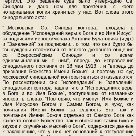
Тертилл. Это решение суда было утверждено Св.
Синодом и дано нам для прочтения, с коего
нотариальная копия храниться у нас. Вот слова этого
синодального акта:
"
...
Московская Св. Синода контора
...
входила в
обсуждение "Исповеданий веры в Бога и во Имя Иисус",
за подписями иеросхимонаха Антония Булатовича (и др.)
и "Заявлений" за подписями
...
о том, что они будто бы
"вынуждены отложиться от всякого духовного общения
со Всероссийским Синодом и со всеми
единомышленными с ним", впредь до исправления
синодального послания от 18 мая 1913 г. и "впредь до
признания Божества Имени Божия" и поэтому на суд
московской синодальной конторы явиться отказываются.
По рассмотрении сих "исповеданий" и "заявлений"
синодальная контора нашла, что в "Исповеданиях веры
в Бога и во Имя Божие", поступивших от названных
иноков, в словах "Повторяю, что именуя Имя Божие и
Имя Иисусово Богом и Самим Богом, я чужд как
почитания Имени Божия за сущность Его, так и
почитания Имени Божия отдельно от Самого Бога как
какое-то особое Божество, так и обожания самих букв и
звуков и случайных мыслей о Боге", содержатся данные
к заключению, что у них нет оснований к отступлению