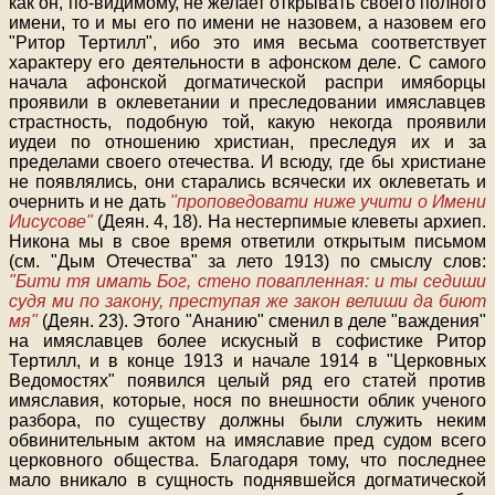
как он, по-видимому, не желает открывать своего полного
имени, то и мы его по имени не назовем, а назовем его
"Ритор Тертилл", ибо это имя весьма соответствует
характеру его деятельности в афонском деле. С самого
начала афонской догматической распри имяборцы
проявили в оклеветании и преследовании имяславцев
страстность, подобную той, какую некогда проявили
иудеи по отношению христиан, преследуя их и за
пределами своего отечества. И всюду, где бы христиане
не появлялись, они старались всячески их оклеветать и
очернить и не дать
"проповедовати ниже учити о Имени
Иисусове"
(Деян. 4, 18). На нестерпимые клеветы архиеп.
Никона мы в свое время ответили открытым письмом
(см. "Дым Отечества" за лето 1913) по смыслу слов:
"Бити тя имать Бог, стено повапленная: и ты седиши
судя ми по закону, преступая же закон велиши да биют
мя"
(Деян. 23). Этого "Ананию" сменил в деле "важдения"
на имяславцев более искусный в софистике Ритор
Тертилл, и в конце 1913 и начале 1914 в "Церковных
Ведомостях" появился целый ряд его статей против
имяславия, которые, нося по внешности облик ученого
разбора, по существу должны были служить неким
обвинительным актом на имяславие пред судом всего
церковного общества. Благодаря тому, что последнее
мало вникало в сущность поднявшейся догматической