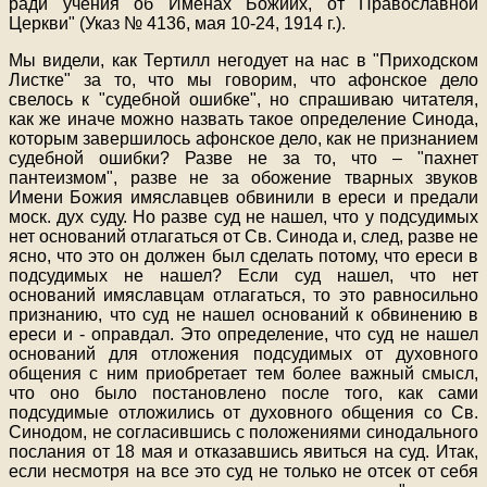
ради учения об Именах Божиих, от Православной
Церкви" (Указ № 4136, мая 10-24, 1914 г.).
Мы видели, как Тертилл негодует на нас в "Приходском
Листке" за то, что мы говорим, что афонское дело
свелось к "судебной ошибке", но спрашиваю читателя,
как же иначе можно назвать такое определение Синода,
которым завершилось афонское дело, как не признанием
судебной ошибки? Разве не за то, что – "пахнет
пантеизмом", разве не за обожение тварных звуков
Имени Божия имяславцев обвинили в ереси и предали
моск. дух суду. Но разве суд не нашел, что у подсудимых
нет оснований отлагаться от Св. Синода и, след, разве не
ясно, что это он должен был сделать потому, что ереси в
подсудимых не нашел? Если суд нашел, что нет
оснований имяславцам отлагаться, то это равносильно
признанию, что суд не нашел оснований к обвинению в
ереси и - оправдал. Это определение, что суд не нашел
оснований для отложения подсудимых от духовного
общения с ним приобретает тем более важный смысл,
что оно было постановлено после того, как сами
подсудимые отложились от духовного общения со Св.
Синодом, не согласившись с положениями синодального
послания от 18 мая и отказавшись явиться на суд. Итак,
если несмотря на все это суд не только не отсек от себя