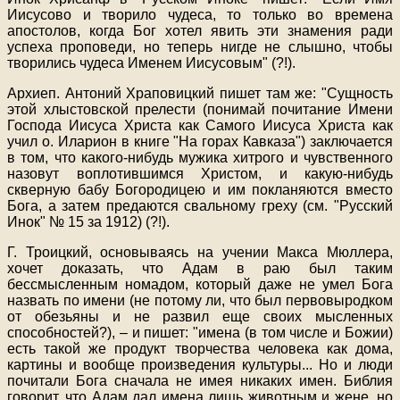
Иисусово и творило чудеса, то только во времена
апостолов, когда Бог хотел явить эти знамения ради
успеха проповеди, но теперь нигде не слышно, чтобы
творились чудеса Именем Иисусовым" (?!).
Архиеп. Антоний Храповицкий пишет там же: "Сущность
этой хлыстовской прелести (понимай почитание Имени
Господа Иисуса Христа как Самого Иисуса Христа как
учил о. Иларион в книге "На горах Кавказа") заключается
в том, что какого-нибудь мужика хитрого и чувственного
назовут воплотившимся Христом, и какую-нибудь
скверную бабу Богородицею и им покланяются вместо
Бога, а затем предаются свальному греху (см. "Русский
Инок" № 15 за 1912) (?!).
Г. Троицкий, основываясь на учении Макса Мюллера,
хочет доказать, что Адам в раю был таким
бессмысленным номадом, который даже не умел Бога
назвать по имени (не потому ли, что был первовыродком
от обезьяны и не развил еще своих мысленных
способностей?), – и пишет: "имена (в том числе и Божии)
есть такой же продукт творчества человека как дома,
картины и вообще произведения культуры
...
Но и люди
почитали Бога сначала не имея никаких имен. Библия
говорит, что Адам дал имена лишь животным и жене, но