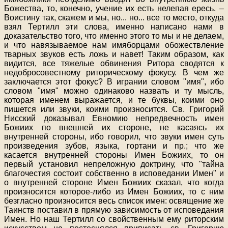
Божества, то, конечно, учение их есть нелепая ересь. –
Воистину так, скажем и мы, но
...
но
...
все то место, откуда
взял Тертилл эти слова, именно написано нами в
доказательство того, что именно этого то мы и не делаем,
и что навязываемое нам имяборцами обожествление
тварных звуков есть ложь и навет! Таким образом, как
видится, все тяжелые обвинения Ритора сводятся к
недобросовестному риторическому фокусу. В чем же
заключается этот фокус? В игрании словом "имя", ибо
словом "имя" можно одинаково назвать и ту мысль,
которая именем выражается, и те буквы, коими оно
пишется или звуки, коими произносится. Св. Григорий
Нисский доказывал Евномию непредвечность имен
Божиих по внешней их стороне, не касаясь их
внутренней стороны, ибо говорил, что звуки имен суть
произведения зубов, языка, гортани и пр.; что же
касается внутренней стороны Имен Божиих, то он
первый установил непреложную доктрину, что "тайна
благочестия состоит собственно в исповедании Имен" и
о внутренней стороне Имен Божиих сказал, что когда
произносится которое-либо из Имен Божиих, то с ним
безгласно произносится весь список имен: освящение же
Таинств поставил в прямую зависимость от исповедания
Имен. Но наш Тертилл со свойственным ему риторским