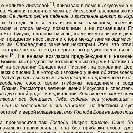
[1]
 о молитве Иисусовой
, призываю в помощь скудоумию м
са. Начиная говорить о молитве Иисусовой, воспоминаю из
она:
Се лежит сей на падение и возстание многих во Изр
Как Господь был и есть истинным знамением, знамен
ласия и спора между познавшими и не познавшими Ег
 Его, будучи, в полном смысле, знамением великим и дивн
ни, предметом несогласия и спора между занимающимися
я им. Справедливо замечает некоторый Отец, что отвер
е, которые не знают его, отвергают по предубеждению и по
[3]
 нем
. Не внимая возгласам предубеждения и неведен
 Божию, мы предлагаем возлюбленным отцам и братиям на
й на основании Священного Писания, на основании Цер
ческих писаний, в которых изложено учение об этой всесв
 будут устны льстивые, глаголющия на праведного
и на
 гордынею
своею, своим глубоким неведением и сое
 Божия. Рассмотрев величие имени Иисусова и спасител
м в духовной радости и удивлении:
Коль многое множеств
отворил еси боящимся Тебе, соделал еси уповающим 
.
Сии на колесницах, и сии на конех
- на плотском и су
простотой и верой младенцев,
имя Господа Бога нашего при
а произносится так:
Господи Иисусе Христе, Сыне Бо
ачально произносилась она без прибавки слова
гре