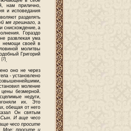
ключающее в себе
й, нам прилично,
ия и исповедания
зволяют разделять
уй мя грешнаго,
а
 и снисхождение, а
олнения. Гораздо
 не развлекая ума
ля немощи своей в
оловиной молитвы
подобный Григорий
[7]
"
.
ено оно не через
гела - установлено
возвышеннейшими,
становил моление
 цены безмерной.
сцелимые недуги,
огоняли их. Это
х, обещая от него
казал Он святым
 Сын
.
И аще чесо
 аще чесо просите
я Мое: просите и