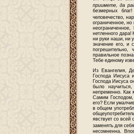
приимете, да ра
безмерных благ!
человечество, на
ограниченное, но
неограниченное, 
нетленного дара!
ни руки наши, ни 
значение его, и 
погрешительно, 
правильное позна
Тебе единому изв
Из Евангелия, Д
Господа Иисуса 
Господа Иисуса о
было научиться
непременно. Как 
Самим Господом,
его? Если умалчив
в общем употребл
общеупотребител
явствует со всей
заменять для себ
несомненна. Впо