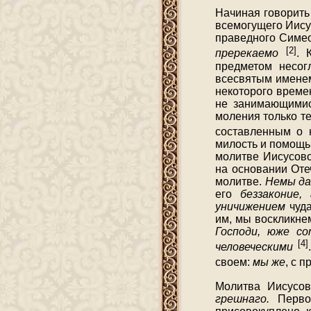
Начиная говорить
всемогущего Иису
праведного Симе
[2]
пререкаемо
. 
предметом несог
всесвятым именем
некоторого време
не занимающимис
моления только т
составленным о
милость и помощь
молитве Иисусово
на основании Оте
молитве.
Немы да
его
беззаконие,
уничижением
чуда
им, мы воскликне
Господи, юже с
[4]
человеческими
своем:
мы же
, с 
Молитва Иисусов
грешнаго.
Первон