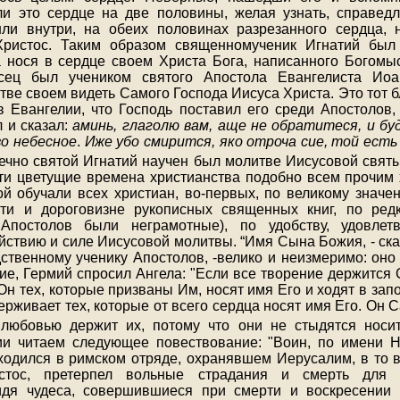
ли это сердце на две половины, желая узнать, справед
ли внутри, на обеих половинах разрезанного сердца, 
Христос. Таким образом священномученик Игнатий бы
а нося в сердце своем Христа Бога, написанного Богомы
осец был учеником святого Апостола Евангелиста Ио
тве своем видеть Самого Господа Иисуса Христа. Это тот 
в Евангелии, что Господь поставил его среди Апостолов
л и сказал:
аминь, глаголю вам, аще не обратитеся, и бу
о небесное
.
Иже убо смирится, яко отроча сие, той есть
нечно святой Игнатий научен был молитве Иисусовой свят
ти цветущие времена христианства подобно всем прочим 
й обучали всех христиан, во-первых, по великому значе
сти и дороговизне рукописных священных книг, по редк
Апостолов были неграмотные), по удобству, удовлетв
ствию и силе Иисусовой молитвы. “Имя Сына Божия, - ска
ственному ученику Апостолов, -велико и неизмеримо: оно 
ие, Гермий спросил Ангела: "Если все творение держится
н тех, которые призваны Им, носят имя Его и ходят в зап
ерживает тех, которые от всего сердца носят имя Его. Он 
 любовью держит их, потому что они не стыдятся нос
ии читаем следующее повествование: "Воин, по имени Н
ходился в римском отряде, охранявшем Иерусалим, в то в
тос, претерпел вольные страдания и смерть для 
Видя чудеса, совершившиеся при смерти и воскресении 