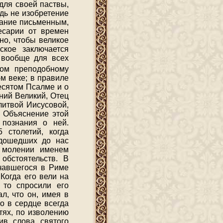
для своей паствы,
дь не изобретение
дание письменным,
Кесарии от времен
но, чтобы великое
ское заключается
 вообще для всех
лом преподобному
м веке; в правиле
десятом Псалме и о
ний Великий, Отец
литвой Иисусовой,
. Объяснение этой
 познания о ней.
 столетий, когда
 дошедших до нас
о молении именем
обстоятельств. В
нчавшегося в Риме
Когда его вели на
 то спросили его
л, что он, имея в
о в сердце всегда
тях, по изволению
ив слова святого