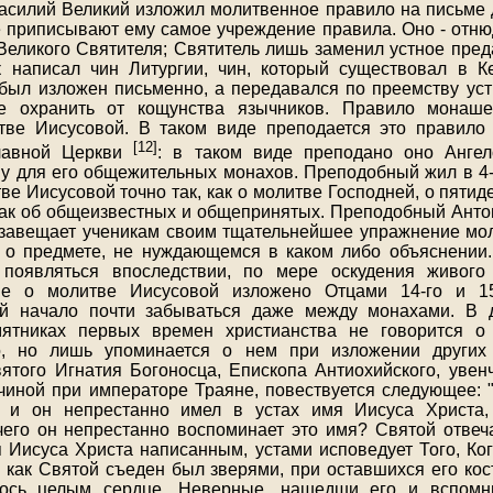
асилий Великий изложил молитвенное правило на письме 
 приписывают ему самое учреждение правила. Оно - отню
Великого Святителя; Святитель лишь заменил устное пре
к написал чин Литургии, чин, который существовал в 
 был изложен письменно, а передавался по преемству уст
е охранить от кощунства язычников. Правило монаше
тве Иисусовой. В таком виде преподается это правило
[12]
лавной Церкви
: в таком виде преподано оно Анге
 для его общежительных монахов. Преподобный жил в 4-
ве Иисусовой точно так, как о молитве Господней, о пяти
ак об общеизвестных и общепринятых. Преподобный Анто
в, завещает ученикам своим тщательнейшее упражнение мо
к о предмете, не нуждающемся в каком либо объяснении
появляться впоследствии, по мере оскудения живого
е о молитве Иисусовой изложено Отцами 14-го и 15
й начало почти забываться даже между монахами. В
мятниках первых времен христианства не говорится 
о, но лишь упоминается о нем при изложении других 
ятого Игнатия Богоносца, Епископа Антиохийского, уве
чиной при императоре Траяне, повествуется следующее: "
 и он непрестанно имел в устах имя Иисуса Христа,
чего он непрестанно воспоминает это имя? Святой отвеча
 Иисуса Христа написанным, устами исповедует Того, Ког
о, как Святой съеден был зверями, при оставшихся его кос
ось целым сердце. Неверные, нашедши его и вспомн