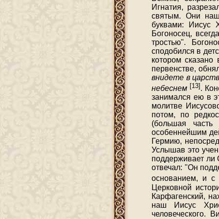
Игнатия, разреза
святым. Они наш
буквами: Иисус 
Богоносец, всегд
тростью". Богон
сподобился в детс
котором сказано 
первенстве, обня
внидете в царств
[13]
небеснем
. Ко
занимался ею в э
молитве Иисусово
потом, по редко
(большая часть 
особеннейшим дей
Гермию, непосред
Услышав это учен
поддерживает ли О
отвечал: "Он подд
основанием, и с
Церковной истор
Карфагенский, на
наш Иисус Хрис
человеческого. 