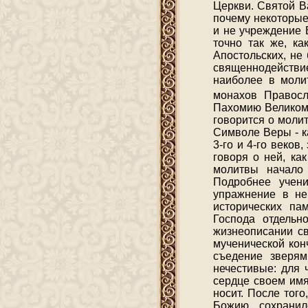
Церкви. Святой В
почему некоторые
и не учреждение 
точно так же, ка
Апостольских, не
священнодействи
наиболее в моли
монахов Правос
Пахомию Великому
говорится о молит
Символе Веры - к
3-го и 4-го веко
говоря о ней, ка
молитвы начало 
Подробнее учени
упражнение в не
исторических па
Господа отдельн
жизнеописании св
мученической кон
съедение зверям
нечестивые: для 
сердце своем имя
носит. После тог
Божию, сохранил