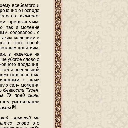
оему всеблагого и
речение о Господе
аили и в знамение
ием пререкаемым,
о: так и моление
ым, соделалось, с
 таким молением и
гают этот способ
 ложным понятиям,
ия, в надежде на
ше убогое слово о
ковного предания,
ятой и всесильной
 великолепное имя
диненным с ними
ьную силу моления
о благости Твоея
,
на Тя пред сыны
етном умствовании
[5]
зовем
.
жий, помилуй мя
шнаго
; слово это