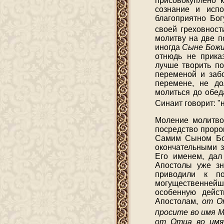
присовокуплено 
сознание и испо
благоприятно Бо
своей греховнос
молитву на две п
иногда
Сыне Божи
отнюдь не прика
лучше творить по
переменой и забо
перемене, не до
молиться до обед
Синаит говорит: "
Моление молитво
посредство пророк
Самим Сыном Бож
окончательными 
Его именем, дал
Апостолы уже зн
приводили к по
могущественнейше
особенную дейс
Апостолам,
от О
просите во имя М
от Отца во имя 