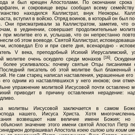
пода и был крещен Апостолами. По окончании срока 
арфаген, и сокровище веры сообщил всему семейству
ианство находился Каллистрат, внук Неокоры. Калл
ста, вступил в войско. Отряд воинов, в который он был п
в. Они присматривали за Каллистратом, заметив, что о
очам, в уединении, совершает продолжительные моли
 при молитве его и, услышав, что он непрестанно повт
онесли об этом воеводе. Святой Каллистрат, исповедовавш
чи, исповедал Его и при свете дня, всенародно - испов
атель V века, преподобный Исихий Иерусалимский, у
[16]
ой молитве очень оскудело среди монахов
. Оскуден
 более усиливалось: почему святые Отцы писаниями 
 Последний писатель об этой молитве был блаженный 
й. Не сам старец написал наставления, украшенные его
 его одним из наставлявшихся у него иноков; они отм
Ныне упражнение молитвой Иисусовой почти оставлено 
хий приводит в причину оставления нерадение: над
дливо.
ила молитвы Иисусовой заключается в самом Боже
Господа нашего, Иисуса Христа. Хотя многочисленны
сания возвещают нам величие имени Божия; но 
 объяснил значение этого имени святой Апостол Петр п
 синедрион допрашивал Апостола
коею силою или коим и