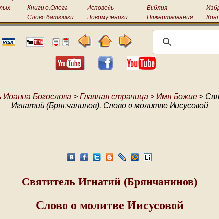
тых
Книги о.Олега
Исповедь
Библия
Изб
Слово батюшки
Новомученики
Пожертвования
Кон
 Иоанна Богослова
>
Главная страница
>
Имя Божие
> Св
Игнатий (Брянчанинов). Слово о молитве Иисусовой
Святитель Игнатий (Брянчанинов)
Слово о молитве Иисусовой