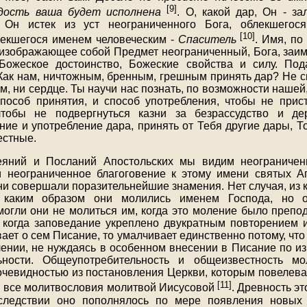
[9]
дость ваша будет исполнена
. О, какой дар, Он - за
 Он истек из уст неограниченного Бога, облекшегос
[10]
рекшегося именем человеческим -
Спаситель
. Имя, по
 изображающее собой Предмет неограниченный, Бога, заи
Божеское достоинство, Божеские свойства и силу. Под
 Как нам, ничтожным, бренным, грешным принять дар? Не с
ум, ни сердце. Ты научи нас познать, по возможности нашей,
способ принятия, и способ употребления, чтобы не прис
чтобы не подвергнуться казни за безрассудство и дер
ние и употребление дара, принять от Тебя другие дары, Т
естные.
еяний и Посланий Апостольских мы видим неограниче
и неограниченное благоговение к этому имени святых А
ни совершали поразительнейшие знамения. Нет случая, из 
, каким образом они молились именем Господа, но 
могли они не молиться им, когда это моление было препо
 когда заповедание укреплено двукратным повторением 
ает о сем Писание, то умалчивает единственно потому, чт
ении, не нуждаясь в особенном внесении в Писание по из
ьности. Общеупотребительность и общеизвестность м
 очевидностью из постановления Церкви, которым повелев
[11]
я все молитвословия молитвой Иисусовой
. Древность э
следствии оно пополнялось по мере появления новых