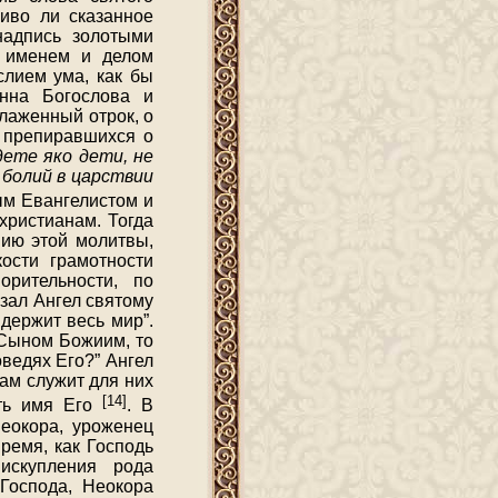
ливо ли сказанное
надпись золотыми
л именем и делом
слием ума, как бы
анна Богослова и
блаженный отрок, о
, препиравшихся о
дете яко дети, не
 болий в царствии
ым Евангелистом и
христианам. Тогда
нию этой молитвы,
ости грамотности
орительности, по
зал Ангел святому
держит весь мир”.
 Сыном Божиим, то
оведях Его?” Ангел
Сам служит для них
[14]
ить имя Его
. В
еокора, уроженец
ремя, как Господь
искупления рода
Господа, Неокора