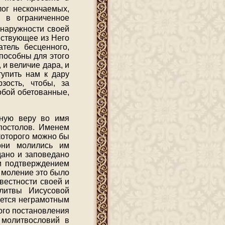
лог нескончаемых,
я в ограниченное
 наружности своей
мствующее из Него
атель бесценного,
пособны для этого
 и величие дара, и
тупить нам к дару
зость, чтобы, за
обой обетованные,
нную веру во имя
постолов. Именем
которого можно бы
они молились им
дано и заповедано
и подтверждением
о моление это было
вестности своей и
олитвы Иисусовой
ается неграмотным
того постановления
 молитвословий в