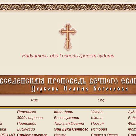
Радуйтесь, ибо Господь грядет судить
Rus
Eng
Переписка
Календарь
Устав
Ауд
3000 вопросов
Богослужения
Школа
Вид
а
Проповеди
Тайна ап.Иоанна
Поэзия
Фот
ика
Дискуссии
Эра Духа Святого
История
Фот
 РПЦ МП
Свидетельства
Иконы
Стихи о.Олега
Стр