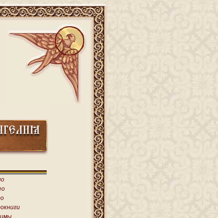
ио
ео
о
окниги
имы