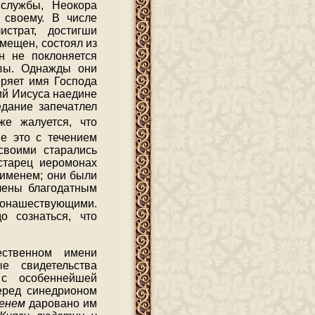
службы, Неокора
 своему. В числе
истрат, достигши
омещен, состоял из
н не поклоняется
твы. Однажды они
оряет имя Господа
ий Иисуса наедине
едание запечатлел
же жалуется, что
ие это с течением
своими старались
старец иеромонах
 именем; они были
ечены благодатным
монашествующими.
о сознаться, что
ственном имени
е свидетельства
с особеннейшей
еред синедрионом
менем
даровано им