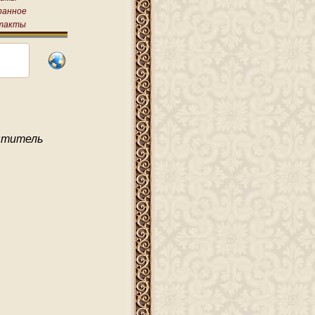
ранное
такты
ятитель