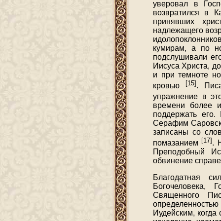
уверовал в Гос
возвратился в К
принявших христ
надлежащего возра
идолопоклоннико
кумирам, а по н
подслушивали его
Иисуса Христа, д
и при темноте но
[15]
кровью
. Пис
упражнение в эт
времени более и
поддержать его.
Серафим Саровски
записаны со слов
[17]
помазанием
. 
Преподобный Иси
обвинение справе
Благодатная с
Богочеловека, 
Священного Пи
определенностью
Иудейским, когда