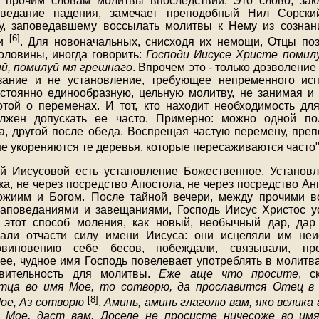
к прочим словам молитвы впоследствии. Это слово, за
ведание падения, замечает преподобный Нил Сорски
гу, заповедавшему воссылать молитвы к Нему из сознан
[6]
ти
. Для новоначальных, снисходя их немощи, Отцы по
оловины, иногда говорить:
Господи Иисусе Христе помил
й, помилуй мя грешнаго
. Впрочем это - только дозволение
зание и не установление, требующее непременного исп
стоянно единообразную, цельную молитву, не занимая и
той о переменах. И тот, кто находит необходимость д
лжен допускать ее часто. Примерно: можно одной п
а, другой после обеда. Воспрещая частую перемену, пре
не укореняются те деревья, которые пересаживаются часто
й Иисусовой есть установление Божественное. Установл
а, не через посредство Апостола, не через посредство Ан
иим и Богом. После тайной вечери, между прочими 
заповеданиями и завещаниями, Господь Иисус Христос у
 этот способ моления, как новый, необычный дар, дар
али отчасти силу имени Иисуса: они исцеляли им неи
виновению себе бесов, побеждали, связывали, пр
е, чудное имя Господь повелевает употреблять в молитва
твительность для молитвы.
Еже аще что просите
, с
тца во имя Мое, то сотворю, да прославится Отец в
[8]
ое, Аз сотворю
.
Аминь, аминь глаголю вам, яко велика
Мое, даст вам. Доселе не просисте ничесоже во им